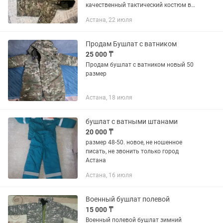
качественный тактический костюм в
камуфляжной расцветке Multicam.
Астана, 22 июля
Отлично подойдет для охоты, рыбалки,
туризма, страйкбола, активного...
Продам Бушлат с ватником
25 000 ₸
Продам бушлат с ватником новый 50
размер
Астана, 18 июля
бушлат с ватными штанами
20 000 ₸
размер 48-50. новое, не ношенное
писать, не звонить только город
Астана
Астана, 16 июля
Военный бушлат полевой
15 000 ₸
Военный полевой бушлат зимний