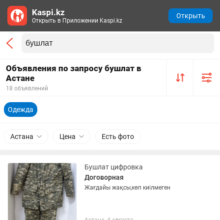
Kaspi.kz
Открыть
Открыть в Приложении Kaspi.kz
Объявления по запросу бушлат в
Астане
18 объявлений
Одежда
Астана
Цена
Есть фото
Бушлат цифровка
Договорная
Жағдайы жақсы,көп киілмеген