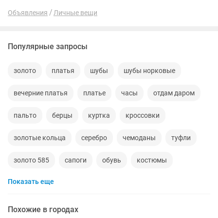
Объявления
Личные вещи
Популярные запросы
золото
платья
шубы
шубы норковые
вечерние платья
платье
часы
отдам даром
пальто
берцы
куртка
кроссовки
золотые кольца
серебро
чемоданы
туфли
золото 585
сапоги
обувь
костюмы
Показать еще
кольца
норковые шубы новые
зимние куртки
норковые шапки
пуховики
даром
рюкзаки
Похожие в городах