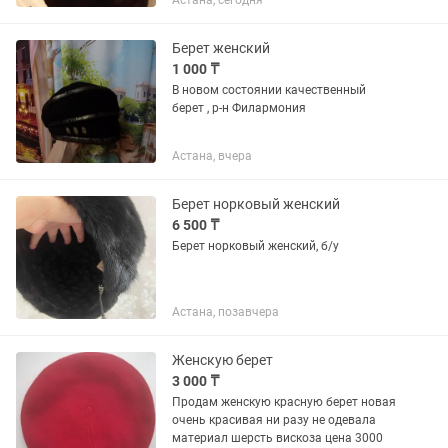
Астана, сегодня
Берет женский
1 000 ₸
В новом состоянии качественный
берет , р-н Филармония
Астана, вчера
Берет норковый женский
6 500 ₸
Берет норковый женский, б/у
Астана, позавчера
Женскую берет
3 000 ₸
Продам женскую красную берет новая
очень красивая ни разу не одевала
материал шерсть вискоза цена 3000