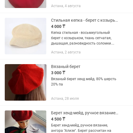
Астана, 4 августа
Стильная кепка - берет с козырьком
4 000 ₸
Кепка стильная - восьмиугольный
берет с козырьком, ткань сетчатая,
дышащая, разновидность соломки.
Размер 56-58, есть регулировка
Астана, 2 августа
размера. Пожалуйста, пишите в чатена
звонки не всегда могу ответить.
Вязаный берет
3 000 ₸
Вязаный берет хенд мейд. 80% шерсть
20% па
Астана, 28 июля
Берет хенд-мейд, ручное вязание, ангора
4 500 ₸
Берет хенд-мейд, ручное вязание,
ангора "Ализе". Берет рассчитан на