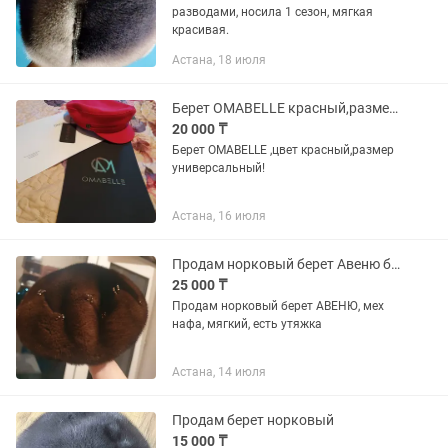
разводами, носила 1 сезон, мягкая
красивая.
Астана, 18 июля
Берет OMABELLE красный,размер универсальный
20 000 ₸
Берет OMABELLE ,цвет красный,размер
универсальный!
Астана, 16 июля
Продам норковый берет Авеню бұ в отличном состоянии, мех НАFA
25 000 ₸
Продам норковый берет АВЕНЮ, мех
нафа, мягкий, есть утяжка
Астана, 14 июля
Продам берет норковый
15 000 ₸