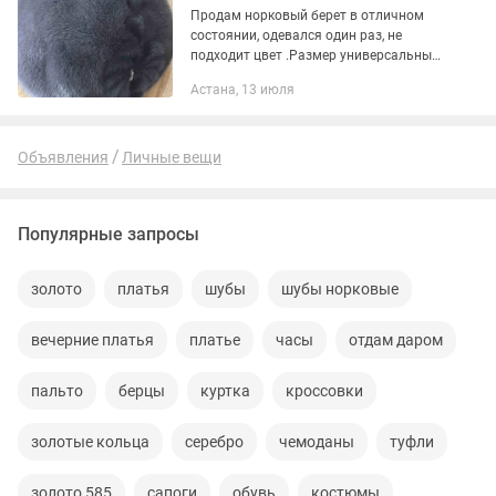
Продам норковый берет в отличном
состоянии, одевался один раз, не
подходит цвет .Размер универсальный
, цвет пепельно- голубой.
Астана, 13 июля
Производство Россия. Реальным
покупателям торг уместен
Объявления
Личные вещи
Популярные запросы
золото
платья
шубы
шубы норковые
вечерние платья
платье
часы
отдам даром
пальто
берцы
куртка
кроссовки
золотые кольца
серебро
чемоданы
туфли
золото 585
сапоги
обувь
костюмы