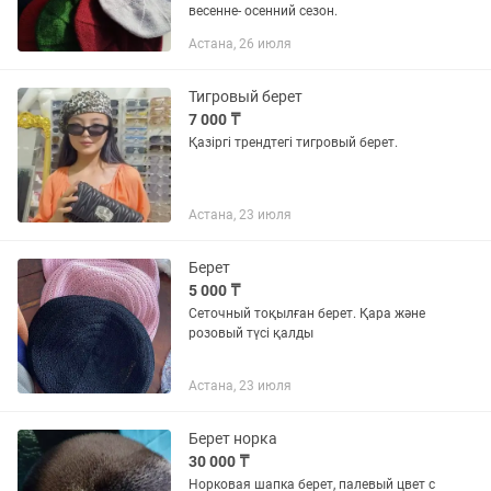
весенне- осенний сезон.
Астана, 26 июля
Тигровый берет
7 000 ₸
Қазіргі трендтегі тигровый берет.
Астана, 23 июля
Берет
5 000 ₸
Сеточный тоқылған берет. Қара және
розовый түсі қалды
Астана, 23 июля
Берет норка
30 000 ₸
Норковая шапка берет, палевый цвет с