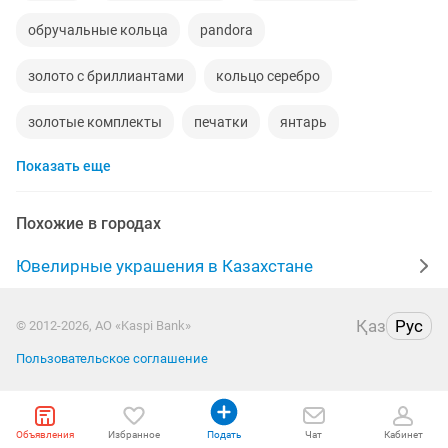
обручальные кольца
pandora
золото с бриллиантами
кольцо серебро
золотые комплекты
печатки
янтарь
Показать еще
белое золото
серьги
комплекты с бриллиантами
мужские перстни
ювелирные изделия
Похожие в городах
серебряные цепочки
изумруд
swarovski
Ювелирные украшения в Казахстане
цепочки
золото 750
мужские кольца
кулоны
Қаз
Рус
© 2012-2026, АО «Kaspi Bank»
кольцо новое
браслеты
золотая цепь
Пользовательское соглашение
перстень
украшения
мужские печатки
Объявления
Избранное
Подать
Чат
Кабинет
серьги с бриллиантами
кулоны золотые