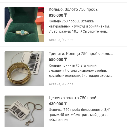
15,5 мм. Вес кулона - 6,31...
Кольцо. Золото 750 пробы
830 000 ₸
Кольцо 750 пробы. Вставка
натуральный изумруд и бриллианты.
7,5 гр. размер 18,5 📌Смотрите мой
другие объявления
Астана, 9 июля
Тринити. Кольцо 750 пробы золото. 17 размер.
650 000 ₸
Кольцо Тринити 😍 эта линия
украшений стала символом любви,
дружбы и верности, благодаря своему
уникальному дизайну и глубокому
Астана, 9 июля
символизму. Символика кольца
"Тринити" 1. Любовь, верность,
дружба:...
Цепочка золото 750 пробы
430 000 ₸
Цепочка 750 проба белое золото. 3,41
грамм.45 см 📌Смотрите мой другие
объявления