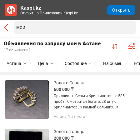
Kaspi.kz
Открыть
Открыть в Приложении Kaspi.kz
Объявления по запросу мои в Астане
17 объявлений
Астана
Цена
Состояние
На обмен
Ес
Золото Серьги
600 000 ₸
Бриллиант. Серьги бриллиантовые 585
пробы. Смотрится богато, 28 штук
бриллиантовых камней больших. 📌
Смотрите мой другие объявления
Астана, 1 августа
Золото кольцо
200 000 ₸