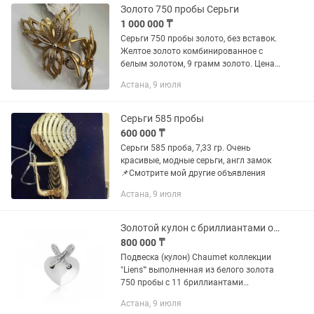
Золото 750 пробы Серьги
1 000 000 ₸
Серьги 750 пробы золото, без вставок.
Желтое золото комбинированное с
белым золотом, 9 грамм золото. Цена
1 млн 📌Смотрите мой другие
Астана, 9 июля
объявления
Серьги 585 пробы
600 000 ₸
Серьги 585 проба, 7,33 гр. Очень
красивые, модные серьги, англ замок
📌Смотрите мой другие объявления
Астана, 9 июля
Золотой кулон с бриллиантами от бренда Chaumet. 750 пробы белое золото
800 000 ₸
Подвеска (кулон) Chaumet коллекции
"Liens"' выполненная из белого золота
750 пробы с 11 бриллиантами
классической формы огранки общей
Астана, 9 июля
массой 0,13 ct. Размер кулона 18,5 х