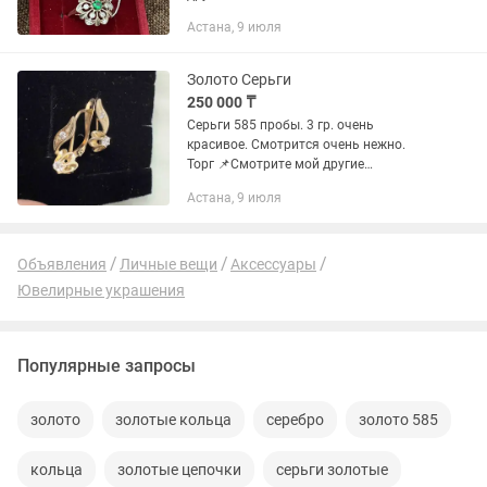
Астана, 9 июля
Золото Серьги
250 000 ₸
Серьги 585 пробы. 3 гр. очень
красивое. Смотрится очень нежно.
Торг 📌Смотрите мой другие
объявления
Астана, 9 июля
Объявления
Личные вещи
Аксессуары
Ювелирные украшения
Популярные запросы
золото
золотые кольца
серебро
золото 585
кольца
золотые цепочки
серьги золотые