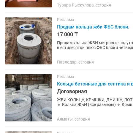
Турара Рыскулова, сегодня
Реклама
Продам кольца жби ФБС блоки.
17 000 ₸
Продам кольца ЖБИ метровые полуто
шестидесятки плюс ФБС блоки четверк
Павлодар, сегодня
Реклама
Кольца бетонные для септика и 
Договорная
ЖБИ КОЛЬЦА, КРЫШКИ, ДНИЩА, ЛОТКИ — В НАЛИЧИИ! Надежн
🔹 Кольца ЖБИ (все размеры) 🔹 Крышк
Высокая прочность и...
Алматы, сегодня