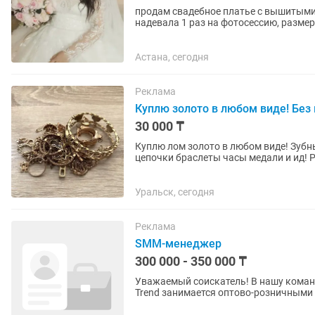
продам свадебное платье с вышитыми 
надевала 1 раз на фотосессию, размер 
свадебном салоне...
Астана, сегодня
Реклама
Куплю золото в любом виде! Без 
30 000 ₸
Куплю лом золото в любом виде! Зуб
цепочки браслеты часы медали и ид! Р
взвешиваю и деньги сразу на...
Уральск, сегодня
Реклама
SMM-менеджер
300 000 - 350 000 ₸
Уважаемый соискатель! В нашу команду мы ищем SMM - менеджера! Наша компания Jana
Trend занимается оптово-розничными продажами. Если ты профессион
ждем тебя! ТАК ЖЕ если ты...