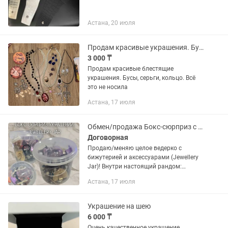
Астана, 20 июля
Продам красивые украшения. Бусы, серьги, кольцо
3 000 ₸
Продам красивые блестящие
украшения. Бусы, серьги, кольцо. Всё
это не носила
Астана, 17 июля
Обмен/продажа Бокс-сюрприз с украшениями (Jewellery Jar)
Договорная
Продаю/меняю целое ведерко с
бижутерией и аксессуарами (Jewellery
Jar)! Внутри настоящий рандом:
кольца, браслеты, подвески, бусы,
Астана, 17 июля
заколки и многое другое. Идеальный
вариант для тех, кто любит...
Украшение на шею
6 000 ₸
Очень качественное украшение,