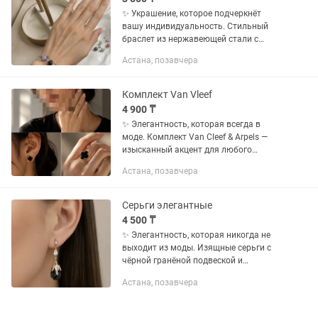
✨ Украшение, которое подчеркнёт
вашу индивидуальность. Стильный
браслет из нержавеющей стали с
разноцветными натуральными
Астана, позавчера
камнями станет ярким акцентом
любого образа. Благодаря
лаконичному дизайну...
Комплект Van Vleef
4 900 ₸
✨ Элегантность, которая всегда в
моде. Комплект Van Cleef & Arpels —
изысканный акцент для любого
образа. В набор входят серьги, кольцо
Астана, позавчера
и подвеска, которые идеально
сочетаются между собой и...
Серьги элегантные
4 500 ₸
✨ Элегантность, которая никогда не
выходит из моды. Изящные серьги с
чёрной гранёной подвеской и
сверкающими фианитами — идеальное
Астана, позавчера
украшение для тех, кто ценит
утончённый стиль. Благородное...