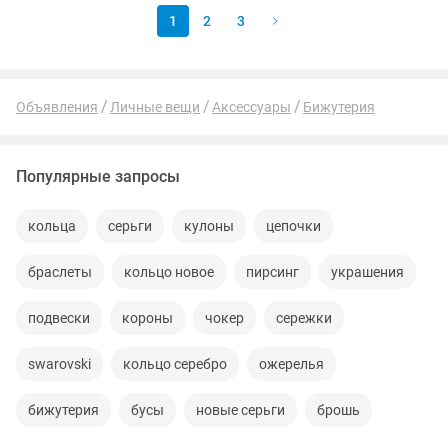
1
2
3
Объявления
Личные вещи
Аксессуары
Бижутерия
Популярные запросы
кольца
серьги
кулоны
цепочки
браслеты
кольцо новое
пирсинг
украшения
подвески
короны
чокер
сережки
swarovski
кольцо серебро
ожерелья
бижутерия
бусы
новые серьги
брошь