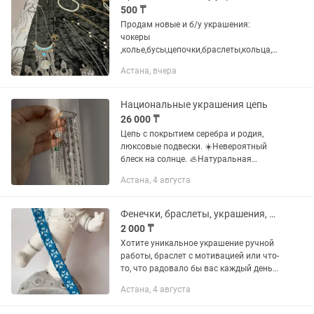
500 ₸
Продам новые и б/у украшения:
чокеры
,колье,бусы,цепочки,браслеты,кольца,б
рошки. Стоимость варьируется от 500
Астана, вчера
до 2500т.Продаю дешево в связи с
переездом. Смотрите и другие мои
объявления.
Национальные украшения цепь
26 000 ₸
Цепь с покрытием серебра и родия,
люксовые подвески. ☀️Невероятный
блеск на солнце. 🦪Натуральная
жемчужина 🍀Малахит Уральский 🇰🇿
Астана, 4 августа
Казахские символы придали
украшению особую атмосферу. 👜👚👖
Можно носить...
Фенечки, браслеты, украшения, ручной работы в ассортименте и на заказ
2 000 ₸
Хотите уникальное украшение ручной
работы, браслет с мотивацией или что-
то, что радовало бы вас каждый день?
Фенечки, или браслеты дружбы - это то,
Астана, 4 августа
что нужно! Они не мешают на руке и в
зависимости от...