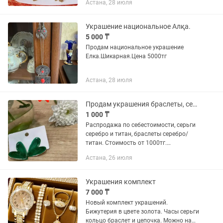
Астана, 28 июля
Фото не передаёт всю красоту
украшений. Обращаться по...
Украшение национальное Алқа.
5 000 ₸
Продам национальное украшение
Елка.Шикарная.Цена 5000тг
Астана, 28 июля
Продам украшения браслеты, серьги
1 000 ₸
Распродажа по себестоимости, серьги
серебро и титан, браслеты серебро/
титан. Стоимость от 1000тг.
Подробнее можете позвонить либо
Астана, 26 июля
написать. Украшения остались всё по
1 паре, в связи с этим...
Украшения комплект
7 000 ₸
Новый комплект украшений.
Бижутерия в цвете золота. Часы серьги
кольцо браслет и цепочка. Можно на