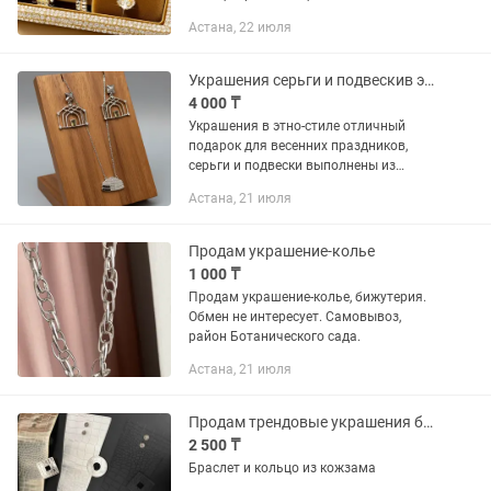
подарок. Красиво смотрится. Торг есть
Астана, 22 июля
Украшения серьги и подвескив этно-стиле, подарки
4 000 ₸
Украшения в этно-стиле отличный
подарок для весенних праздников,
серьги и подвески выполнены из
качественных гипоалергенных
Астана, 21 июля
материалов. Украшения отлично
сочетаются с любым стилем одежды,
подарочная...
Продам украшение-колье
1 000 ₸
Продам украшение-колье, бижутерия.
Обмен не интересует. Самовывоз,
район Ботанического сада.
Астана, 21 июля
Продам трендовые украшения браслет и кольцо
2 500 ₸
Браслет и кольцо из кожзама