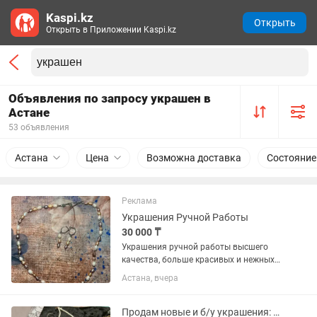
Kaspi.kz
Открыть
Открыть в Приложении Kaspi.kz
Объявления по запросу украшен в
Астане
53 объявления
Астана
Цена
Возможна доставка
Состояние
Реклама
Украшения Ручной Работы
30 000 ₸
Украшения ручной работы высшего
качества, больше красивых и нежных
украшений на инстаграмме
Астана, вчера
Шкутанские Украшения
Продам новые и б/у украшения: чокеры ,колье,бусы,цепочки