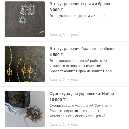
Этно украшение серьги и браслет
3 000 ₸
Этно- украшения ,серьги и браслет
Астана, 3 августа
Этно украшения браслет, серёжки
4 500 ₸
Этно украшения ручной работы из
чешского стекла в lux качестве.
Браслет-4500тг Серёжки-3500тг Набор
из браслета и серёжек-6990тг
Астана, 2 августа
Фурнитура для украшений. Набор
10 000 ₸
Фурнитура для украшений/бижутерии.
Разные подвески, все хорошего
качества. Есть много-чего. Целый
пакет, очень хороший набор для
Астана, 2 августа
начинающего мастера.Отдам за 10.000