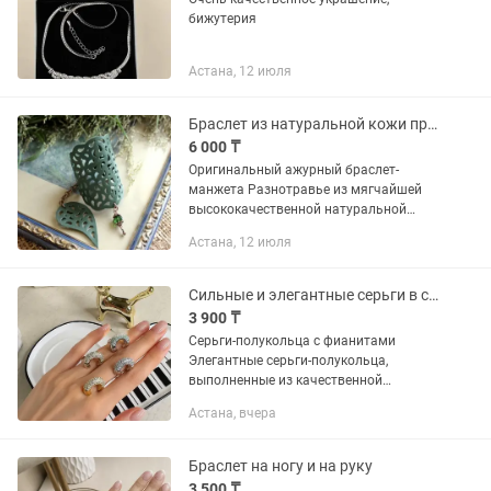
бижутерия
Астана, 12 июля
Браслет из натуральной кожи продам
6 000 ₸
Оригинальный ажурный браслет-
манжета Разнотравье из мягчайшей
высококачественной натуральной
кожи. Украшен подвеской из гранёной
Астана, 12 июля
стеклянной бусины и авторской
бронзовой фурнитуры. Лицевая и...
Сильные и элегантные серьги в серебре и золоте
3 900 ₸
Серьги-полукольца с фианитами
Элегантные серьги-полукольца,
выполненные из качественной
нержавеющей стали с инкрустацией
Астана, вчера
сверкающими фианитами. Украшение
имеет современный лаконичный
дизайн и...
Браслет на ногу и на руку
3 500 ₸