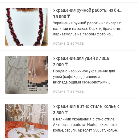
тг
Украшения ручной работы из бисера на заказСерьги, браслеты, лариат,колье
15 000 ₸
Украшения ручной работы из бисера,в
наличии и на заказ. Серьги, браслеты,
лариат,колье на первом фото из
натурального камня,гранат и чешского
Астана, 2 августа
бисера 35000тг. Бисер чешский и
японский. Сумочки из...
Украшение для ушей и лица
2 000 ₸
Продаю необычное украшение для
ушей (каффы) с длинными
ниспадающими серебристыми
цепочками и переливающимися
Астана, 1 августа
кристаллами-каплями. Цена — 2000 тг.
Рассмотрю обмен, возможен торг.
Нахожусь в г. Астана....
Украшения в этно стиле, колье, серьги, браслет
3 500 ₸
В наличии украшения в этно стиле.
Авторская работа! Набор из золото
колье, серьги, браслет 5500тг, колье
серебро-3500тг, браслет из страз 2800.