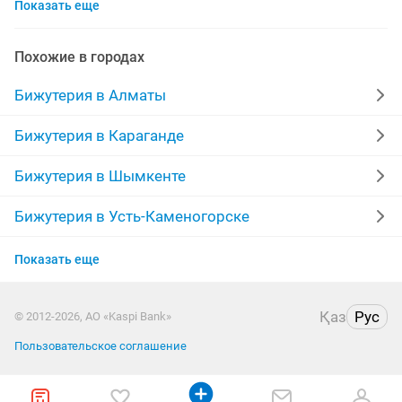
Показать еще
брошка
гвоздика
браслеты ручной работы
сваровски
бижутерия новая
браслеты женские
Похожие в городах
пандора
натуральные камни
серьги кольца
Бижутерия в Алматы
колье
камни
зажимы
комплект
Бижутерия в Караганде
серьги бижутерия
набор колец
новое
Бижутерия в Шымкенте
серьги набор
кулоны цепочки
чокеры
Бижутерия в Усть-Каменогорске
Бижутерия в Актобе
ручное
набор
Показать еще
Бижутерия в Павлодаре
Қаз
Рус
© 2012-2026, АО «Kaspi Bank»
Бижутерия в Темиртау
Пользовательское соглашение
Бижутерия в Талдыкоргане