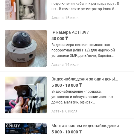
подключения кабеля к регистратору . 8
шт . В комплекте регистратор Imou 8
канальный, с установленным жестким
Астана, 15 июля
диском. Четкое изображение камер со
звуком.
IP камера ACTi B97
40 000 ₸
Видеокамера сетевая компактная
поворотная (Mini PTZ) для наружной
установки 3MP, день/ночь, Superior
WDR, 10-ти кратный трансфокаторный
Астана, 14 июля
объектив, f4.9-49мм/F1.8-3.0, DC iris,
H.264, 1080p/30fps, DNR,...
Видеонаблюдения за один день!Рассрочка! Установка камеры видео наблюдения !
5 000 - 18 000 ₸
Видеонаблюдение - продажа,
установка и обслуживание частных
домов, магазин, офисах
многоквартирных домов итд. Уличные
Астана, 6 июля
и внутренние видеокамеры с
сохранением записи и звука (при
необходимости),...
Монтаж систем видеонаблюдения
5 000 - 10 000 ₸