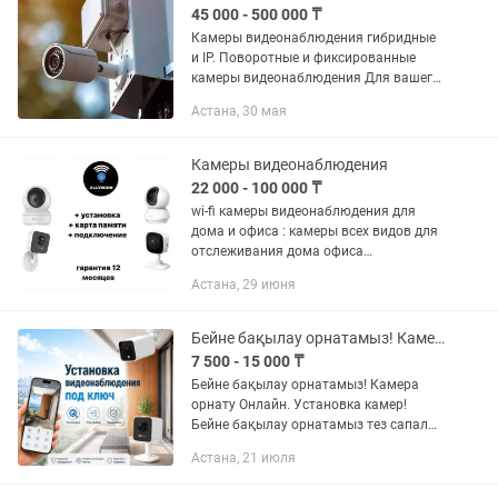
45 000 - 500 000 ₸
Камеры видеонаблюдения гибридные
и IP. Поворотные и фиксированные
камеры видеонаблюдения Для вашего
дома, офиса, бизнес центра,
Астана, 30 мая
производственного предприятия и гос
учреждения. Настроим удалённый...
Камеры видеонаблюдения
22 000 - 100 000 ₸
wi-fi камеры видеонаблюдения для
дома и офиса : камеры всех видов для
отслеживания дома офиса
предприятие. Установите умную Wi-Fi
Астана, 29 июня
ip видеокамеру и следите из любой
точки мира через ваш смартфон
Бейне бақылау орнатамыз! Камера орнату! Видеонаблюдения! Установка камер!
7 500 - 15 000 ₸
Бейне бақылау орнатамыз! Камера
орнату Онлайн. Установка камер!
Бейне бақылау орнатамыз тез сапалы
және кепілдікпен. Ең қымбат бейне
Астана, 21 июля
бақылау жуйесінен бастап, ең арзан
түрлері бар. Кеңес беру тегін....