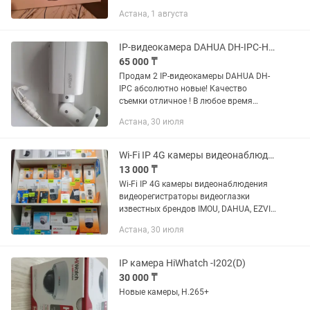
Lenovo. Отлично подойдет для дома,
Астана, 1 августа
дачи, офиса, склада, магазина или
двора.
IP-видеокамера DAHUA DH-IPC-HFW2231TP-ZS
65 000 ₸
Продам 2 IP-видеокамеры DAHUA DH-
IPC абсолютно новые! Качество
съемки отличное ! В любое время
суток! Продам на много дешевле чем
Астана, 30 июля
везде! Качество картинки на уровне 5
МП! По 65тыс за штуку! Продам...
Wi-Fi IP 4G камеры видеонаблюдения
13 000 ₸
Wi-Fi IP 4G камеры видеонаблюдения
видеорегистраторы видеоглазки
известных брендов IMOU, DAHUA, EZVIZ
,TIANDY, HIKVISION. При покупки
Астана, 30 июля
камеры с роутером помогу
подключить к выгодному тарифу и
настрою...
IP камера HiWhatch -I202(D)
30 000 ₸
Новые камеры, H.265+