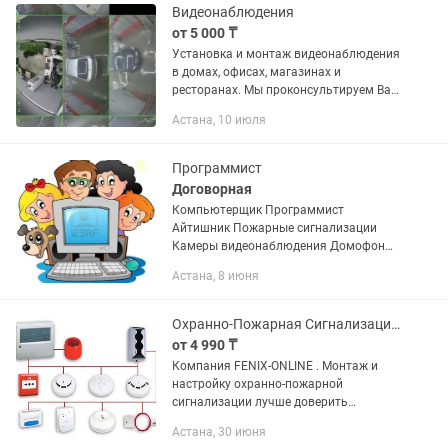
Видеонаблюдения
от 5 000 ₸
Установка и монтаж видеонаблюдения
в домах, офисах, магазинах и
ресторанах. Мы проконсультируем Вас
по любым вопросам касательно
Астана, 10 июля
монтажа,систем видеонаблюдения.У
нас самый качественный видео
камеры...
Программист
Договорная
Компьютерщик Программист
Айтишник Пожарные сигнализации
Камеры видеонаблюдения Домофоны
Изменение сайта, внесение изменений
Астана, 8 июня
и тд! Установка программ, установка
Виндовс Windows 781011 Чистка ПК...
Охранно-Пожарная Сигнализация ПОД КЛЮЧ с документами в г. Астана
от 4 990 ₸
Компания FENIX-ONLINE . Монтаж и
настройку охранно-пожарной
сигнализации лучше доверить
опытным специалистам. Имеем
Астана, 30 июня
большой опыт c 2015 года в