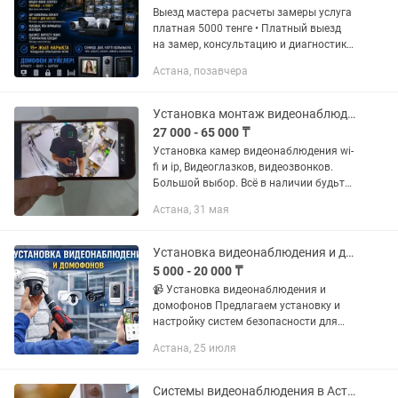
Выезд мастера расчеты замеры услуга
платная 5000 тенге • Платный выезд
на замер, консультацию и диагностику
— 5000 тг Монтаж систем
Астана, позавчера
видеонаблюдения в Астане Более 10
лет опыта в сфере систем...
Установка монтаж видеонаблюдения
27 000 - 65 000 ₸
Установка камер видеонаблюдения wi-
fi и ip, Видеоглазков, видеозвонков.
Большой выбор. Всё в наличии будьте
всегда в курсе что у вас на объекте,
Астана, 31 мая
абсолютно из любой точки мира через
ваш смартфон ...
Установка видеонаблюдения и домофонов
5 000 - 20 000 ₸
📹 Установка видеонаблюдения и
домофонов Предлагаем установку и
настройку систем безопасности для
дома, квартиры, магазина и офиса. ✅
Астана, 25 июля
Установка IP камера
видеонаблюдения ✅ Установка 4G
камер с...
Системы видеонаблюдения в Астане