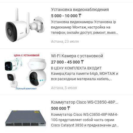
реализации, установке и обслуживании
систем...
Установка видеонаблюдения
5 000 - 10 000 ₸
Установка видеокамеры Установка ip
видеокамер Монтаж, настройка на
телефон, онлайн доступ, ремонт, выезд,
замена. Офис, магазин, цех,
Астана, 23 июля
образовательный центр, в квартирах, в
подъездах
WI-FI Камера с установкой
27 000 - 45 000 ₸
В ЦЕНУ КОМПЛЕКТА ВХОДИТ
Камера,Карта памяти 64gb, МОНТАЖ и
все расходные материалы кабель,
кабельный канал и тд. КОМПЛЕКТЫ ИЗ
Астана, 5 июля
РАЗНЫХ МОДЕЛЕЙ КАМЕР EZ-IP WI-FI
IPC-21.000тг EZVIZ C1HC...
Коммутатор Cisco WS-C3850-48P-NM-4-10G
500 000 ₸
Коммутатор Cisco WS-C3850-48P-NM-4-
10G представляет собой часть серии
Cisco Catalyst 3850 и предназначен для
использования в корпоративных