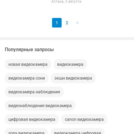
Астана, 3 августа
сетях. Вот основные характеристики
данной модели: Количество...
1
2
Популярные запросы
новая видеокамера
видеокамера
видеокамера сони
экшн видеокамера
видеокамера наблюдения
видеонаблюдения видеокамера
цифровая видеокамера
canon видеокамера
sony видеокамера
видеокамера цифровая