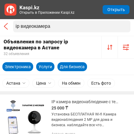
Kaspi.kz
Открыть
Открыть в Приложении Kaspi.kz
Объявления по запросу ip
видеокамера в Астане
32 объявления
Электроника
Услуги
Для бизнеса
Астана
Цена
На обмен
Есть фото
IP камера видеонаблюдение с телефона. wi-fi видеокамера
25 000 ₸
Установка БЕСПЛАТНАЯ Wi-fi Камера
видеонаблюдения 2 MP для дома и
бизнеса. наблюдайте все что
происходит в вашем помещение. -