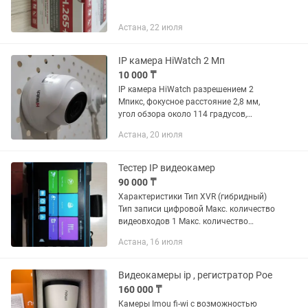
Астана, 22 июля
IP камера HiWatch 2 Мп
10 000 ₸
IP камера HiWatch разрешением 2
Мпикс, фокусное расстояние 2,8 мм,
угол обзора около 114 градусов,
материал изготовления - пластик, ИК
Астана, 20 июля
подсветка до 30 метров, питание 12
Вольт.
Тестер IP видеокамер
90 000 ₸
Характеристики Тип XVR (гибридный)
Тип записи цифровой Макс. количество
видеовходов 1 Макс. количество
контрольных входов 1 Максимальный
Астана, 16 июля
объем памяти жесткого диска
(каждого) 0.128 ТБ Сетевое...
Видеокамеры ip , регистратор Poe
160 000 ₸
Камеры Imou fi-wi с возможностью