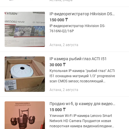
Астана, вчера
качество 1920-1080 Full HD. - ночное
видение до 12 метров. - датчик...
IP-видеорегистратор Hikvision DS-7616NI-Q2/16P
150 000 ₸
IP-видеорегистратор Hikvision DS-
7616NI-Q2/16P
Астана, 2 августа
IP камера рыбий глаз ACTI I51
30 000 ₸
Купольная IP-камера "рыбий глаз" ACTi
I51 оснащена матрицей 1/3" progressive
scan CMOS sensor, позволяющей
снимать в разрешении 2592x1944 с
Астана, 2 августа
частотой 15 кадров/c или 1440x1080 с
частотой 30 кадров/c....
Продаю wi-fi, ip камеру для видеонаблюдение
15 000 ₸
Уличная Wi-Fi IP-камера Lenovo Smart
Network HD Camera Продается новая
поворотная камера видеонаблюдения