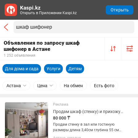
Kaspi.kz
Открыть
Открыть в Приложении Kaspi.kz
Объявления по запросу шкаф
шифонер в Астане
1 252 объявления
Для дома и сада
Услуги
Детям
Астана
Цена
На обмен
Есть фото
Реклама
Продам шкаф (стенку) и прихожую
80 000 ₸
Продам стенку в зал или гостиную
размеры длина 3,40см глубина 55 см
(два шкафа по 85см и серединка 1,7см),