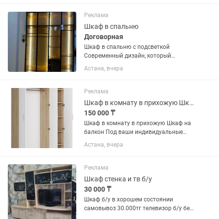
антресоли -2.3. Ширина 1.8, глубина 58.
. Доставка по городу...
Реклама
Шкаф в спальню
Договорная
Шкаф в спальню с подсветкой
Современный дизайн, который
подчеркнёт стиль вашего интерьера. ✔
Астана, вчера
Качественные материалы ✔
Аккуратная и надёжная сборка ✔
Вместительный и удобный ✔
Реклама
Эстетичная мягкая...
Шкаф в комнату в прихожую Шкаф на балкон
150 000 ₸
Шкаф в комнату в прихожую Шкаф на
балкон Под ваши индивидуальные
размеры
Астана, вчера
Реклама
Шкаф стенка и тв б/у
30 000 ₸
Шкаф б/у в хорошем состоянии
самовывоз 30.000тг телевизор б/у без
пульта 10.000тг