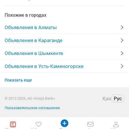
офисный шкаф
духовой шкаф
шкаф купе б у
Похожие в городах
шкаф шифоньер
шифоньеры и шкафы
Объявления в Алматы
Объявления в Караганде
Объявления в Шымкенте
Объявления в Усть-Каменогорске
Объявления в Актобе
Показать еще
Объявления в Актау
Қаз
Рус
© 2012-2026, АО «Kaspi Bank»
Объявления в Таразе
Пользовательское соглашение
Объявления в Уральске