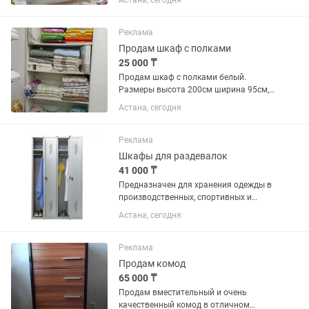
Астана, сегодня
прихожая цельная 1,4 см глубина 40см,
цена 25000тг.Все в отличном
состоянии. Самовывоз. Если...
Реклама
Продам шкаф с полками
25 000 ₸
Продам шкаф с полками белый.
Размеры высота 200см ширина 95см,
глубина 30см. В хорошем состоянии
Астана, сегодня
Реклама
Шкафы для раздевалок
41 000 ₸
Предназначен для хранения одежды в
производственных, спортивных и
других помещениях, а также для
Астана, сегодня
организации камер хранения. способ
сборки: зацепы и саморезы (крепеж в
комплекте) ключевой замок...
Реклама
Продам комод
65 000 ₸
Продам вместительный и очень
качественный комод в отличном