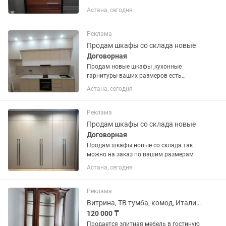
состоянии. Крепкий, устойчивый, без
Астана, сегодня
сколов, трещин и царапин. Все 6
ящиков легко открываются и
закрываются, механизмы...
Реклама
Продам шкафы со склада новые
Договорная
Продам новые шкафы ,кухонные
гарнитуры ваших размеров есть
фабричные и под заказ в короткие
Астана, сегодня
сроки
Реклама
Продам шкафы со склада новые
Договорная
Продам шкафы новые со склада так
можно на заказ по вашим размерам
Астана, сегодня
Реклама
Витрина, ТВ тумба, комод, Италия.
120 000 ₸
Продается элитная мебель в гостиную