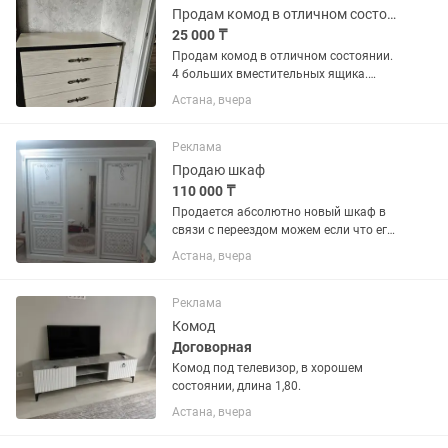
Продам комод в отличном состоянии
25 000 ₸
Продам комод в отличном состоянии.
4 больших вместительных ящика.
Размеры ширина 900 мм, глубина 480
Астана, вчера
мм. Торг уместен.
Реклама
Продаю шкаф
110 000 ₸
Продается абсолютно новый шкаф в
связи с переездом можем если что его
разобрать чтоб вам было удобно
Астана, вчера
забрать Цена 110.000 Если сами
заберете могу чуть сделать скидку
Реклама
Комод
Договорная
Комод под телевизор, в хорошем
состоянии, длина 1,80.
Астана, вчера