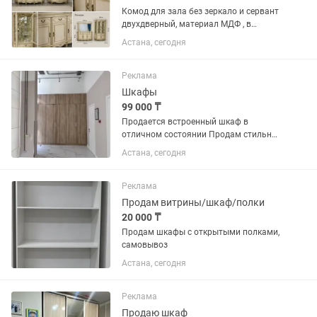
Комод для зала без зеркало и сервант
двухдверный, материал МДФ , в
идеальном состоянии, продаем в связи
Астана, сегодня
с переездом, можно оформить в
рассрочку
Реклама
Шкафы
99 000 ₸
Продается встроенный шкаф в
отличном состоянии Продам стильный
и вместительный встроенный шкаф с
Астана, сегодня
современными фасадами под
натуральное дерево. - Большая
вместимость - Качественные
Реклама
материалы и...
Продам витрины/шкаф/полки
20 000 ₸
Продам шкафы с открытыми полками,
самовывоз
Астана, сегодня
Реклама
Продаю шкаф