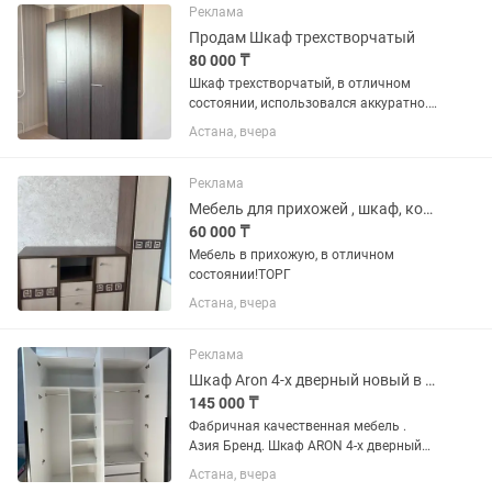
Реклама
Продам Шкаф трехстворчатый
80 000 ₸
Шкаф трехстворчатый, в отличном
состоянии, использовался аккуратно.
Цвет — венге (темный). Вместительный,
Астана, вчера
есть штанга для одежды и полки. Без
повреждений, дверцы открываются
плавно. Район: Б.Момышулы...
Реклама
Мебель для прихожей , шкаф, комод,
60 000 ₸
Мебель в прихожую, в отличном
состоянии!ТОРГ
Астана, вчера
Реклама
Шкаф Aron 4-х дверный новый в наличии
145 000 ₸
Фабричная качественная мебель .
Азия Бренд. Шкаф ARON 4-х дверный
распашной в наличии. Размеры :
Астана, вчера
высота - 2.7 (с антресолью), без