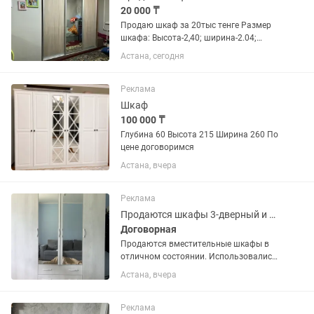
20 000 ₸
Продаю шкаф за 20тыс тенге Размер
шкафа: Высота-2,40; ширина-2.04;
глубина- 60см Самовывоз Сыганак 54 ,
Астана, сегодня
ЖК НОМАД Пишите, звоните
Реклама
Шкаф
100 000 ₸
Глубина 60 Высота 215 Ширина 260 По
цене договоримся
Астана, вчера
Реклама
Продаются шкафы 3-дверный и 4-дверный
Договорная
Продаются вместительные шкафы в
отличном состоянии. Использовались
аккуратно, без повреждений. Подойдут
Астана, вчера
для спальни, детской или прихожей.
Можно оба или по одному. ✔️ Чистые,
крепкие, без сколов и...
Реклама