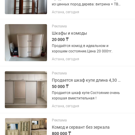
из ценных пород дерева: витрина + ТВ
тумба + комод. Производство Cavio
Астана, сегодня
Casa, Италия. Примерные цены можете
посмотреть на фото. Комод
2млн.тенге, витрина 1.5...
Реклама
Шкафы и комоды
20 000 ₸
Продаётся комод в идеальном и
хорошем состояние.Цена 20 000тг.
Астана, сегодня
Реклама
Продается шкаф купе длина 4,30 высота 2,5 глубина 60
50 000 ₸
Продается шкаф купе Состояние очень
хорошая вместительная !
Астана, сегодня
Реклама
Комод и сервант без зеркала
800 000 ₸