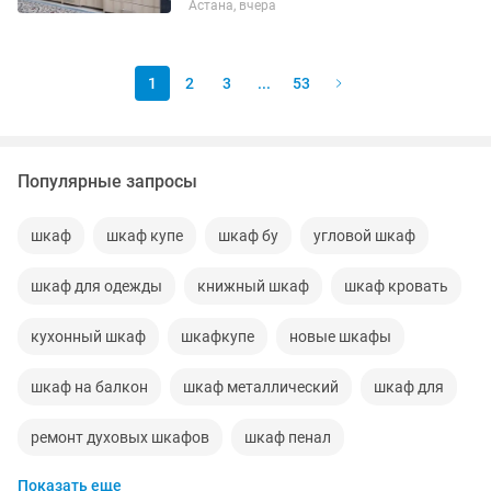
Астана, вчера
1
2
3
...
53
Популярные запросы
шкаф
шкаф купе
шкаф бу
угловой шкаф
шкаф для одежды
книжный шкаф
шкаф кровать
кухонный шкаф
шкафкупе
новые шкафы
шкаф на балкон
шкаф металлический
шкаф для
ремонт духовых шкафов
шкаф пенал
Показать еще
шкаф плательный
детский шкаф
ремонт шкафа