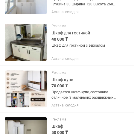
Глубина 30 Ширина 120 Высота 260
Покупали за 70.000
Астана, сегодня
Реклама
Шкаф для гостиной
40 000 ₸
Шкаф для гостиной с зеркалом
Астана, сегодня
Реклама
Шкаф купе
70 000 ₸
Продается шкаф-купе, состояние
отличное. 3 маленьких раздвижных
ящиков внутри. 3 ряда штанги для
Астана, сегодня
вешалок. Размеры: 2.50 / 1.60 / 0.60
Цена 70тыс тг.
Реклама
Шкаф
50 000 ₸