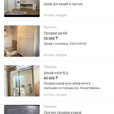
Шкаф для вещей и партам
Астана, сегодня
Реклама
Продам шкаф
25 000 ₸
Шкаф с полками. 260×160×52
Астана, сегодня
Реклама
Шкаф купе б/у
60 000 ₸
Продам шкаф-купе Шкаф-купе в
хорошем состоянии, б/у. Качественный,
вместительный и надежный, отлично
Астана, сегодня
подойдет для спальни, прихожей.
Размеры: • Ширина — 185 см • Высота
— 220 см • Глубина — 60...
Реклама
Срочно продам комод