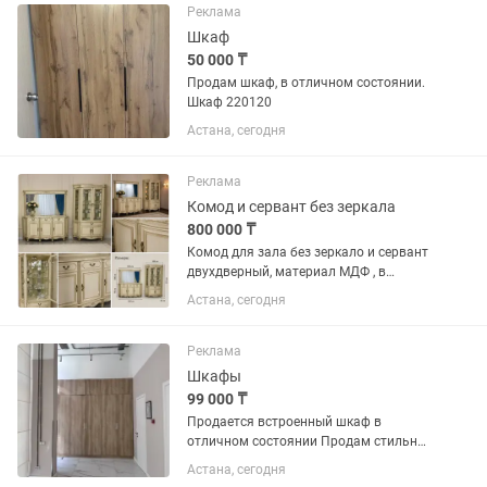
Реклама
Шкаф
50 000 ₸
Продам шкаф, в отличном состоянии.
Шкаф 220120
Астана, сегодня
Реклама
Комод и сервант без зеркала
800 000 ₸
Комод для зала без зеркало и сервант
двухдверный, материал МДФ , в
идеальном состоянии, продаем в связи
Астана, сегодня
с переездом, можно оформить в
рассрочку
Реклама
Шкафы
99 000 ₸
Продается встроенный шкаф в
отличном состоянии Продам стильный
и вместительный встроенный шкаф с
Астана, сегодня
современными фасадами под