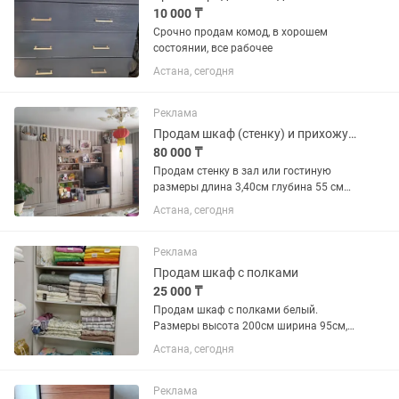
10 000 ₸
Срочно продам комод, в хорошем
состоянии, все рабочее
Астана, сегодня
Реклама
Продам шкаф (стенку) и прихожую
80 000 ₸
Продам стенку в зал или гостиную
размеры длина 3,40см глубина 55 см
(два шкафа по 85см и серединка 1,7см),
Астана, сегодня
прихожая цельная 1,4 см глубина 40см,
цена 25000тг.Все в отличном
состоянии. Самовывоз. Если...
Реклама
Продам шкаф с полками
25 000 ₸
Продам шкаф с полками белый.
Размеры высота 200см ширина 95см,
глубина 30см. В хорошем состоянии
Астана, сегодня
Реклама