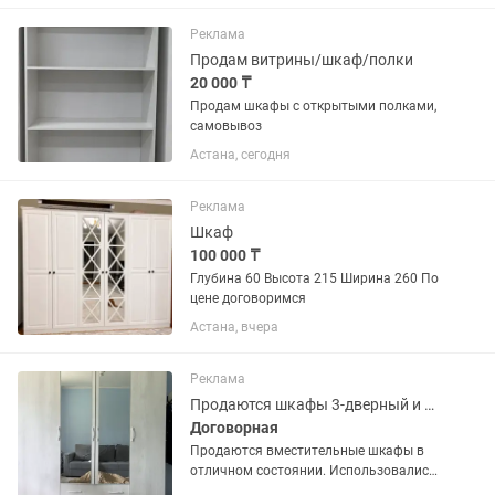
натуральное дерево. - Большая
вместимость - Качественные
Реклама
материалы и...
Продам витрины/шкаф/полки
20 000 ₸
Продам шкафы с открытыми полками,
самовывоз
Астана, сегодня
Реклама
Шкаф
100 000 ₸
Глубина 60 Высота 215 Ширина 260 По
цене договоримся
Астана, вчера
Реклама
Продаются шкафы 3-дверный и 4-дверный
Договорная
Продаются вместительные шкафы в
отличном состоянии. Использовались
аккуратно, без повреждений. Подойдут