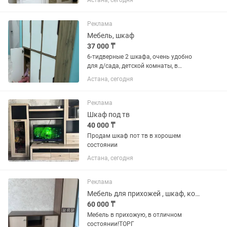
Астана, сегодня
шторы…
Реклама
Мебель, шкаф
37 000 ₸
6-тидверные 2 шкафа, очень удобно
для д/сада, детской комнаты, в
игровую и тд, внутри имеются полки и
Астана, сегодня
петли
Реклама
Шкаф под тв
40 000 ₸
Продам шкаф пот тв в хорошем
состоянии
Астана, сегодня
Реклама
Мебель для прихожей , шкаф, комод,
60 000 ₸
Мебель в прихожую, в отличном
состоянии!ТОРГ