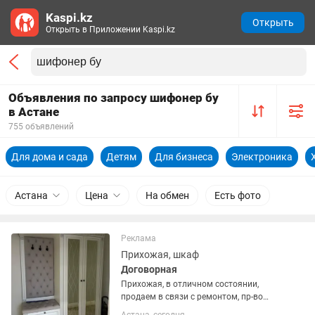
Kaspi.kz
Открыть
Открыть в Приложении Kaspi.kz
Объявления по запросу шифонер бу
в Астане
755 объявлений
Для дома и сада
Детям
Для бизнеса
Электроника
Астана
Цена
На обмен
Есть фото
Реклама
Прихожая, шкаф
Договорная
Прихожая, в отличном состоянии,
продаем в связи с ремонтом, пр-во
Россия, есть и другая мебель, люстры,