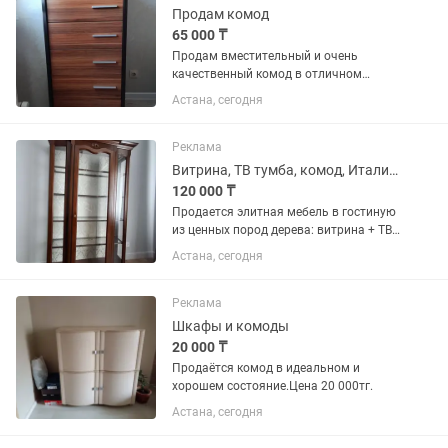
Продам комод
65 000 ₸
Продам вместительный и очень
качественный комод в отличном
состоянии. Крепкий, устойчивый, без
Астана, сегодня
сколов, трещин и царапин. Все 6
ящиков легко открываются и
закрываются, механизмы...
Реклама
Витрина, ТВ тумба, комод, Италия.
120 000 ₸
Продается элитная мебель в гостиную
из ценных пород дерева: витрина + ТВ
тумба + комод. Производство Cavio
Астана, сегодня
Casa, Италия. Примерные цены можете
посмотреть на фото. Комод
2млн.тенге, витрина 1.5...
Реклама
Шкафы и комоды
20 000 ₸
Продаётся комод в идеальном и
хорошем состояние.Цена 20 000тг.
Астана, сегодня