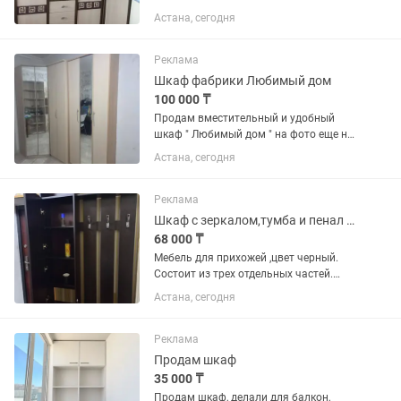
Астана, сегодня
Реклама
Шкаф фабрики Любимый дом
100 000 ₸
Продам вместительный и удобный
шкаф " Любимый дом " на фото еще не
вместилась еще одна секция и трюмо с
Астана, сегодня
зеркалом . Цена 100 000 тг В отличном
состоянии.
Реклама
Шкаф с зеркалом,тумба и пенал в комплекте
68 000 ₸
Мебель для прихожей ,цвет черный.
Состоит из трех отдельных частей.
Состояние идеальное, ни одной
Астана, сегодня
царапины.пр -во России
(Шатура).Продаем в связи с
переездом.
Реклама
Продам шкаф
35 000 ₸
Продам шкаф, делали для балкон,