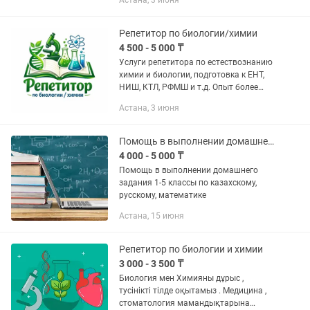
Астана, 3 июня
«Фармация» в КазНМУ им.
Асфендиярова. На данный момент,...
Репетитор по биологии/химии
4 500 - 5 000 ₸
Услуги репетитора по естествознанию
химии и биологии, подготовка к ЕНТ,
НИШ, КТЛ, РФМШ и т.д. Опыт более
пяти лет в сфере подготовки к
Астана, 3 июня
поступлению в различные инстанции.
Собственная эффективная...
Помощь в выполнении домашнего задания химия, биология (на английском)
4 000 - 5 000 ₸
Помощь в выполнении домашнего
задания 1-5 классы по казахскому,
русскому, математике
Астана, 15 июня
Репетитор по биологии и химии
3 000 - 3 500 ₸
Биология мен Химияны дұрыс ,
тусінікті тілде оқытамыз . Медицина ,
стоматология мамандықтарына