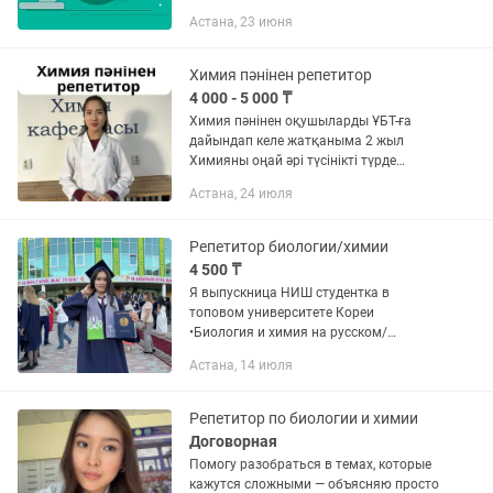
биология мен химиядан ( ЕНТ ) шекті
Астана, 23 июня
баллды жинауға көмектесем ,
стоматология мамандығы бойынша
оқимын ,...
Химия пәнінен репетитор
4 000 - 5 000 ₸
Химия пәнінен оқушыларды ҰБТ-ға
дайындап келе жатқаныма 2 жыл
Химияны оңай әрі түсінікті түрде
үйретемін ✅Онлайн/оффлайн
Астана, 24 июля
форматта ✅Оқушыларға (7-11 сынып)
арналған ✅Оқу үлгерімін жақсарту
✅ҰБТ мен...
Репетитор биологии/химии
4 500 ₸
Я выпускница НИШ студентка в
топовом университете Кореи
•Биология и химия на русском/
казахском/английском •Заполнение
Астана, 14 июля
пробелов, •Помощь с СОР и СОЧ
•Подготовка к ЕНТ, Мэск •Помощь с...
Репетитор по биологии и химии
Договорная
Помогу разобраться в темах, которые
кажутся сложными — объясняю просто