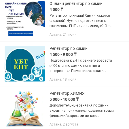
Онлайн репетитор по химии
4 000 ₸
Репетитор по химии! Химия кажется
сложной? Нужно подготовиться к
экзаменам, ЕНТ или олимпиаде? Я –
учитель химии, магистрант, опытный
Астана, 21 июня
репетитор, помогу разобраться в
предмете и добиться успеха! ✅...
Репетитор по химии
4 500 - 9 000 ₸
Подготовка к ЕНТ с раннего возраста
✅ Объясняю химию понятно и
интересно ✅ Помогаю заложить
прочную базу с 7–8 классов ✅
Астана, 18 июля
Постепенная подготовка к ЕНТ без
стресса ✅ Индивидуальный подход к
каждому...
Репетитор ХИМИЯ
5 000 - 10 000 ₸
Дополнительные занятия по химии,
акцент на понимание, поделюсь всеми
фишками/секретами легкого
запоминания и понимания,
Астана, 2 августа
гарантирую высокую оценку, опыт 6