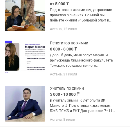
от 5 000 ₸
Подготовка к экзаменам, устранение
пробелов в знаниях. Со мной вы
поймете химию! ✅ Большой опыт и
реальные результаты. Формат
Астана, 12 июня
занятий: Сначала офлайн, чтобы
лучше познакомиться и наладить...
Репетитор по химии
6 000 - 8 000 ₸
Добрый день, меня зовут Мария. Я
выпускница Химического факультета
Томского государственного
университета, а также сейчас
Астана, 31 июля
обучаюсь в Милане по программе
Химической инженерии. Помогу вам в
нелегком...
Учитель по химии
5 000 - 10 000 ₸
🧪 Учитель химии | 6 лет опыта 🎓
Магистр 🔬 Подготовка к экзаменам:
БЖБ, ТЯЖБ и ЕНТ Для учеников 7–11
классов 📈 Отличные результаты 🌐
Астана, 8 июля
Обучение веду на казахском и русском
языках 📍 Формат занятий:...