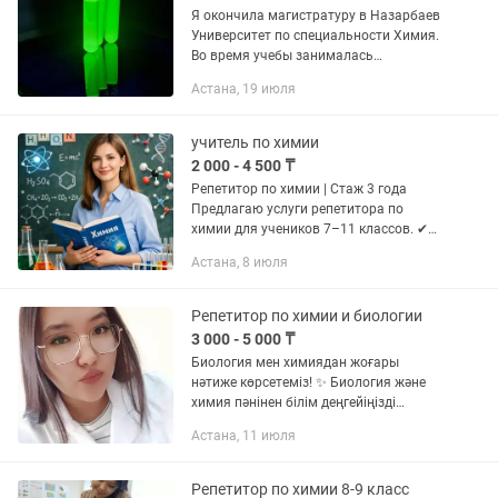
Я окончила магистратуру в Назарбаев
Университет по специальности Химия.
Во время учебы занималась
исследованиями в области нанохимии.
Астана, 19 июля
С 2016 года помогаю ученикам в
освоении школьного материала, а...
учитель по химии
2 000 - 4 500 ₸
Репетитор по химии | Стаж 3 года
Предлагаю услуги репетитора по
химии для учеников 7–11 классов. ✔
Объясняю сложные темы простым и
Астана, 8 июля
понятным языком ✔ Помогаю
повысить успеваемость и оценки ✔...
Репетитор по химии и биологии
3 000 - 5 000 ₸
Биология мен химиядан жоғары
нәтиже көрсетеміз! ✨ Биология және
химия пәнінен білім деңгейіңізді
көтергіңіз келе ме? Жоғары балл
Астана, 11 июля
жинап, армандаған университетіңізге
түсуге көмектесемін! ✅ БЖБ,...
Репетитор по химии 8-9 класс