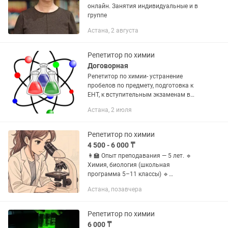
онлайн. Занятия индивидуальные и в
группе
Астана, 2 августа
Репетитор по химии
Договорная
Репетитор по химии- устранение
пробелов по предмету, подготовка к
ЕНТ, к вступительным экзаменам в
медицинские вузы, в химико-
Астана, 2 июля
биологическую школу в России при
МГУ г Москва, опыт работы в
подготовке к...
Репетитор по химии
4 500 - 6 000 ₸
👩🏫 Опыт преподавания — 5 лет. 🔹
Химия, биология (школьная
программа 5–11 классы) 🔹
Подготовка к ЕНТ и олимпиадам 🔹
Астана, позавчера
Индивидуальные занятия онлайн ✅
Современные методики обучения ✅
Помогу разобраться...
Репетитор по химии
6 000 ₸