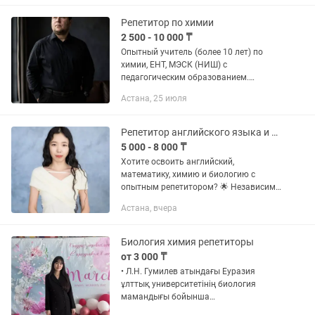
лет
Репетитор по химии
2 500 - 10 000 ₸
Опытный учитель (более 10 лет) по
химии, ЕНТ, МЭСК (НИШ) с
педагогическим образованием.
Множество наград, благодарностей,
Астана, 25 июля
проектов, зарубежное обучение,
послевузовское образование. Большой
опыт в...
Репетитор английского языка и математики, химии и биологии
5 000 - 8 000 ₸
Хотите освоить английский,
математику, химию и биологию с
опытным репетитором? 🌟 Независимо
от того, готовитесь ли вы к экзаменам
Астана, вчера
или хотите улучшить свои знания, я
предлагаю персонализированные...
Биология химия репетиторы
от 3 000 ₸
• Л.Н. Гумилев атындағы Еуразия
ұлттық университетінің биология
мамандығы бойынша
магистрантымын • Бакалаврды қызыл