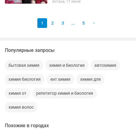
Астана, 17 июня
дипломмен аяқтадым • НЗМ (НИШ)
мектебінде педагогикалық тәжірибеден
өттім • Әр...
1
2
3
...
5
Популярные запросы
бытовая химия
химия и биология
автохимия
химия биология
ент химия
химия для
химия от
репетитор химия и биология
химия волос
Похожие в городах