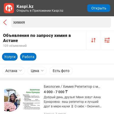
Kaspi.kz
Открыть
Открыть в Приложении Kaspi.kz
Объявления по запросу химия в
Астане
109 объявлений
Услуги
Работа
Астана
Цена
Есть фото
Биология / Химия Репетитор с медицинским образованием
4 000 - 7 000 ₸
Добрый день, друзья! Меня зовут Аяна
Ернаровна - ваш репетитор и лучший
друг в мире науки 🧬 О себе: • Окончила
бакалавриат по направлению