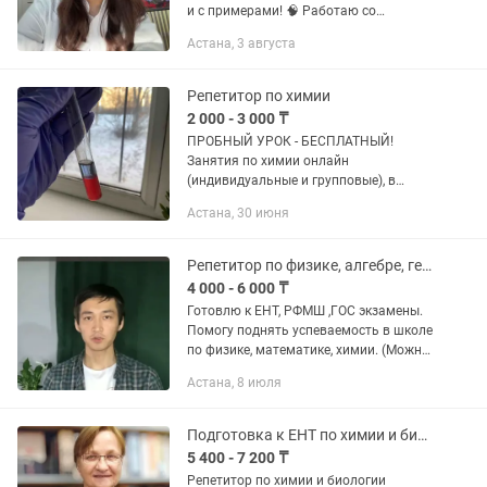
и с примерами! 🧠 Работаю со
школьной программой,
Астана, 3 августа
лабораторными, самостоятельными и
контрольными. ✨ Помогаю подтянуть
знания,...
Репетитор по химии
2 000 - 3 000 ₸
ПРОБНЫЙ УРОК - БЕСПЛАТНЫЙ!
Занятия по химии онлайн
(индивидуальные и групповые), в
удобное для вас время. Ваш ребенок
Астана, 30 июня
получит прочную и качественную базу
по химии, которая пригодится как в
школе,...
Репетитор по физике, алгебре, геометрии, химии
4 000 - 6 000 ₸
Готовлю к ЕНТ, РФМШ ,ГОС экзамены.
Помогу поднять успеваемость в школе
по физике, математике, химии. (Можно
и ученикам РФМШ, НИШ). Возможны
Астана, 8 июля
уроки на рус яз, каз яз, англ яз Оплата
3500-5000/час, в...
Подготовка к ЕНТ по химии и биологии
5 400 - 7 200 ₸
Репетитор по химии и биологии