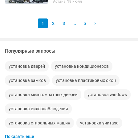
Астана, 19 июля
Апгрейд (Вторая жизнь ноутбука или
ПК): Замена HDD на быстрый SSD,...
1
2
3
...
5
Популярные запросы
установка дверей
установка кондиционеров
установка замков
установка пластиковых окон
установка межкомнатных дверей
установка windows
установка видеонаблюдения
установка стиральных машин
установка унитаза
Показать еще
установка люстры
установка решеток на окна