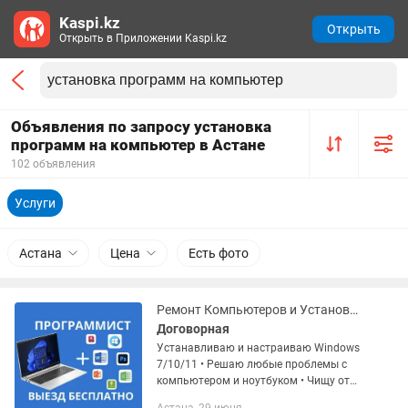
Kaspi.kz
Открыть
Открыть в Приложении Kaspi.kz
Объявления по запросу установка
программ на компьютер в Астане
102 объявления
Услуги
Астана
Цена
Есть фото
Ремонт Компьютеров и Установка Виндовс Программы
Договорная
Устанавливаю и настраиваю Windows
7/10/11 • Решаю любые проблемы с
компьютером и ноутбуком • Чищу от
вирусов, оптимизирую работу системы