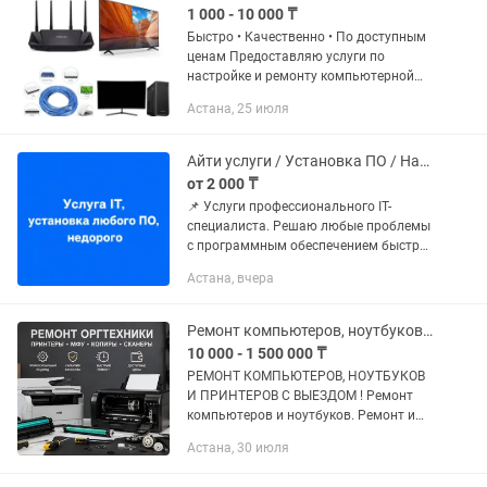
1 000 - 10 000 ₸
Быстро • Качественно • По доступным
ценам Предоставляю услуги по
настройке и ремонту компьютерной
техники, сети и цифровых устройств.
Астана, 25 июля
Мои услуги: •📶 Установка и настройка
Wi-Fi роутеров. •🌐...
Айти услуги / Установка ПО / Настройка ПК (НЕДОРОГО )
от 2 000 ₸
📌 Услуги профессионального IT-
специалиста. Решаю любые проблемы
с программным обеспечением быстро
и без переплаты. Работаю по всему
Астана, вчера
городу (удаленно / с выездом). ✔
Переустановка и настройка Windows...
Ремонт компьютеров, ноутбуков и принтеров.
10 000 - 1 500 000 ₸
РЕМОНТ КОМПЬЮТЕРОВ, НОУТБУКОВ
И ПРИНТЕРОВ С ВЫЕЗДОМ ! Ремонт
компьютеров и ноутбуков. Ремонт и
настройка принтеров Выезд по городу
Астана, 30 июля
и на дом Быстро, Качественно,
Доступно. Услуги: Установка...