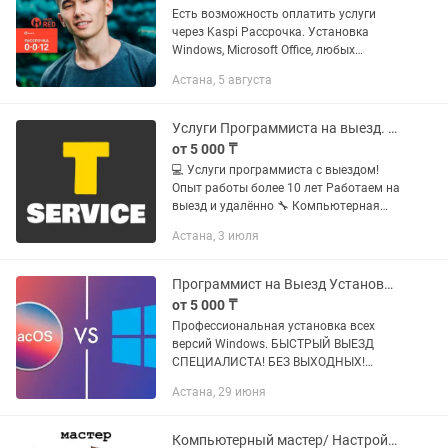
Есть возможность оплатить услуги
через Kaspi Рассрочка. Установка
Windows, Microsoft Office, любых
программ, драйверов, антивирусов.
Астана, 5 августа
Возможна удаленная установка
программ через TeamViewer или Any...
Услуги Программиста на выезд. Установка windows. Ремонт ноутбуков.
от 5 000 ₸
💻 Услуги программиста с выездом!
Опыт работы более 10 лет Работаем на
выезд и удалённо 🔧 Компьютерная
помощь и ремонт техники: Установка и
Астана, 3 июля
переустановка Windows / Mac / Linux
Настройка,...
Программист на Выезд Установка всех программ
от 5 000 ₸
Профессиональная установка всех
версий Windows. БЫСТРЫЙ ВЫЕЗД
СПЕЦИАЛИСТА! БЕЗ ВЫХОДНЫХ!
Гарантия качества! - Полная установка
Астана, 29 июня
и настройка пустых новых ноутбуков,
любые модели, любой сложности...
Компьютерный мастер/ Настройка техники и интернета