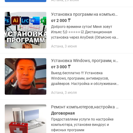
Астана, 29 июня
• Настрою интернет, принтеры, Wi-Fi,
программы • Удаленная...
Установка программ на компьютер Windows
от 2 000 ₸
Доброго времени суток! Меня зовут
Ильяс 5,0 ⭐⭐⭐⭐⭐ ☑️ Дистанционная
установка через AnyDesk (Объясню как
скачать с официального сайта в
Астана, 3 июня
несколько кликов) ☑️ Оплата после
установки ☑️ Активированные...
Установка Windows, программ, настройка, ремонт компьютеров, услуги IT
от 3 000 ₸
Выезд бесплатно !!! Установка
Windows, программ, антивирусов,
драйверов. Настройка и обслуживание
оборудования! Купили новый пустой
Астана, 3 июля
ноутбук или компьютер? А там ничего
нет? Или же сломался...
Ремонт компьютеров,настройка и установка программ
Договорная
Предоставляем услуги по настройке
компьютера, установке виндоус и
офисных программ