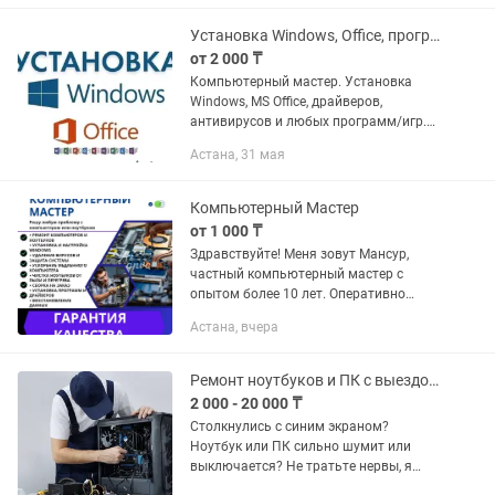
устройству былую скорость за один...
Установка Windows, Office, программ и драйверов. Выезд. Гарантия.
от 2 000 ₸
Компьютерный мастер. Установка
Windows, MS Office, драйверов,
антивирусов и любых программ/игр.
Большой опыт работы! Работаю на
Астана, 31 мая
выезд или могу установить удаленно. •
Установка ОС Windows (7, 8, 10,...
Компьютерный Мастер
от 1 000 ₸
Здравствуйте! Меня зовут Мансур,
частный компьютерный мастер с
опытом более 10 лет. Оперативно
приеду и решу проблему с
Астана, вчера
компьютером или ноутбуком у вас
дома. Занимаюсь ремонтом и
настройкой...
Ремонт ноутбуков и ПК с выездом. Гарантия. Опытный мастер
2 000 - 20 000 ₸
Столкнулись с синим экраном?
Ноутбук или ПК сильно шумит или
выключается? Не тратьте нервы, я
решу проблему сегодня! Мои услуги: