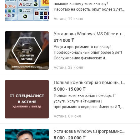
помощь вашему компьютеру?
Работаю на совесть, опыт более 3 лет!
Установлю Windows, настрою
Астана, 19 июня
программы и оптимизирую систему
так, чтобы ваш ноутбук или ПК
«летал». 🔥...
Установка Windows, MS Office и т.д | Программист на выезд
от 4 000 ₸
Услуги программиста на выезд!
Профессиональный опыт более 5 лет!
Обслуживание физических и
юридических лиц! Работаем на выезд и
Астана, 28 июля
удаленно! Предоставляемые услуги: •
Установка (переустановка) ОС...
Полная компьютерная помощь. IT услуги. Вызов айтишника / программиста
5 000 - 15 000 ₸
Полная компьютерная помощь. IT
услуги. Услуги айтишника |
программиста недорого Имеется ИП,
поэтому документы (ЭСФ, электронное
Астана, 6 июня
АВР и счет на оплату) предоставлю.
Наши услуги: 1. Переустановка...
Установка Windows.Программист Виндовс Офис Ворд Office Автокад 3D Max
5 000 - 20 000 ₸