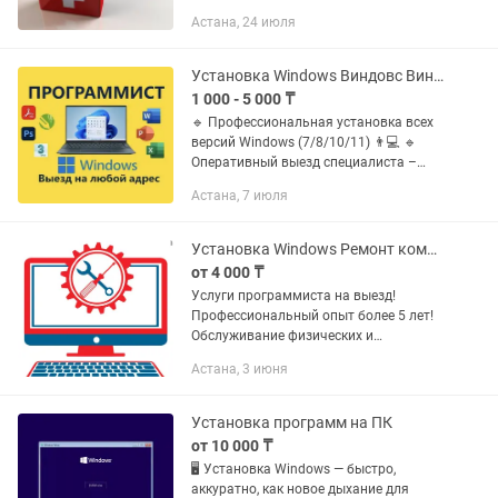
Астана, 24 июля
Установка Windows Виндовс Виндовс Ворд Офис Office Программы Программист ПК
1 000 - 5 000 ₸
🔹 Профессиональная установка всех
версий Windows (7/8/10/11) 👨💻 🔹
Оперативный выезд специалиста –
работаю без выходных! 🚘 🔹 Гарантия
Астана, 7 июля
на все услуги – 1 год 💯 📌 Услуги: ✅
Установка Windows – все...
Установка Windows Ремонт компьютера Установка программ
от 4 000 ₸
Услуги программиста на выезд!
Профессиональный опыт более 5 лет!
Обслуживание физических и
юридических лиц! Работаем на выезд и
Астана, 3 июня
удаленно! Предоставляемые услуги: •
Установка (переустановка) ОС...
Установка программ на ПК
от 10 000 ₸
🖥️ Установка Windows — быстро,
аккуратно, как новое дыхание для