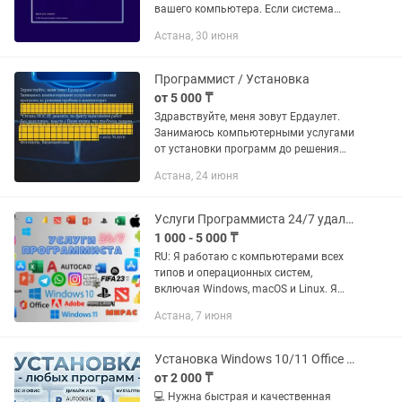
вашего компьютера. Если система
зависает, слетела или требует
Астана, 30 июня
переустановки — настрою все с нуля,
поставлю нужные драйверы и
подготовлю...
Программист / Установка
от 5 000 ₸
Здрaвствуйтe, меня зовут Ердаулет.
Занимаюсь компьютерными услугами
от уcтaнoвки прогpамм до решения
проблем в компьютерах Оплата
Астана, 24 июня
ПОСЛЕ ремонта, по факту выполнения
работ. Всё показываю, вместе с...
Услуги Программиста 24/7 удаленно (word, ворд , office ,windows)
1 000 - 5 000 ₸
RU: Я работаю с компьютерами всех
типов и операционных систем,
включая Windows, macOS и Linux. Я
могу установить и активировать
Астана, 7 июня
любые программы, включая
стандартные офисные пакеты,
графические...
Установка Windows 10/11 Office Гарантия (Выезд или Удаленно)
от 2 000 ₸
💻 Нужна быстрая и качественная