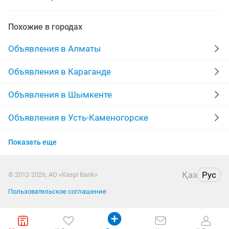
установка входных дверей
установка программ
Похожие в городах
установка батарей
установка плинтусов
Объявления в Алматы
установка газовых плит
установка котлов
Объявления в Караганде
установка
монтаж установка
Объявления в Шымкенте
установка телевизора
установка гардин
Объявления в Усть-Каменогорске
Объявления в Актобе
ремонт установка
Показать еще
Объявления в Костанае
Қаз
Рус
© 2012-2026, АО «Kaspi Bank»
Объявления в Таразе
Пользовательское соглашение
Объявления в Павлодаре