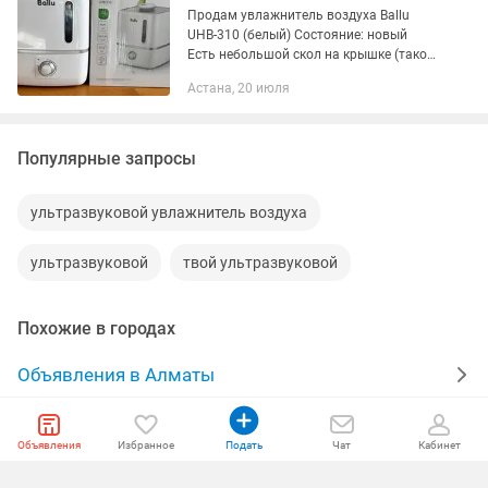
Продам увлажнитель воздуха Ballu
UHB-310 (белый) Состояние: новый
Есть небольшой скол на крышке (такой
уже был при покупке в магазине) Цена:
Астана, 20 июля
10 000 тенге (окончательная) Астана
Продаю, потому что не...
Популярные запросы
ультразвуковой увлажнитель воздуха
ультразвуковой
твой ультразвуковой
Похожие в городах
Объявления в Алматы
Объявления в Казахстане
Объявления
Избранное
Подать
Чат
Кабинет