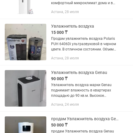
комфортный микроклимат дома и в
офисе Современный ультразвуковой
Астана, 28 июля
увлажнитель WADE WH-800 помогает
поддерживать оптимальную
влажность...
Увлажнитель воздуха
15 000 ₸
Продам увлажнитель воздуха Polaris
PUH 6406Di ультразвуковой в черном
цвете. В отличном состоянии. Объем
4,5 л. Ионизация. 3 скорости подачи
Астана, 28 июля
пара. Таймер до 8 часов
Увлажнитель воздуха Genau
90 000 ₸
Увлажнитель воздуха марки Genau
поднимает влажность в квартирах
площадью до 90 кв.м. Высокое
качество фирменного увлажнителя
Астана, 24 июля
для дома Genau немецкого бренда
поддерживает оптимальный уровень
влажности...
продам Увлажнитель воздуха Genau Fresh Air 20L белый новый
50 000 ₸
продам Увлажнитель воздуха Genau