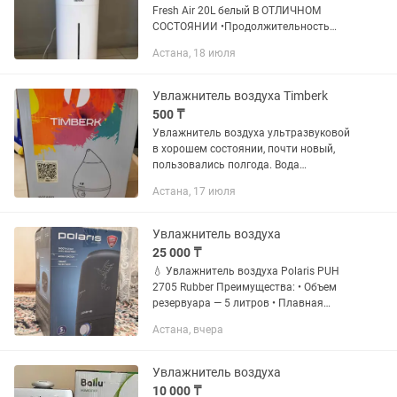
Fresh Air 20L белый В ОТЛИЧНОМ
СОСТОЯНИИ •Продолжительность
работы 10ч •управление электронное
Астана, 18 июля
•тип увлажнения ультразвуковой
•емкость 20л
Увлажнитель воздуха Timberk
500 ₸
Увлажнитель воздуха ультразвуковой
в хорошем состоянии, почти новый,
пользовались полгода. Вода
заливается только фильтрованная
Астана, 17 июля
(обратный осмос), иначе выпадает
белый осадок (налет) на мебели в
виде...
Увлажнитель воздуха
25 000 ₸
💧 Увлажнитель воздуха Polaris PUH
2705 Rubber Преимущества: • Объем
резервуара — 5 литров • Плавная
регулировка интенсивности пара •
Астана, вчера
Функция ароматизации •
Керамический фильтр для очистки
воды •...
Увлажнитель воздуха
10 000 ₸