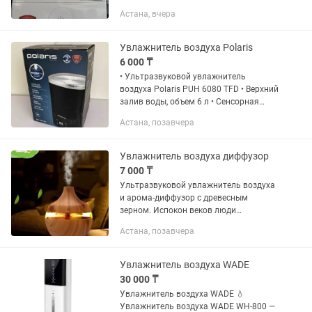
Астана, вчера
Увлажнитель воздуха Polaris
6 000 ₸
• Ультразвуковой увлажнитель
воздуха Polaris PUH 6080 TFD • Верхний
залив воды, объем 6 л • Сенсорная
панель управления • Таймер, ночной
Астана, позавчера
режим В хорошем рабочем состоянии
Увлажнитель воздуха диффузор
7 000 ₸
Ультразвуковой увлажнитель воздуха
и арома-диффузор с древесным
зерном. Испокон веков люди
использовали эфирные масла для
Астана, позавчера
самых разных целей - как
ароматизации помещений, так и для
лечения болезней....
Увлажнитель воздуха WADE
30 000 ₸
Увлажнитель воздуха WADE 💧
Увлажнитель воздуха WADE WH-800 —