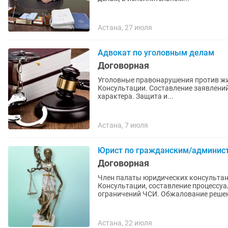
Астана, 27 июля
Адвокат по уголовным делам
Договорная
Уголовные правонарушения против жиз
Консультации. Составление заявлений
характера. Защита и...
Астана, 7 июля
Юрист по гражданским/админист
Договорная
Член палаты юридических консультантов г.Астаны. Оказан
Консультации, составление процессуа
ограничений ЧСИ. Обжалование решен
Астана, 22 июля