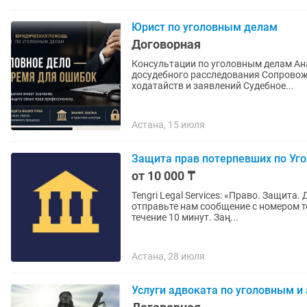
Юрист по уголовным делам
Договорная
Консультации по уголовным делам Ан
досудебного расследования Сопровож
ходатайств и заявлений Судебное...
Астана, 15 июля
Защита прав потерпевших по Уго
от 10 000 ₸
Tengri Legal Services: «Право. Защита. Доверие.» Хотите получить консультацию? Просто
отправьте нам сообщение с номером т
течение 10 минут. Заң...
Астана, 28 июля
Услуги адвоката по уголовным 