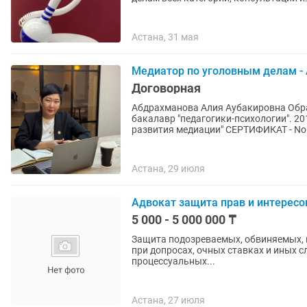
Астана, 31 мая
Медиатор по уголовным делам -
Договорная
Абдрахманова Алия Аубакировна Образование: Евразийский гуманитарный институт.
бакалавр "педагогики-психологии". 2
развития медиации" СЕРТИФИКАТ - No.
Астана, 29 июля
Адвокат защита прав и интересо
5 000 - 5 000 000 ₸
Защита подозреваемых, обвиняемых, 
при допросах, очных ставках и иных с
процессуальных...
Астана, 27 июля