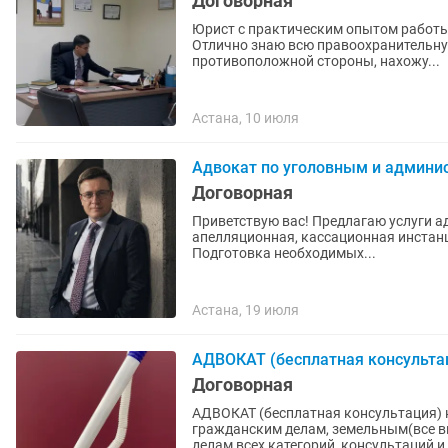
Договорная
Юрист с практическим опытом работы
Отлично знаю всю правоохранительную
противоположной стороны, нахожу...
Астана, 10 июля
Адвокат по уголовным и админ
Договорная
Приветствую вас! Предлагаю услуги а
апелляционная, кассационная инстан
Подготовка необходимых...
Астана, 19 июля
АДВОКАТ (бесплатная консульта
Договорная
АДВОКАТ (бесплатная консультация) 
гражданским делам, земельным(все в
делам всех категорий, консультаций и.