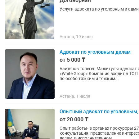
Договорная
Услуги адвоката по уголовным и адм
Астана, 19 июля
Адвокат по уголовным делам
от 5 000 ₸
Байтенов Толеген Мажитулы адвокат с 2006г. Управляющий партнер юридич
«White Group» Компания входит в ТОП 3. Рекордное количество оправдательных приго
по особо тяжким и тяжким...
Астана, 1 июля
Опытный адвокат по уголовным,
от 20 000 ₸
Опыт работы- в органах прокуроры 27 
консультация, представление интере
делам, в исполнительном...