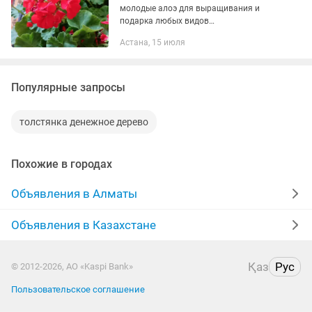
молодые алоэ для выращивания и
подарка любых видов
по1000,толстянка,хлорофитум
Астана, 15 июля
3000,фиалки по1500,герань
белая,красная,бордовая,розовая по
1500,многое другое большой...
Популярные запросы
толстянка денежное дерево
Похожие в городах
Объявления в Алматы
Объявления в Казахстане
Қаз
Рус
© 2012-2026, АО «Kaspi Bank»
Пользовательское соглашение