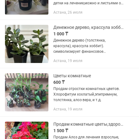
детки на лечение,можно и листьями от
1000 до
Астана, 26 июля
4000,герани,колеусы,фикусы,золотой
ус,халанхой толстянка, бегония, много
других, Светлана
Денежное дерево, крассула хоббит
1 000 ₸
Денежное дерево (толстянка,
крассула), крассула хоббит).
символизирует финансовое
благополучие, процветание, удачу и
Астана, 19 июля
стабильность, а его монетоподобные
листья ассоциируются с накоплением
богатства....
Цветы комнатные
600 ₸
Продам отростки комнатных цветов.
Хлорофитум хохлатый,эпипремнум,
толстянка, алоэ вера, и т.д.
Астана, 19 июля
Продам комнатные цветы,здоровые
1 500 ₸
Продам Алоэ для лечения взрослые,