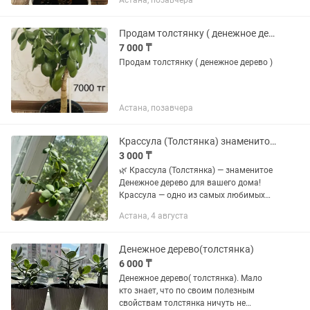
Астана, позавчера
Продам толстянку ( денежное дерево)
7 000 ₸
Продам толстянку ( денежное дерево )
Астана, позавчера
Крассула (Толстянка) знаменитое Денежное дерево для вашего дома!
3 000 ₸
🌿 Крассула (Толстянка) — знаменитое
Денежное дерево для вашего дома!
Крассула — одно из самых любимых
комнатных растений. Её плотные
Астана, 4 августа
мясистые листья и крепкие стебли
делают растение не только...
Денежное дерево(толстянка)
6 000 ₸
Денежное дерево( толстянка). Мало
кто знает, что по своим полезным
свойствам толстянка ничуть не