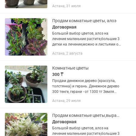
уступает алоэ. Благодаря летучим
Астана, 31 июля
соединениям она очищает воздух от
вирусов и бактерий.
Продам комнатные цветы, алоэ
Договорная
Большой выбор цветов, алоэ на
лечение маленькие растите,большие 3
детки на лечение,можно и листьями от
1000 до
Астана, 2 августа
4000,герани,колеусы,фикусы,золотой
ус,халанхой толстянка, бегония, много
других, Светлана
Комнатные цветы
300 ₸
Продам денежное дерево (крассула,
толстянка) и герань. Денежное дерево
300 тенге, герани - от 1300 тг Земля
свежая, удобренная. Растут
Астана, 29 июля
интенсивно, неприхотливые в уходе. Их
у меня много. Конечно,...
Продам комнатные цветы,выращиваю сама и выезжаю на пересадку на дому
Договорная
Большой выбор цветов, алоэ на
лечение маленькие растите,большие 3