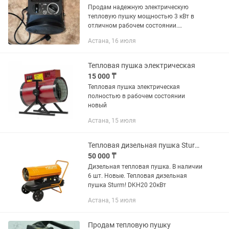
Продам надежную электрическую
тепловую пушку мощностью 3 кВт в
отличном рабочем состоянии.
Отличный вариант для быстрого
Астана, 16 июля
обогрева гаража, мастерской,
строящегося объекта, склада или
бытового...
Тепловая пушка электрическая
15 000 ₸
Тепловая пушка электрическая
полностью в рабочем состоянии
новый
Астана, 15 июля
Тепловая дизельная пушка Sturm! DKH20 20кВт
50 000 ₸
Дизельная тепловая пушка. В наличии
6 шт. Новые. Тепловая дизельная
пушка Sturm! DKH20 20кВт
Астана, 15 июля
Продам тепловую пушку