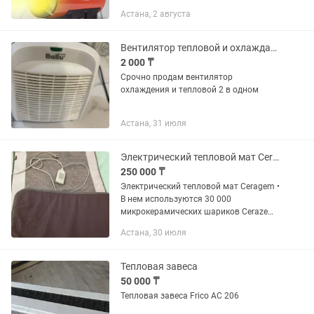
220/230 В Потребляемая мощность: 30
Астана, 2 августа
BT Топливо: газ Особенности:
регулировка...
Вентилятор тепловой и охлаждающей
2 000 ₸
Срочно продам вентилятор
охлаждения и тепловой 2 в одном
Астана, 31 июля
Электрический тепловой мат Ceragem
250 000 ₸
Электрический тепловой мат Ceragem •
В нем используются 30 000
микрокерамических шариков Cerazem
Reflах, изготовленные из нефрита,
Астана, 30 июля
красной глины и специального
материала. • При нагревании мат...
Тепловая завеса
50 000 ₸
Тепловая завеса Frico АС 206