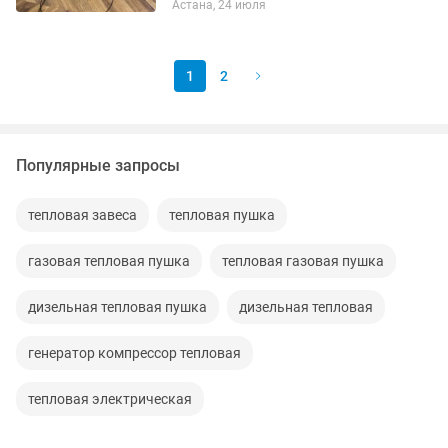
Астана, 24 июля
кто только начинает заниматься фото-
или видеосъемкой, а также для...
1
2
Популярные запросы
тепловая завеса
тепловая пушка
газовая тепловая пушка
тепловая газовая пушка
дизельная тепловая пушка
дизельная тепловая
генератор компрессор тепловая
тепловая электрическая