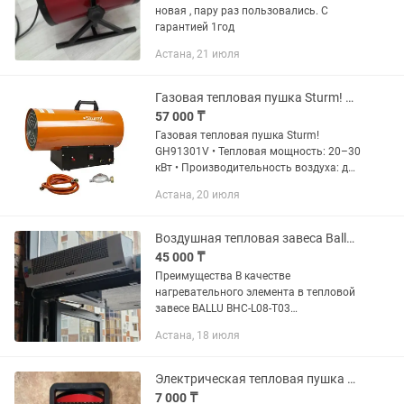
новая , пару раз пользовались. С
гарантией 1год
Астана, 21 июля
Газовая тепловая пушка Sturm! GH91301V
57 000 ₸
Газовая тепловая пушка Sturm!
GH91301V • Тепловая мощность: 20–30
кВт • Производительность воздуха: до
720 м³/ч • Топливо: пропан/бутан •
Астана, 20 июля
Расход газа: 1,45–2,18 кг/ч •
Пьезоподжиг • Давление газа:...
Воздушная тепловая завеса Ballu BHC-L08-T03 настенный
45 000 ₸
Преимущества В качестве
нагревательного элемента в тепловой
завесе BALLU BHC-L08-T03
используется высокоэффективный
Астана, 18 июля
ТЭН, который не выжигает кислород.
Конструкция Завеса изготовлена из
листовой...
Электрическая тепловая пушка 3 кВт
7 000 ₸