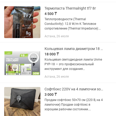
массажем под приятный шум воды....
Термопаста Thermalright tf7 8г
4 500 ₸
Теплопроводности (Thermal
Conductivity): 12.8 W/m·K Тепловое
сопротивление (Thermal Impedance):
0.01 °C·cm²/W Плотность (Specific
Астана, 26 июля
Gravity при 25°C): 2.8 г/см³ Рабочий
температурный диапазон: от...
Кольцевая лампа диаметром 18 дюймов в комплекте со штативом 2.1м
18 000 ₸
Кольцевая светодиодная лампа Unme
PYP-18 — это профессиональный
инструмент для создания
равномерного и мягкого освещения
Астана, 26 июля
без резких теней. Модель разработана
для блоггеров, визажистов,
фотографов и...
Софтбокс 220V на 4 лампочки softbox
3 000 ₸
Продам софтбокс 50×70 см (220 В, на 4
лампочки) Продам софтбокс в
хорошем рабочем состоянии.
Отличный бюджетный вариант для тех,