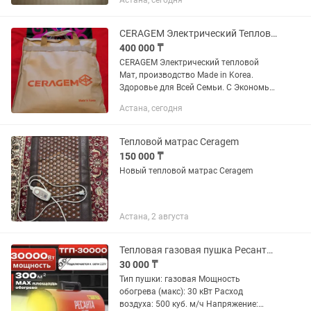
Астана, сегодня
CERAGEM Электрический Тепловой Мат. НОВЫЙ- ОРИГИНАЛ.
400 000 ₸
CERAGEM Электрический тепловой
Мат, производство Made in Korea.
Здоровье для Всей Семьи. С Экономь
на iPhone! Не экономь на здоровье!
Астана, сегодня
Новый, Оriginal -ОРИГИНАЛ
Тепловой матрас Ceragem
150 000 ₸
Новый тепловой матрас Ceragem
Астана, 2 августа
Тепловая газовая пушка Ресанта ТГП-30000 на 300 квадратов, 30 кВт
30 000 ₸
Тип пушки: газовая Мощность
обогрева (макс): 30 кВт Расход
воздуха: 500 куб. м/ч Напряжение: