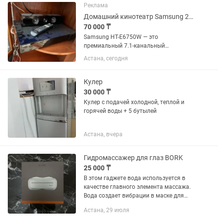
Реклама
Домашний кинотеатр Samsung 2015г.в.
70 000 ₸
Samsung HT-E6750W — это
премиальный 7.1-канальный
домашний кинотеатр с поддержкой 3D
Астана, сегодня
Blu-ray и суммарной мощностью 1330
Вт. Его главная особенность —
использование вакуумных ламп в
Кулер
предусилителе для...
30 000 ₸
Кулер с подачей холодной, теплой и
горячей воды + 5 бутылей
Астана, вчера
Гидромассажер для глаз BORK
25 000 ₸
В этом гаджете вода используется в
качестве главного элемента массажа.
Вода создает вибрации в маске для
зоны вокруг глаз, в результате вы
Астана, 29 июля
наслаждаетесь расслабляющим