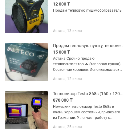
12 000 ₸
Продам тепловую пушку,обогреватель
Астана, 13 июля
Продам тепловую пушку, тепловентилятор
15 000 ₸
Астана Срочно продаю
тепловентилятор 🔥 (тепловая пушка)
Состояние хорошее. Использовалась
недолго. Подходит для дома, гаража,
Астана, 12 июля
бизнеса. Компактная и удобная. 💰
Цена: 15тыс тг за 1шт. В наличии...
Тепловизор Testo 868s (160 x 120 пикселей, приложение)
870 000 ₸
Немецкий тепловизор Testo 868s в
очень хорошем состоянии, привез его
из Германии. У легчает работу с
приложением «Testo Thermography».
Астана, 25 июля
Руководство по меню тепловизора,
также приложение на нескольких...