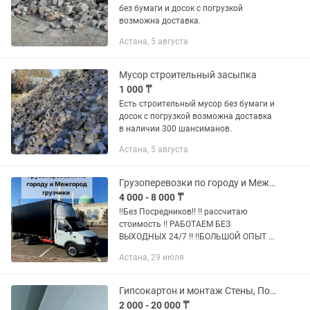
без бумаги и досок с погрузкой
возможна доставка.
Астана, 5 августа
Мусор строительный засыпка
1 000 ₸
Есть строительный мусор без бумаги и
досок с погрузкой возможна доставка
в наличии 300 шансиманов.
Астана, 5 августа
Грузоперевозки по городу и Межгород Газель грузчики вывоз мусора доставка
4 000 - 8 000 ₸
‼️Без Посредников‼️ ‼ рассчитаю
стоимость ‼️ РАБОТАЕМ БЕЗ
ВЫХОДНЫХ 24/7 ‼️ ‼️БОЛЬШОЙ ОПЫТ ‼️
‼️БЕЗНАЛИЧНАЯ ОПЛАТА ‼️ ‼️
Астана, 29 июля
ДЕЙСТВУЮТ СКИДКИ ‼️
Грузоперевозки по городу и области по
хорошей цене. Помощь в...
Гипсокартон и монтаж Стены, Потолки, Пол, Панели. Работа по договору!
2 000 - 20 000 ₸