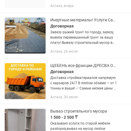
Астана, вчера
Инертные материалы! Услуги Самосвалов
Договорная
Завезу рыжий грунт по городу, завезу,
вывезу перемешанный грунт за вашу
плату! Вывезу строительный мусор в
объеме за вашу плату яма своя! Услуги
Астана, 26 июля
самосвалов 25 тонников по городу
цена договорная!...
ЩЕБЕНЬ все фракции ДРЕСВА ОТСЕВ ПЕСОК Чернозем Грунт Керамзит Астана
Договорная
Доставка стройматериалов напрямую
с карьеров 24/7 В любом объеме — от 1
тонны и выше! ✅ Самые низкие цены в
городе ✅ Быстрая и надежная
Астана, 30 июля
доставка ✅ Оплата только по факту 📦
Что доставляем: – Песок...
Вываз строительного мусора
1 500 - 2 500 ₸
Оказываю услуги по старой мебели
разборка,вываз на мусор любои