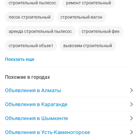
строительный пылесос
ремонт строительный
песок строительный
строительный вагон
аренда строительный пылесос
строительный фен
строительный объект
вывозим строительный
Показать еще
делаем строительный
строительный работа
грузчик строительный
Похожие в городах
продавец в строительный магазин
Объявления в Алматы
газовая пушка строительный
пылесос строительный
Объявления в Караганде
утюг строительный
фен строительный
Объявления в Шымкенте
щебень строительный
уровень строительный
Объявления в Усть-Каменогорске