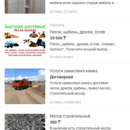
мебели если надоело старая мебель и
некуда, некому заняться то мы
Астана, 23 июля
работаем 24/7 имеется свая газель все
инструменты быстро окуратно...
Реклама
Песок, щебень, дресва, отсев
35 000 ₸
Песок , щебень , дресва, отсев , сникерс,
балласт . Получите лучший выбор
сыпучих материалов для вашего
Астана, вчера
проекта с нашей помощью! Мы
предлагаем высококачественный
песок, щебень и отсев, который...
Услуги самасовал камаз
Договорная
Услуги самасовал камаз, доставка
песок, дресва, щебень , вывоз мусор ,
строительный мусор,
Астана, позавчера
Мусор строительный
300 ₸
В наличии есть строительный мусор