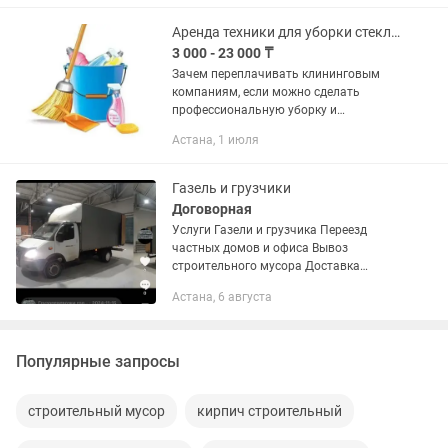
Аренда техники для уборки стеклоочиститель
3 000 - 23 000 ₸
Зачем переплачивать клининговым
компаниям, если можно сделать
профессиональную уборку и
дезинфекцию самостоятельно и в разы
Астана, 1 июля
дешевле? Сдаю в аренду надежное
оборудование для идеальной чистоты
вашего...
Газель и грузчики
Договорная
Услуги Газели и грузчика Переезд
частных домов и офиса Вывоз
строительного мусора Доставка
строительных материалов и прочее
Астана, 6 августа
Сборка и разборка мебели Демонтаж
Выезд межгород Цена договорная
Звоните...
Популярные запросы
строительный мусор
кирпич строительный