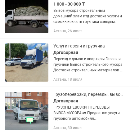
1 000 - 30 000 ₸
Вывоз мусора строительный
домашний хлам итд доставка услуги и
самовывоз есть грузчики заведем
любой на Паркинг цена договорная до
Астана, 26 июля
5тонн до 250мешок
Услуги газели и грузчика
Договорная
Переезд с домов и квартиры Газели и
грузчики Вывоз строительного мусора
Доставка строительных материалов и
прочее Сборка и разборка мебели
Астана, 18 июля
Демонтаж Выезд межгород Цена
договорная Звоните или пишите...
Грузоперевозки, переезды, вывоз мусора
Договорная
ГРУЗОПЕРЕВОЗКИ | ПЕРЕЕЗДЫ |
ВЫВОЗ МУСОРА 🚛 Предлагаю услуги
грузового автомобиля
(грузоподъемность до 3 тонн).
Астана, 30 июля
Выполняю: ✔ Квартирные и офисные
переезды. ✔ Перевозку мебели,