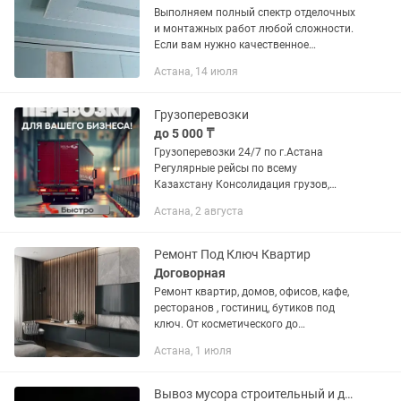
Выполняем полный спектр отделочных
и монтажных работ любой сложности.
Если вам нужно качественное
исполнение с соблюдением технологий
Астана, 14 июля
и сроков — это к нам! Что мы
предлагаем: 1. Профессиональный...
Грузоперевозки
до 5 000 ₸
Грузоперевозки 24/7 по г.Астана
Регулярные рейсы по всему
Казахстану Консолидация грузов,
догрузов и попутный груз по всем
Астана, 2 августа
регионам Казахстана В штате более 50
машин по городу и межгород более
200...
Ремонт Под Ключ Квартир
Договорная
Ремонт квартир, домов, офисов, кафе,
ресторанов , гостиниц, бутиков под
ключ. От косметического до
капитального ремонта , ремонт
Астана, 1 июля
черновой квартиры, дизайнерский
ремонт, эксклюзивный ремонт ,...
Вывоз мусора строительный и домашний хлам любой сложности звоните пишите