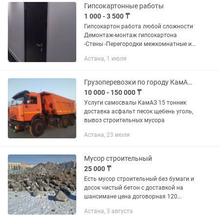
бытовой техники и...
Гипсокартонные работы
1 000 - 3 500 ₸
Гипсокартон работа любой сложности
Демонтаж-монтаж гипсокартона
-Стены -Перегородки межкомнатные и
тд -Потолки любой сложности
Астана, 1 июля
-Шумоизоляция -Ниши -Арки
Оказываем помощь при выборе
строительных...
Грузоперевозки по городу КамАЗ самосвалы доставка сыпучих материалов песок
10 000 - 150 000 ₸
Услуги самосвалы КамАЗ 15 тонник
доставка асфальт песок щебень уголь,
вывоз строительных мусора
Астана, 23 июля
Мусор строительный
25 000 ₸
Есть мусор строительный без бумаги и
досок чистый бетон с доставкой на
шансимане цена договорная 120
рейсов цена договорная.
Астана, 3 августа