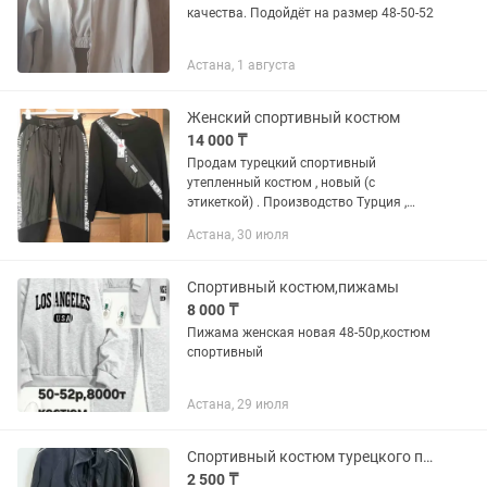
качества. Подойдёт на размер 48-50-52
Астана, 1 августа
Женский спортивный костюм
14 000 ₸
Продам турецкий спортивный
утепленный костюм , новый (с
этикеткой) . Производство Турция ,
фирма Vangeliza. Размер 38 (подойдет
Астана, 30 июля
на 42-44) . Состав: 65% хлопок, 35%
полиэстер. На штанах по бокам и...
Спортивный костюм,пижамы
8 000 ₸
Пижама женская новая 48-50р,костюм
спортивный
Астана, 29 июля
Спортивный костюм турецкого производства
2 500 ₸