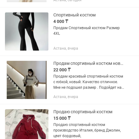
Астана, сегодня
Соttоn Размер: М (46-48 разм) Мне рост
не подходит, длинный
БАҒАСЫ:40.000тг✔️Скидка баға🔥
Спортивный костюм
4 000 ₸
Продам Спортивный костюм Размер
4XL
Астана, вчера
Продам спортивный костюм новый
22 000 ₸
Продам красивый спортивный костюм
с юбкой, новый. Качество отличное.
Мне не подошел размер . Подойдет на
44-46.
Астана, вчера
Продаю спортивный костюм
15 000 ₸
Продаю спортивный костюм
производство Италия, бренд Джолин,
цвет бордовый,