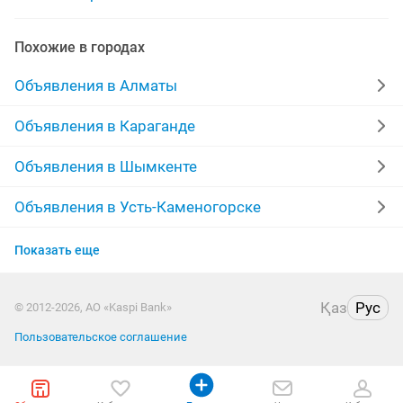
спортивный тренер
спортивный рюкзак
Похожие в городах
диск спортивный
спортивный костюмы бу
Объявления в Алматы
женский спортивный
спортивный зал
Объявления в Караганде
спортивный топ
спортивный покрытие
Объявления в Шымкенте
Объявления в Усть-Каменогорске
Объявления в Актобе
Показать еще
Объявления в Таразе
Қаз
Рус
© 2012-2026, АО «Kaspi Bank»
Объявления в Павлодаре
Пользовательское соглашение
Объявления в Семее