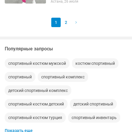
Астана, 26 июля
сегментов). Основные цвета — черный,
белый и ярко-фиолетовый (акценты на
плечах...
1
2
Популярные запросы
спортивный костюм мужской
костюм спортивный
спортивный
спортивный комплекс
детский спортивный комплекс
спортивный костюм детский
детский спортивный
спортивный костюм турция
спортивный инвентарь
Показать еще
мужской спортивный
спортивный костюм двойка