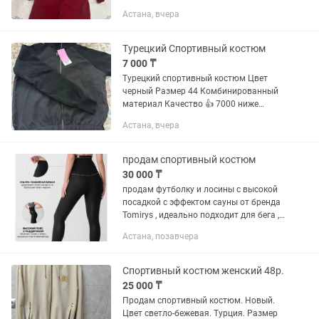
Астана, вчера
Турецкий Спортивный костюм
7 000 ₸
Турецкий спортивный костюм Цвет
черный Размер 44 Комбинированный
материал Качество 👍 7000 ниже
себестоимости последний размер
Астана, вчера
продам спортивный костюм
30 000 ₸
продам футболку и лосины с высокой
посадкой с эффектом сауны от бренда
Tomirys , идеально подходит для бега ,
для ходьбы и тренировок, для тех кто
Астана, позавчера
хочет эффективно сбросить вес. все в
идеальном...
Спортивный костюм женский 48р.
25 000 ₸
Продам спортивный костюм. Новый.
Цвет светло-бежевая. Турция. Размер