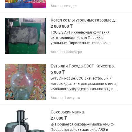
подойдет для детских и взрослых
Астана, сегодня
подарков 🎅✨ Подходит для конфет,
сладостей, соков, небольших...
Котёл котлы угольные газовые дизельные и электрические
2 000 000 ₸
ТОО E.S.A.-1 инженерная компания
изготавливает котлы Паровые
угольные. Пиролизные . газовые.
дизельные. электрические от 100 кг
Астана, позавчера
пара/ час до 5000 пара/ час . Наши
угольные парогенераторы
экономичные...
Бутылки,Посуда,СССР, Качество.
5 000 ₸
Бутыли новые, СССР, качество, 5 и 7
литров,идеальны для домашнего вина,
яблочного уксуса,соков,компотов, да и
мало ли для чего их можно
Астана, 1 августа
использовать! 5л- 5000тнг; 7л- 7000тнг.
А также Посуда времен...
Соковыжималка
27 000 ₸
🍎 Продается соковыжималка ARG 🍊
Продается соковыжималка ARG в