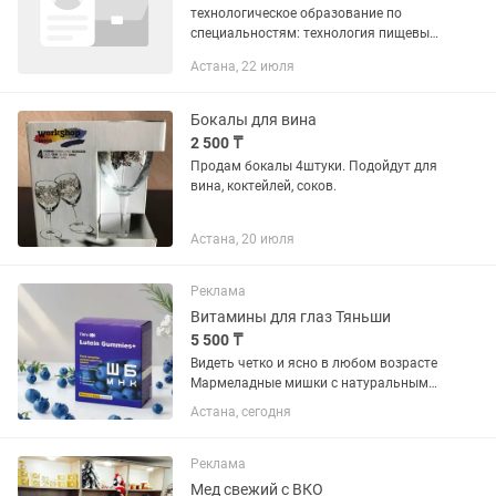
технологическое образование по
специальностям: технология пищевых
производств, технология молока и
Астана, 22 июля
молочных продуктов, пищевая
инженерия, инженер-технолог,
управление...
Бокалы для вина
2 500 ₸
Продам бокалы 4штуки. Подойдут для
вина, коктейлей, соков.
Астана, 20 июля
Реклама
Витамины для глаз Тяньши
5 500 ₸
Видеть четко и ясно в любом возрасте
Мармеладные мишки с натуральными
антиоксидантами и черничным соком
Астана, сегодня
для снижения утомляемости глаз и
защиты от излучения экранов
компьютеров и...
Реклама
Мед свежий с ВКО