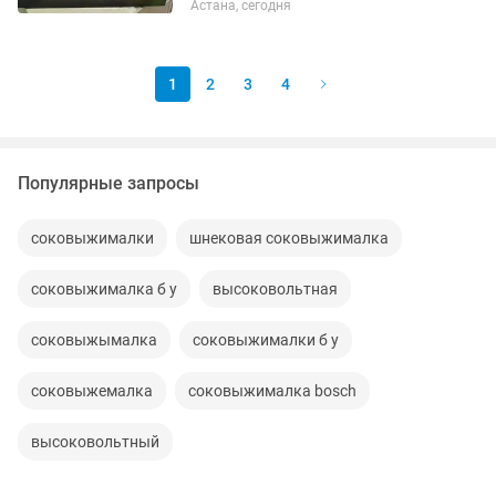
Астана, сегодня
1
2
3
4
Популярные запросы
соковыжималки
шнековая соковыжималка
соковыжималка б у
высоковольтная
соковыжымалка
соковыжималки б у
соковыжемалка
соковыжималка bosch
высоковольтный