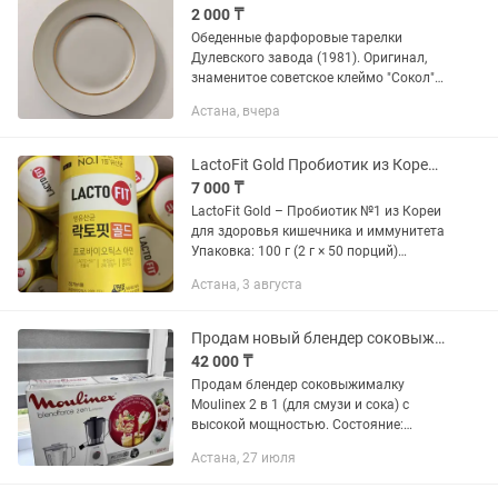
2 000 ₸
Обеденные фарфоровые тарелки
Дулевского завода (1981). Оригинал,
знаменитое советское клеймо "Сокол"
В хорошем состоянии. В комплекте - 6
Астана, вчера
шт. Тарелки чистые, без сколов.
Отличный качественный фарфор...
LactoFit Gold Пробиотик из Кореи для здоровья кишечника и иммунитета
7 000 ₸
LactoFit Gold – Пробиотик №1 из Кореи
для здоровья кишечника и иммунитета
Упаковка: 100 г (2 г × 50 порций)
Подходит для взрослых и детей Вкус:
Астана, 3 августа
нейтральный, удобен в применении
(можно без...
Продам новый блендер соковыжималку Moulinex 2 в 1 (для сока и смузи)
42 000 ₸
Продам блендер соковыжималку
Moulinex 2 в 1 (для смузи и сока) с
высокой мощностью. Состояние:
новый в упаковке. Стационарный
Астана, 27 июля
блендер. Мощность 600W. 2 скорости.
Турборежим, импульсный, колка...