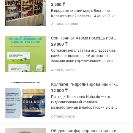
3 500 ₸
В продаже свежий мед, с Восточно
Казахстанской области . Акация (1 кг -
4900тг) Подсолнечный (1кг- 3500тг)
Астана, сегодня
Гречишный (1кг- 3500тг) Разнотравье
(1кг- 3500тг) Медомиксы с соком
облепихи (1кг...
Сок Нони от Атоми помощь при онкологии
29 000 ₸
Согласно результатам исследований,
наиболее выраженный эффект от
лечения нони (эффективность 80% и
выше) возникает: при аллергических
Астана, вчера
заболеваниях, болях различной
этиологии и локализации, диабете...
Коллаген гидролизированный 1-2-3 типа Nutraxin 300 гр
12 000 ₸
Пептиды Коллагена Nutraxin — это
гидролизованный коллаген
разработанный в лаборатории Biota.
Коллаген растворимый трех типов, 1-2
Астана, вчера
и 3 типа в порошке с добавлением
витамина С и гиалуроновой кислоты...
Обеденные фарфоровые тарелки