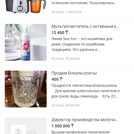
отличном состоянии. Пользовались
всего один раз, поэтому техника
Астана, 1 августа
практически как новая. Работает без
нареканий, полностью исправна. ✅...
Мультиочиститель с активным кислородом Soo-Yun набор 10шт
12 400 ₸
Линия Soo-Yun – это косметика для
дома, созданная по корейским
традициям. Это удобные и
мультиэффективные средства для
Астана, 28 июля
простой, быстрой и приятной уборки.
Комплексные формулы разработаны
на основе...
Продам бокалы-роксы
400 ₸
Продаются элегантные бокалы-роксы
⠀ Для крепких алкогольных напитков и
для соков, воды, лимонада ⠀ Есть 22
штуки Плотное качественное стекло
Астана, 24 июля
Отличное состояние ⠀
Директор производства молочной, соковой продукции
1 000 000 ₸
Высшее профильное техническое/