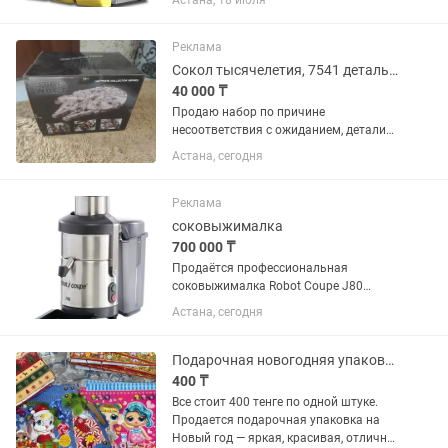
Астана, 18 июля
Реклама
Сокол тысячелетия, 7541 деталь, не лего.
40 000 ₸
Продаю набор по причине
несоответствия с ожиданием, детали
здесь меньше, чем в обычных наборах.
Астана, сегодня
Не распакован полностью, детали в
пронуменюрованных пакетах. Коробка
потрепанная из-за доставки.
Реклама
соковыжималка
700 000 ₸
Продаётся профессиональная
соковыжималка Robot Coupe J80
(56000B) Профессиональная
Астана, сегодня
высокопроизводительная
соковыжималка премиум-класса,
идеально подходит для кафе,
Подарочная новогодняя упаковка для детей и взрослых
ресторанов, баров, фитнес-центров...
400 ₸
Все стоит 400 тенге по одной штуке.
Продается подарочная упаковка на
Новый год — яркая, красивая, отлично