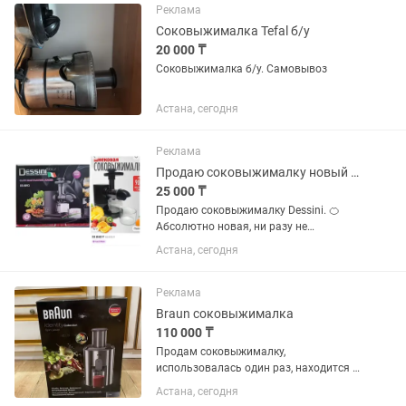
Реклама
Соковыжималка Tefal б/у
20 000 ₸
Соковыжималка б/у. Самовывоз
Астана, сегодня
Реклама
Продаю соковыжималку новый DESSINI
25 000 ₸
Продаю соковыжималку Dessini. 🍊
Абсолютно новая, ни разу не
использовалась. Подарили на
Астана, сегодня
новоселье, но дома соковыжималкой
не пользуемся, поэтому решила
продать. Цена 25к По всем вопросам
Реклама
пишите
Braun соковыжималка
110 000 ₸
Продам соковыжималку,
использовалась один раз, находится г
Астана. ул Кунаева 14/2.Цена в Каспий
Астана, сегодня
магазине 144 000тг.