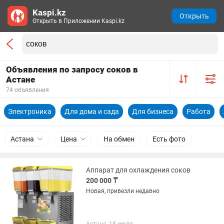
Kaspi.kz
Открыть
Открыть в Приложении Kaspi.kz
Объявления по запросу соков в
Астане
74 объявления
Электроника
Для дома и сада
Для бизнеса
Работа
Астана
Цена
На обмен
Есть фото
Аппарат для охлаждения соков
200 000 ₸
Новая, привезли недавно