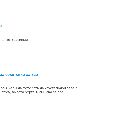
ие
яжелые, красивые
а советские за все
 вазе 2
небольших скола, общий диаметр вазы 22см, высота борта 10см цена за все