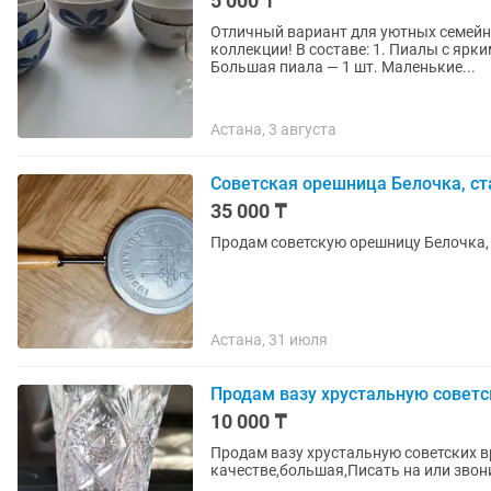
5 000 ₸
Отличный вариант для уютных семейны
коллекции! В составе: 1. Пиалы с ярк
Большая пиала — 1 шт. Маленькие...
Астана, 3 августа
Советская орешница Белочка, ст
35 000 ₸
Продам советскую орешницу Белочка, 
Астана, 31 июля
Продам вазу хрустальную советс
10 000 ₸
Продам вазу хрустальную советских в
качестве,большая,Писать на или звон