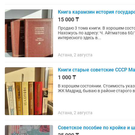
Книга карамзин история государ
15 000 ₸
Продаю 3 тома книги. В хорошем сост
Нахожусь по адресу: Ч. Айтматова 60
интересного здесь в...
Астана, 2 августа
Книги старые советские СССР М
1 000 ₸
В хорошем состоянии. Стоимость указа
ЖК Мадрид, бываю в районе старого в
Астана, 2 августа
Советское пособие по кройке и 