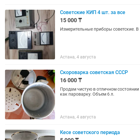
Советские КИП 4 шт. за все
15 000 ₸
Измерительные приборы советские. В н
Астана, 4 августа
Скороварка советская СССР
16 000 ₸
Продам чистую в отличном состоянии
как пароварку. Объем 6 л.
Астана, 4 августа
Кесе советского периода