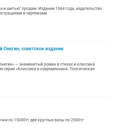
е и шитью" продам. Издание 1964 года, издательство
люстрациями и чертежами
й Онегин, советское издание
Онегин» — знаменитый роман в стихах и классика
Продам хрустальные: две парные лодочки по 15000тг две круглые вазы по 2500тг