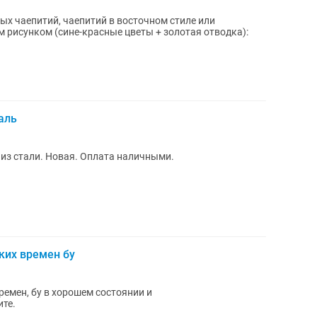
х чаепитий, чаепитий в восточном стиле или
им рисунком (сине-красные цветы + золотая отводка):
аль
из стали. Новая. Оплата наличными.
ких времен бу
ремен, бу в хорошем состоянии и
ите.