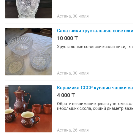
Астана, 30 июля
Салатники хрустальные советск
10 000 ₸
Хрустальные советские салатники, т
Астана, 30 июля
Керамика СССР кувшин чашки ваз
4 000 ₸
Обратите внимание цена с учетом сколов: Сколы на фото есть на хрустальной
Астана, 26 июля