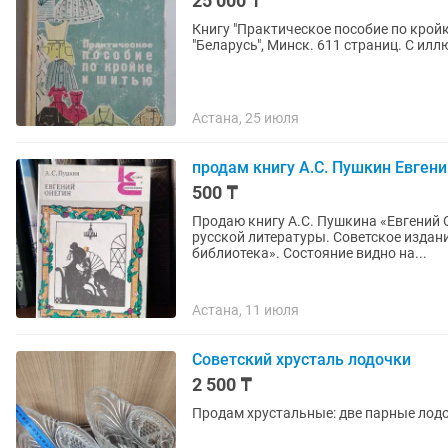
25 000 ₸
Книгу "Практическое пособие по кройк
"Беларусь", Минск. 611 страниц. С ил
Астана, 25 июля
продам книгу А.С. Пушкин Евгени
500 ₸
Продаю книгу А.С. Пушкина «Евгений 
русской литературы. Советское издание серии «Классики и современники. Поэтическая
библиотека». Состояние видно на...
Астана, 11 июля
Советский хрусталь лодочки
2 500 ₸