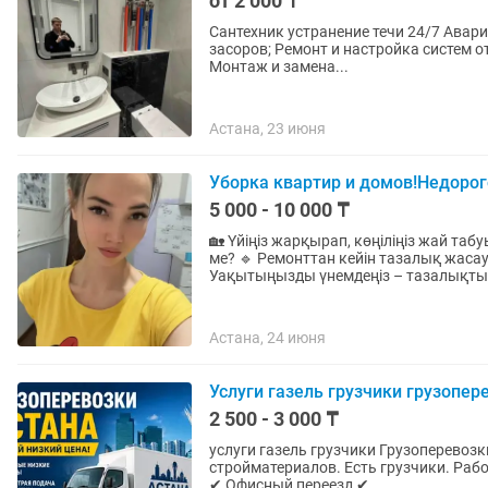
от 2 000 ₸
Сантехник устранение течи 24/7 Авар
засоров; Ремонт и настройка систем о
Монтаж и замена...
Астана, 23 июня
Уборка квартир и домов!Недорог
5 000 - 10 000 ₸
🏡 Үйіңіз жарқырап, көңіліңіз жай таб
ме? 🔹 Ремонттан кейін тазалық жаса
Уақытыңызды үнемдеңіз – тазалықты.
Астана, 24 июня
Услуги газель грузчики грузопер
2 500 - 3 000 ₸
услуги газель грузчики Грузоперевозки Астана Переезды, доставка м
стройматериалов. Есть грузчики. Работаем аккура
✔ Офисный переезд ✔...