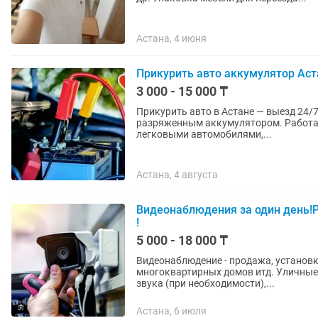
Астана, 4 июня
Прикурить авто аккумулятор Аст
3 000 - 15 000 ₸
Прикурить авто в Астане — выезд 24/7 Быстро приедем и безопасно запустим автомобиль
разряженным аккумулятором. Работае
легковыми автомобилями,...
Астана, 4 августа
Видеонаблюдения за один день!
!
5 000 - 18 000 ₸
Видеонаблюдение - продажа, установк
многоквартирных домов итд. Уличные 
звука (при необходимости),...
Астана, 6 июля