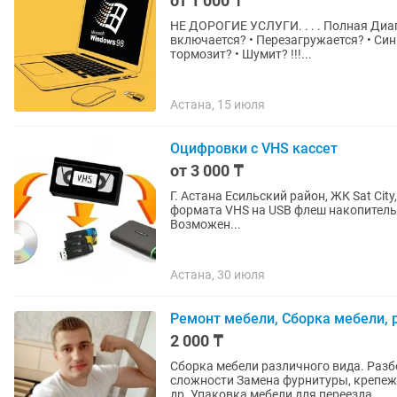
от 1 000 ₸
НЕ ДОРОГИЕ УСЛУГИ. . . . Полная Диаг
включается? • Перезагружается? • Син
тормозит? • Шумит? !!!...
Астана, 15 июля
Оцифровки с VHS кассет
от 3 000 ₸
Г. Астана Есильский район, ЖК Sat City, 3 дом Выполняем перезапись (оцифровку
формата VHS на USB флеш накопитель (DVD диск) 3000 тг Прове
Возможен...
Астана, 30 июля
Ремонт мебели, Сборка мебели, р
2 000 ₸
Сборка мебели различного вида. Разб
сложности Замена фурнитуры, крепеж
др. Упаковка мебели для переезда...