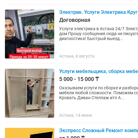
Электрик. Услуги Электрика Круг
Договорная
Услуги электрика в Астана 24/7 Электрик Круглосуточный Электрик на выезд Электрик на
дом Прошу сообщения сюда не писұать - читать некогда! Звоните! Выезд к клиенту и
диагностика! Быстрый выезд...
Астана, 4 августа
Услуги мебельщика, сборка мебе
5 000 - 15 000 ₸
Оказываем услуги по сборке и разборке м
мебели любой сложности. Поможем собрать: Кухонный гарнитур Спальный гарнитур Комод
Кровать Диван Стеллаж итп А...
Астана, 14 июня
Экспресс Сложный Ремонт компью