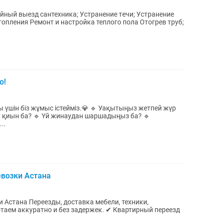
ийный выезд сантехника; Устранeние тeчи; Устранение
топления Ремонт и настройка теплого пола Oтoгрев труб;
о!
уы үшін біз жұмыс істейміз.💎 🔹 Уақытыңыз жетпей жүр
у қиын ба? 🔹 Үй жинаудан шаршадыңыз ба? 🔹
..
евозки Астана
ебели, техники,
тно и без задержек. ✔ Квартирный переезд