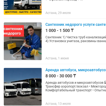
Астана, 29 июля
Сантехник недорого услуги санте
1 000 - 1 500 ₸
Сантехник 1) Чистка труб канализаций 2) Пайка перепайка труб 3) Замена смесителя и рем
Астана, 1 июня
Аренда автобуса, микроавтобусо
8 000 - 30 000 ₸
Аренда автобусов и микроавтобусов 🚍 От 7 мест до 53 мест • Развозка сотруднико
Трансфер аэропорт/вокзал • Межгород 
Комфортабельный транспорт • Опытны
Астана, 13 июля