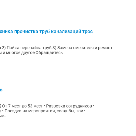
хника прочистка труб канализаций трос
онт
4) Установка унитаза, раковины ванны и многое другое Обращайтесь
в
в •
• Поездки на мероприятия, свадьбы, тои •
е...