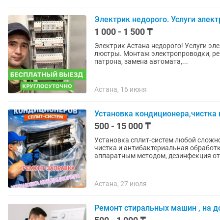
Электрик недорого. Услуги элек
1 000 - 1 500 ₸
Электрик Астана недорого! Услуги эл
люстры. Монтаж электропроводки, ремонт электрики, срочный выезд, установка бра,
патрона, замена автомата,...
Астана, 16 июня
Установка кондиционера,чистка
500 - 15 000 ₸
Установка сплит-систем любой сложно
чистка и антибактериальная обработ
аппаратным методом, дезинфекция от.
Астана, 27 июля
Ремонт стиральных машин , на д