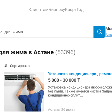
Клиентам
Бизнесу
Kaspi Гид
Мой
Аст
 для жима в Астане
(53396)
Сортировка
Установка кондиционера , ремон
5 000 - 30 000 ₸
Установка кондиционера любой слож
без пыли. Также имеется чистка Заправка Обслуживание Предварительный осмотр Звонки и
кондиционер сплит...
Астана, 26 июня