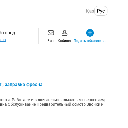
Қаз
Рус
 город:
ана
Чат
Кабинет
Подать объявление
т , заправка фреона
ности. Работаем исключительно алмазным сверлением,