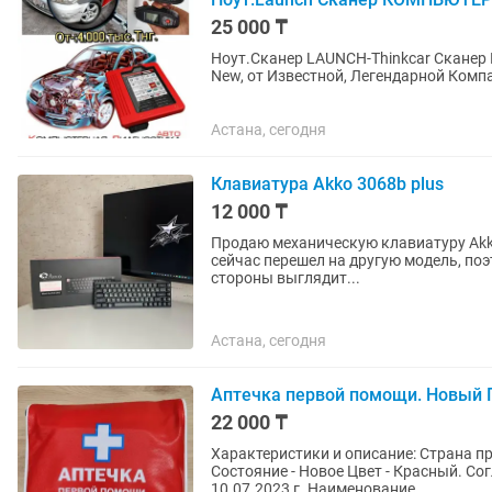
25 000 ₸
Ноут.Сканер LAUNCH-Thinkcar Сканер
New, от Известной, Легендарной Комп
Модели Авто. Машин Включая...
Астана, сегодня
Клавиатура Akko 3068b plus
12 000 ₸
Продаю механическую клавиатуру Akko
сейчас перешел на другую модель, поэ
стороны выглядит...
Астана, сегодня
Аптечка первой помощи. Новый 
22 000 ₸
Характеристики и описание: Страна производитель - Казахстан Тип - Универсальные
Состояние - Новое Цвет - Красный. Согласно приказа Министра здравоохранения РК 125 от
10.07.2023 г. Наименование...