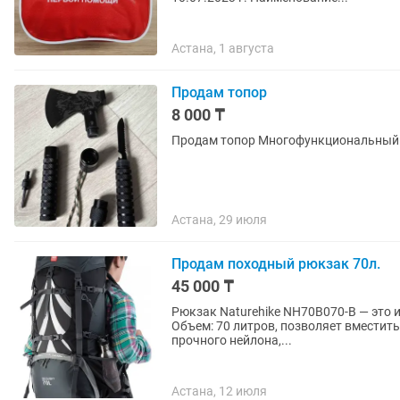
Астана, 1 августа
Продам топор
8 000 ₸
Астана, 29 июля
Продам походный рюкзак 70л.
45 000 ₸
Рюкзак Naturehike NH70B070-B — это 
Объем: 70 литров, позволяет вместит
прочного нейлона,...
Астана, 12 июля