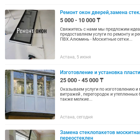
Ремонт окон дверей,замена стек
5 000 - 10 000 ₸
Свяжитесь с нами мы предложим идеа
предоставляем услуги по ремонту и реставрации око
ПВХ.Алюминь - Москитные сетки...
Астана, 5 июня
Изготовление и установка пласти
25 000 - 45 000 ₸
Оказываем услуги по изготовлению и 
витражей , перегородок и утепленных 
также мелкие...
Астана, сегодня
Замена стеклопакетов москитная
переостеклен