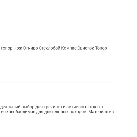
Продам топор Многофункциональный топор Нож Огниво Стеклобой Компас Свисток Топор
идеальный выбор для трекинга и активного отдыха.
ь все необходимое для длительных походов. Материал из