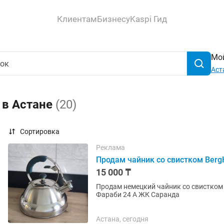
Клиентам
Бизнесу
Kaspi Гид
Мой
Аст
 в Астане
(20)
Сортировка
Реклама
Продам чайник со свистком Berg
15 000 ₸
Продам немецкий чайник со свистком BergHoff Не электрический Разумный т
Фараби 24 А ЖК Саранда
Астана, сегодня