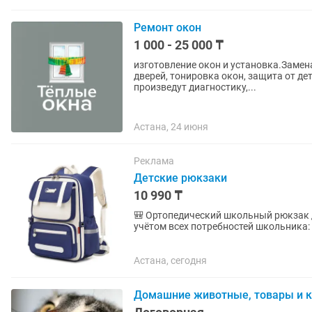
Ремонт окон
1 000 - 25 000 ₸
изготовление окон и установка.Замена стекла 
дверей, тонировка окон, защита от д
произведут диагностику,...
Астана, 24 июня
Реклама
Детские рюкзаки
10 990 ₸
🎒 Ортопедический школьный рюкзак для 
учётом всех потребностей школьника: Ортопедическая спинка и регулируемая нагрудная
застёжка со сигнальным...
Астана, сегодня
Домашние животные, товары и 