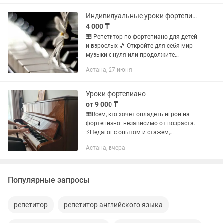
на фортепиано: - подготовка к...
Индивидуальные уроки фортепиано легко, с душой и результатом!
4 000 ₸
🎹 Репетитор по фортепиано для детей
и взрослых 🎵 Откройте для себя мир
музыки с нуля или продолжите
обучение с удовольствием! Предлагаю
Астана, 27 июня
увлекательные занятия по
фортепиано: — Индивидуальный
подход...
Уроки фортепиано
от 9 000 ₸
🎹Всем, кто хочет овладеть игрой на
фортепиано: независимо от возраста.
⚡️Педагог с опытом и стажем,
индивидуальный подход к каждому
Астана, вчера
ученику. ⚡️Репетиторство и
консультации для учеников
муз.школ....
Популярные запросы
репетитор
репетитор английского языка