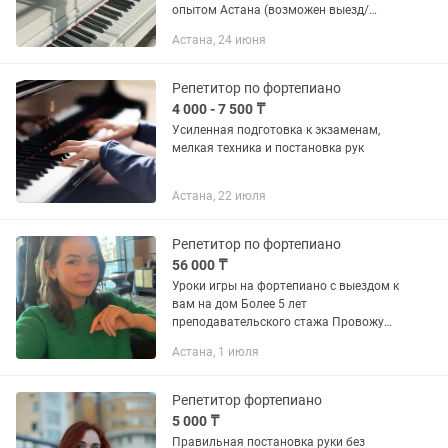
опытом Астана (возможен выезд/
онлайн/ оффлайн) Хочешь научиться
Астана, 24 июня
красиво играть на пианино?
Записывайся на индивидуальные
уроки —...
Репетитор по фортепиано
4 000 - 7 500 ₸
Усиленная подготовка к экзаменам,
мелкая техника и постановка рук
Астана, 22 июля
Репетитор по фортепиано
56 000 ₸
Уроки игры на фортепиано с выездом к
вам на дом Более 5 лет
преподавательского стажа Провожу
занятия с детьми и взрослыми,
Астана, 1 июля
работаю как с продолжающим, так и с
начальным уровнем подготовки. На...
Репетитор фортепиано
5 000 ₸
Правильная постановка руки без