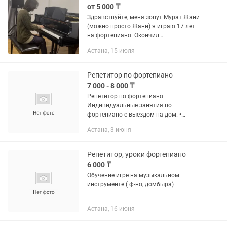
от 5 000 ₸
Здравствуйте, меня зовут Мурат Жани
(можно просто Жани) я играю 17 лет
на фортепиано. Окончил
специализированную музыкальную
Астана, 15 июля
школу и колледж КазНУИ, сейчас
обучаюсь в «Шабыт». Услуги: •
фортепиано...
Репетитор по фортепиано
7 000 - 8 000 ₸
Репетитор по фортепиано
Индивидуальные занятия по
фортепиано с выездом на дом. •
Стоимость занятия — 7000 тг/час •
Астана, 3 июня
Стаж преподавания — 32 года • Высшее
музыкальное образование • Окончила
Казахскую...
Репетитор, уроки фортепиано
6 000 ₸
Обучение игре на музыкальном
инструменте ( ф-но, домбыра)
Астана, 16 июня