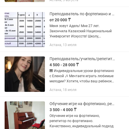
Астана, 5 августа
конкурсов, а также педагог с любовью
к своему делу. Провожу...
Преподаватель по фортепиано и по скрипке! И репетитор по сольфеджио
от 20 000 ₸
Меня зовут Адель! Мне 27 лет.
Закончила Казахский Национальный
Университет Искусств! Школу,
колледж,универ! Работаю в Казахском
Астана, 13 июля
Государственном Симфоническом
оркестре. Преподаю по фортепиано и
по...
Преподаватель/учитель/репетитор по фортепиано/пианино
4 500 - 28 000 ₸
🎹 Индивидуальные уроки фортепиано
с Еленой 🎶 Мечтаете играть любимые
мелодии? Хотите, чтобы ваш ребенок
развивал музыкальный слух и вкус с
Астана, 18 июля
раннего возраста? Преподаватель
фортепиано Елена-с любовью к...
Обучение игре на фортепиано, репетитор
3 500 - 4 000 ₸
Обучение игре на фортепиано,
репетитор по фортепиано.
Качественно, индивидуальный подход