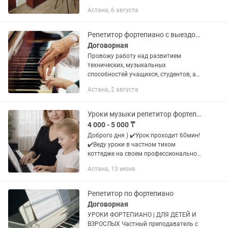
Астана, 6 августа
Репетитор фортепиано с выездом и на дому, уроки, концертмейстер
Договорная
Провожу работу над развитием
технических, музыкальных
способностей учащихся, студентов, а
также детей и взрослых любого
Астана, 2 августа
возраста: начинающих,
продолжающих и просто для себя.
Помогаю в разборе и...
Уроки музыки репетитор фортепиано музицирование коррекционный муз терапевт
4 000 - 5 000 ₸
Доброго дня ) ✔️Урок проходит 60мин!
✔️Веду уроки в частном тихом
коттедже на своем профессиональном
акустическом инструменте, что очень
Астана, 13 июня
важно для обучения.
✔️кофемашина,чай ✔️Имею
музыкальное...
Репетитор по фортепиано
Договорная
УРОКИ ФОРТЕПИАНО | ДЛЯ ДЕТЕЙ И
ВЗРОСЛЫХ Частный преподаватель с