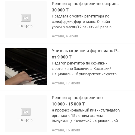
Репетитор по фортепиано, скрипке, сольфеджио
30 000 ₸
Предлагаю услуги репетитора по
сольфеджио,фортепиано. Онлайн
уроки в месяц(12 занятии,3 раза в
неделю)- 20.000 8 занятии,2 раза в
Астана, 4 июня
неделю- 14.000(в месяц) Выезд на
дом(оффлайн уроки)- 12 занятии,3...
Учитель скрипки и фортепиано Репетитор по фортепиано и скрипке
от 9 000 ₸
Педагог, репетитор по скрипке и
фортепиано Закончила Казахский
Национальный университет искусств.
Опыт работы с детьми и взрослыми 7
Астана, 17 июля
лет. Во время занятий изучаем нотную
грамоту, сольфеджио. Возраст...
Репетитор по фортепиано
10 000 - 15 000 ₸
Я профессиональный пианист/педагог/
органист с 15-летним стажем.
Выпускница Казахской национальной
консерватории им.Құрманғазы.
Астана, 16 июля
Обучаю исполнительскому мастерству