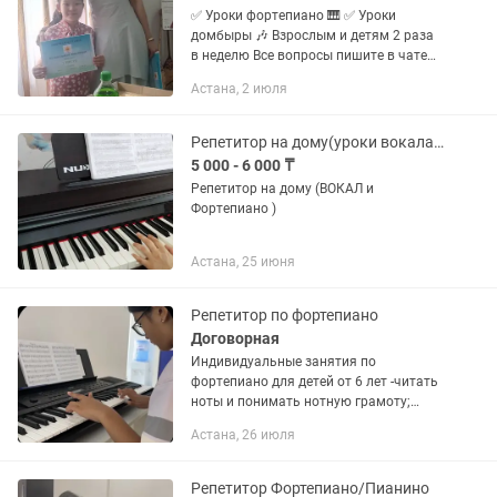
✅ Уроки фортепиано 🎹 ✅ Уроки
домбыры 🎶 Взрослым и детям 2 раза
в неделю Все вопросы пишите в чате
Каспий
Астана, 2 июля
Репетитор на дому(уроки вокала фортепиано )
5 000 - 6 000 ₸
Репетитор на дому (ВОКАЛ и
Фортепиано )
Астана, 25 июня
Репетитор по фортепиано
Договорная
Индивидуальные занятия по
фортепиано для детей от 6 лет -читать
ноты и понимать нотную грамоту;
-играть любимые мелодии Занятия
Астана, 26 июля
проводяться на дому у вас, также в
студии
Репетитор Фортепиано/Пианино