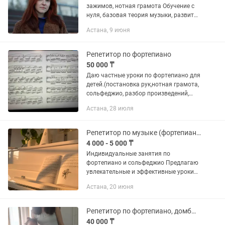
зажимов, нотная грамота Обучение с
нуля, базовая теория музыки, развитие
слуха, сольфеджио Для
Астана, 9 июня
продолжающих — работа над
аппликатурой, техникой,
музыкальностью и...
Репетитор по фортепиано
50 000 ₸
Даю частные уроки по фортепиано для
детей.(постановка рук,нотная грамота,
сольфеджио, разбор произведений,
подготовка к экзамену). Образование,
Астана, 28 июля
опыт. Абонемент 50000 10 уроков
Репетитор по музыке (фортепиано и сольфеджио)
4 000 - 5 000 ₸
Индивидуальные занятия по
фортепиано и сольфеджио Предлагаю
увлекательные и эффективные уроки
игры на фортепиано и сольфеджио для
Астана, 20 июня
начинающих и продолжающих.
Каждое занятие адаптировано под
ваш...
Репетитор по фортепиано, домбыре
40 000 ₸