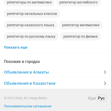
репетиторы по математике
репетитор английского
репетитор начальных классов
репетитор казахского языка
репетитор математике
репетитор по русскому языку
репетитор по физике
Показать еще
репетиторы
репетитор по казахскому языку
требуется репетитор
репетиторство
Похожие в городах
репетитор английский язык
Объявления в Алматы
репетитор русского языка
Объявления в Казахстане
репетитор по английскому языку
Қаз
Рус
© 2012-2026, АО «Kaspi Bank»
репетитор математика
репетитор по алгебре
Пользовательское соглашение