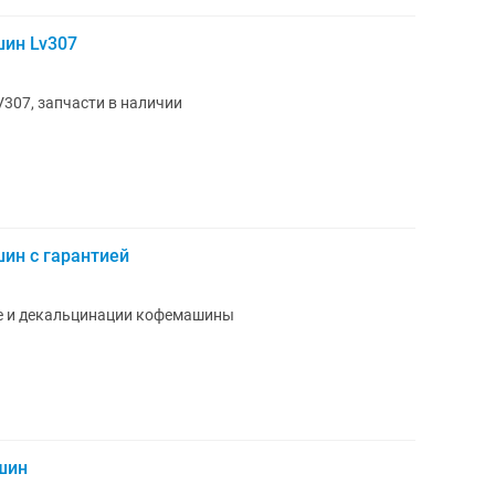
ин Lv307
307, запчасти в наличии
ин с гарантией
ке и декальцинации кофемашины
шин