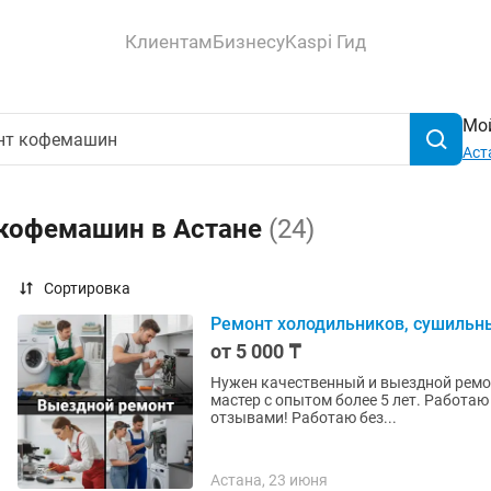
Клиентам
Бизнесу
Kaspi Гид
Мой
Аст
 кофемашин в Астане
(24)
Сортировка
Ремонт холодильников, сушильн
от 5 000 ₸
Нужен качественный и выездной ремонт бытово
мастер с опытом более 5 лет. Работаю
отзывами! Работаю без...
Астана, 23 июня