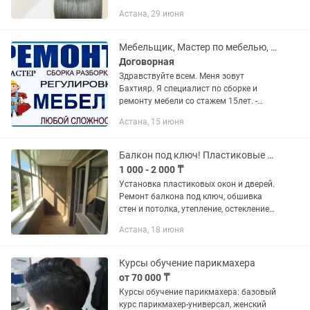
волос до 8 месяцев ! Работаю с
Астана, 29 июня
любыми волосами , мастер со стажем ,
обучаю ! зеркальный блеск ,...
Мебельщик, Мастер по мебелью, сборка мебели, ремонт мебели КАЧЕСТВЕННО 101%
Договорная
Здравствуйте всем. Меня зовут
Бахтияр. Я специалист по сборке и
ремонту мебели со стажем 15лет. -
Рассрочка/Ред/Кредит МОИ
Астана, 15 июня
ОСНОВНЫЕ НАПРАВЛЕНИЯ: - Сборка и
разборка мебели. - Навеска. - Вырезка...
Балкон под ключ! Пластиковые окна и двери.
1 000 - 2 000 ₸
Установка пластиковых окон и дверей.
Ремонт балкона под ключ, обшивка
стен и потолка, утепление, остекление
Выезд специалиста на замер
Астана, 18 июня
бесплатный Гарантия на все работы 1
год - Монтаж окон - Оконные...
Курсы обучение парикмахера
от 70 000 ₸
Курсы обучение парикмахера: базовый
курс парикмахер-универсал, женский