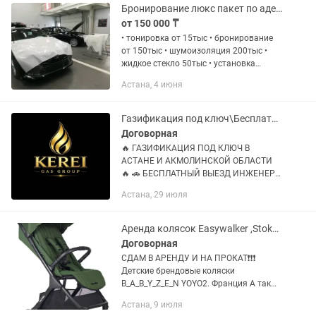
(3...
Бронирование люкс пакет по адекватным ценам
от 150 000 ₸
• тонировка от 15тыс • бронирование
от 150тыс • шумоизоляция 200тыс •
жидкое стекло 50тыс • установка
сигнализации 100тыс Мастера
Астана, 4 июня
высокого класса. С нами ваш
автомобиль в надёжных руках. На
все...
Газификация под ключ\Бесплатный выезд инженера\Рассрочка 0.0.24
Договорная
🔥 ГАЗИФИКАЦИЯ ПОД КЛЮЧ В
АСТАНЕ И АКМОЛИНСКОЙ ОБЛАСТИ
🔥 🚗 БЕСПЛАТНЫЙ ВЫЕЗД ИНЖЕНЕРА
НА ОБЪЕКТ! ТОО Kerei Gas Group —
Астана, 29 июля
надежный партнер в сфере
газификации частных домов,
коттеджей, коммерческих...
Аренда колясок Easywalker ,Stokke Yoyo 3 новая версия
Договорная
СДАМ В АРЕНДУ И НА ПРОКАТ❗❗❗
Детские брендовые коляски
B_A_B_Y_Z_E_N YOYO2. Франция А так
же топовые модели
Астана, 9 июля
E_A_S_Y_W_A_L_K_E_R. Нидерланды