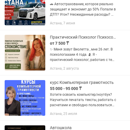
🚗 Автострахование, которое реально
защищает и экономит до 50% Попали в
ДТП? Угон? Неожиданные расходы? 👉
Не рискуйте — оформите страховку уже
Астана, 7 июня
сегодня и платите меньше! --- 🔥
Специальное...
Практический Психолог Психосоматолог Гипноз
от 7 500 ₸
✨ Меня зовут Виолетта , мне 26 лет. В
психологаааии 4 года. 🫂 Я -
практический психолог, работаю с тем,
что мешает чувствовать себя
Астана, 2 августа
спокойно и уверенно. ✨ Со мной
возможно: • снизить тревогу и...
курс Компьютерная грамотность
55 000 - 95 000 ₸
Хотите освоить компьютер/ноутбук?
Научиться печатать тексты, работать с
расчетами и свободно пользоваться
Интернетом? Меня зовут Алена
Астана, 25 июля
Гордеева и я преподаватель - практик.
Вот уже 7 лет обучаю по...
Автошкола