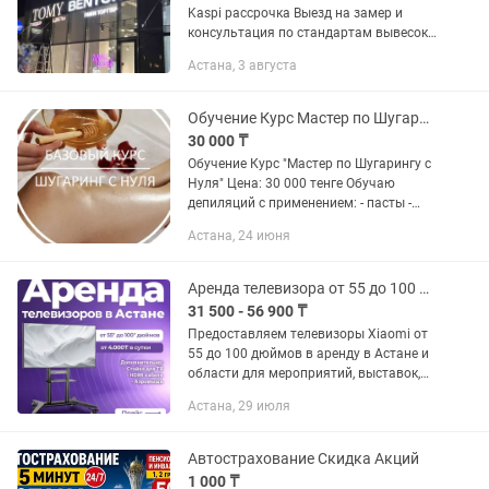
Kaspi рассрочка Выезд на замер и
консультация по стандартам вывесок
г.Астана бесплатно -объемные буквы /
Астана, 3 августа
световые буквы, от 60.000тыс -
световой короб / лайтбокс От...
Обучение Курс Мастер по Шугарингу с Нуля
30 000 ₸
Обучение Курс "Мастер по Шугарингу с
Нуля" Цена: 30 000 тенге Обучаю
депиляций с применением: - пасты -
воска - полимерного воска ( skins)
Астана, 24 июня
Хотите освоить один из самых
популярных методов...
Аренда телевизора от 55 до 100 дюймов на стройке в Астане
31 500 - 56 900 ₸
Предоставляем телевизоры Xiaomi от
55 до 100 дюймов в аренду в Астане и
области для мероприятий, выставок,
выступлений и других краткосрочных
Астана, 29 июля
задач по выгодным условиям. %
Скидка 10% при заказе от...
Автострахование Скидка Акций
1 000 ₸