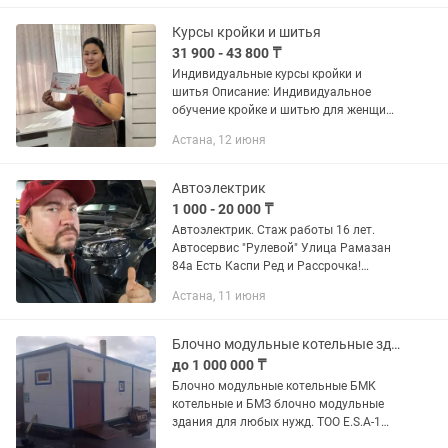
Коляски для города и путешествии, так
как проходят на...
Курсы кройки и шитья
31 900 - 43 800 ₸
Индивидуальные курсы кройки и
шитья Описание: Индивидуальное
обучение кройке и шитью для женщин
и мужчин от 18 до 65 лет. Программа
Астана, 12 июня
подстраивается под ваш уровень — от
полного нуля до уверенного...
Автоэлектрик
1 000 - 20 000 ₸
Автоэлектрик. Стаж работы 16 лет.
Автосервис "Рулевой" Улица Рамазан
84а Есть Каспи Ред и Рассрочка!
Компьютерная диагностика.
Астана, 11 июня
Диагностика и ремонт
электрооборудования автомобиля.
Любые автомобили с...
Блочно модульные котельные здания изготавливаем, собираем
до 1 000 000 ₸
Блочно модульные котельные БМК
котельные и БМЗ блочно модульные
здания для любых нужд. ТОО E.S.A-1
инженерная компания изготавливаем ,