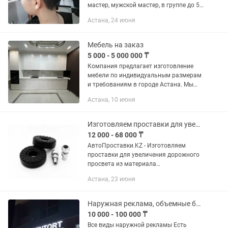
мастер, мужской мастер, в группе до 5
человек, 1 месяц обучения 70 000 тг.
Астана, 24 июня
Оплата наличные, Haluk банк, Каспий
QR, Каспий Red,...
Мебель на заказ
5 000 - 5 000 000 ₸
Компания предлагает изготовление
мебели по индивидуальным размерам
и требованиям в городе Астана. Мы
занимаемся проектированием,
Астана, 10 июня
производством и установкой
мебельных изделий, которые
идеально...
Изготовляем проставки для увеличения дорожного просвета
12 000 - 68 000 ₸
АвтоПроставки.KZ - Изготовляем
проставки для увеличения дорожного
просвета из материала
высокопрочный полиуретан. Отправка
Астана, 23 июня
осуществляется с г. ПЕТРОПАВЛОВСК.
Любым удобным для вас вариантом...
Наружная реклама, объемные буквы, вывески, баннера, монтаж, демонтаж
10 000 - 100 000 ₸
Все виды наружной рекламы Есть