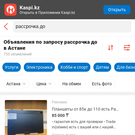
Kaspi.kz
Открыть
Открыть в Приложении Kaspi.kz
Объявления по запросу рассрочка до
в Астане
755 объявлений
Услуги
Электроника
Хобби и спорт
Детям
Для бизн
Астана
Цена
На обмен
Есть фото
Реклама
Планшеты от 85к до 110 есть Рассрочка 0 0 12
85 000 ₸
• гарантия есть для проверки • Trade-
in(обмен) есть с вашей или с нашей
доплатой Наш адрес: Г.Астана Ул