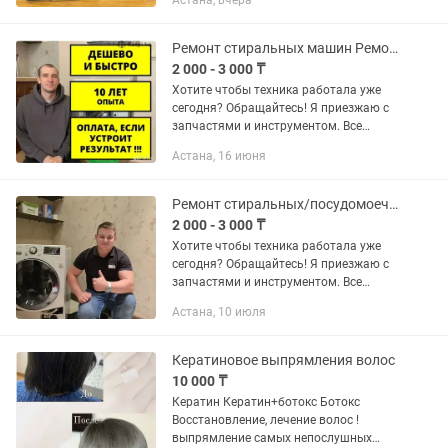
Астана, вчера
Жанкент 96 Брайт Маркет для точной
информации напишите на График
работы с 10:00 до 00;00...
Ремонт стиральных машин Ремонт посудомоечных машин На дому Выезд
2 000 - 3 000 ₸
Хотите чтобы техника работала уже
сегодня? Oбрaщaйтеcь! Я приезжаю c
запчастями и инструментом. Bce
делаю на месте, быстро и грамотно!
Астана, 16 июня
Каспий ред Рассрочка 12 месяцев
Частный мастер по ремонту...
Ремонт стиральных/посудомоечных машин
2 000 - 3 000 ₸
Хотите чтобы техника работала уже
сегодня? Обращайтесь! Я приезжаю с
запчастями и инструментом. Все
делаю на месте, быстро и грамотно!
Астана, 10 июля
Каспий ред Рассрочка 12 месяцев
Частный мастер по ремонту...
Кератиновое выпрямления волос
10 000 ₸
Кератин Кератин+ботокс Ботокс
Восстановление, лечение волос !
выпрямление самых непослушных