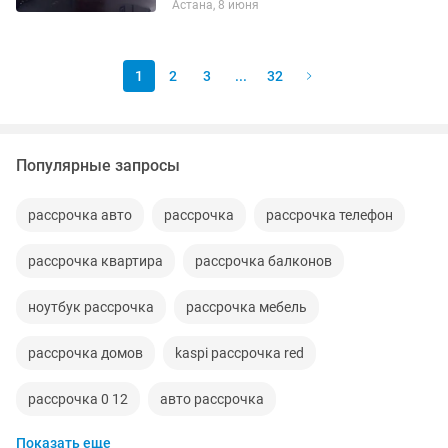
Астана, 8 июня
собираем, проектируем , монтаж ,
ремонт блочно модульные...
1
2
3
...
32
Популярные запросы
рассрочка авто
рассрочка
рассрочка телефон
рассрочка квартира
рассрочка балконов
ноутбук рассрочка
рассрочка мебель
рассрочка домов
kaspi рассрочка red
рассрочка 0 12
авто рассрочка
Показать еще