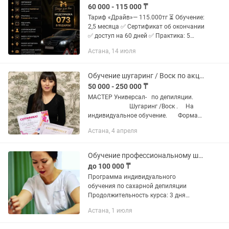
60 000 - 115 000 ₸
Тариф «Драйв»— 115.000тг ⏳ Обучение:
2,5 месяца ✅ Сертификат об окончании
✅ доступ на 60 дней ✅ Практика: 5
вождений по 1 часу ✅ ПДД книга 2026
Астана, 14 июля
года ✅ Сопровождение до сдачи
экзамена ✅ Видео-уроки...
Обучение шугаринг / Воск по акции
50 000 - 250 000 ₸
МАСТЕР Универсал-⠀по депиляции. ⠀
⠀⠀⠀⠀⠀⠀⠀⠀⠀Шугаринг /Воск . ⠀ На
индивидуальное обучение.⠀⠀ Формат
обучения: ⠀ Офлайн / Онлайн / В
Астана, 4 апреля
группе Индивидуально. ⠀ ⠀ Что будем
проходить: ⠀ ⠀ ⠀Шугаринг:⠀ ⠀-...
Обучение профессиональному шугарингу!
до 100 000 ₸
Программа индивидуального
обучения по сахарной депиляции
Продолжительность курса: 3 дня
Общее время: 9 часов Занятия: по 3
Астана, 1 июля
часа в день — 1 час теория — 2 часа
практика ⸻ План обучения 1 день