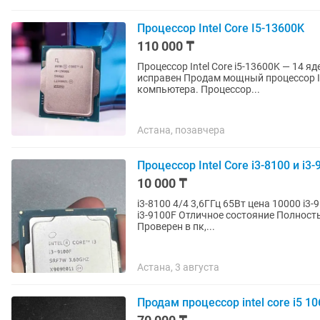
Процессор Intel Core I5-13600K
110 000 ₸
Процессор Intel Core i5-13600K — 14 ядер / 20 потоков
исправен Продам мощный процессор Intel Core i5-13600K для игрового или рабочего
компьютера. Процессор...
Астана, позавчера
Процессор Intel Core i3-8100 и i
10 000 ₸
i3-8100 4/4 3,6ГГц 65Вт цена 10000 i3-9100F 4/4 д
i3-9100F Отличное состояние Полность
Проверен в пк,...
Астана, 3 августа
Продам процессор intel core i5 10