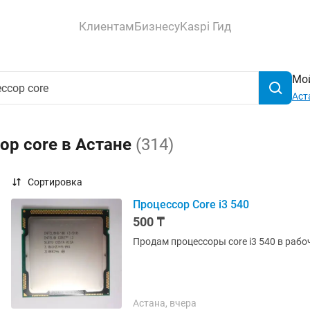
Клиентам
Бизнесу
Kaspi Гид
Мой
Аст
ор core в Астане
(314)
Сортировка
Процессор Core i3 540
500 ₸
Продам процессоры core i3 540 в рабо
Астана, вчера