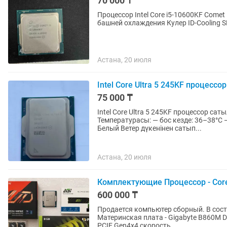
70 000 ₸
Процессор Intel Core i5-10600KF Comet
башней охлаждения Кулер ID-Cooling S
Астана, 20 июля
Intel Core Ultra 5 245KF процессор
75 000 ₸
Intel Core Ultra 5 245KF процессор сатылады. 14 ядролы, жұмыс жағдай
Температурасы: — бос кезде: 36–38°C — жүктемеде 
Белый Ветер дүкенінен сатып...
Астана, 20 июля
Комплектующие Процессор - Core 
600 000 ₸
Продается компьютер сборный. В состав
Материнская плата - Gigabyte B860M D
PCIE Gen4x4 скорость...