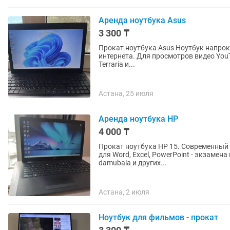
Аренда ноутбука Asus
3 300 ₸
Прокат ноутбука Asus Ноутбук напрокат подходит для работы с Word, Excel. 1С, mytest. Для
интернета. Для просмотров видео YouTu
Terraria и...
Астана, 25 июля
Аренда ноутбука HP
4 000 ₸
Прокат ноутбука HP 15. Современный и быстрый офи
для Word, Excel, PowerPoint - экзамена
damubala и других...
Астана, 2 июля
Ноутбук для фильмов - прокат