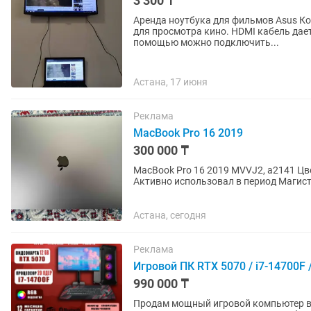
3 300 ₸
Аренда ноутбука для фильмов Asus Компьютер хорошо подойдет как для офисных задач, так и
для просмотра кино. HDMI кабель дается бесплатно на временное пользование. С его
помощью можно подключить...
Астана, 17 июня
Реклама
MacBook Pro 16 2019
300 000 ₸
MacBook Pro 16 2019 MVVJ2, a2141 Цвет серый космос Купил 
Активно использовал в период Магистр
ноутбук домашний, не...
Астана, сегодня
Реклама
Игровой ПК RTX 5070 / i7-14700F
990 000 ₸
Продам мощный игровой компьютер в с