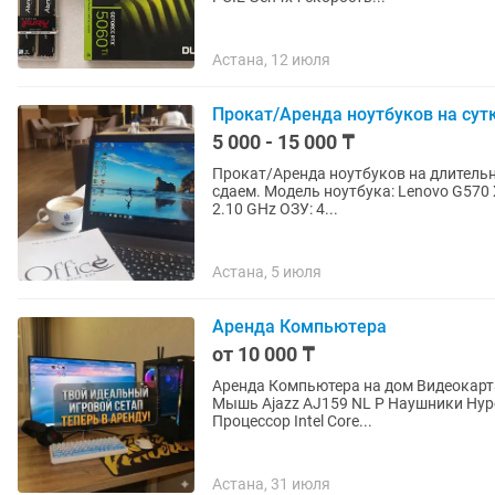
Астана, 12 июля
Прокат/Аренда ноутбуков на сут
5 000 - 15 000 ₸
Прокат/Аренда ноутбуков на длительны
сдаем. Модель ноутбука: Lenovo G570 Характеристики: Процессор: Intel Core i3-2310M CPU @
2.10 GHz ОЗУ: 4...
Астана, 5 июля
Аренда Компьютера
от 10 000 ₸
Аренда Компьютера на дом Видеокарта GeForce RTX5060
Мышь Ajazz AJ159 NL P Наушники HyperX
Процессор Intel Core...
Астана, 31 июля