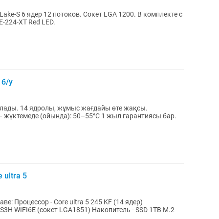
 Lake-S 6 ядер 12 потоков. Сокет LGA 1200. В комплекте с
E-224-XT Red LED.
 б/у
ы өте жақсы.
(ойында): 50–55°C 1 жыл гарантиясы бар.
ultra 5
е: Процессор - Core ultra 5 245 KF (14 ядер)
S3H WIFI6E (сокет LGA1851) Накопитель - SSD 1TB M.2