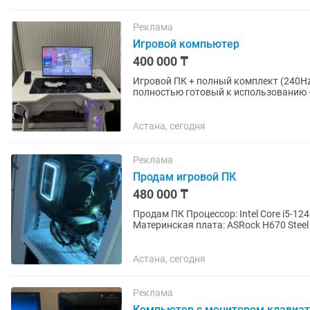
Реклама
Игровой компьютер
400 000 ₸
Игровой ПК + полный комплект (240Hz, HyperX, RTX 4060) Пр
полностью готовый к использованию —
современных...
Астана, сегодня
Реклама
Продам игровой ПК
480 000 ₸
Продам ПК Процессор: Intel Core i5-12
Материнская плата: ASRock H670 Steel
Kingston) SSD: Samsung 990...
Астана, сегодня
Реклама
Компьютер с монитором клавиа