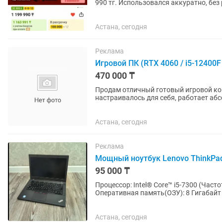
990 тг. Использовался аккуратно, без
Характеристики: ...
Астана, сегодня
Реклама
Игровой ПК (RTX 4060 / i5-12400
470 000 ₸
Продам отличный готовый игровой ком
настраивалось для себя, работает абс
Справляемся с любыми современными
Астана, сегодня
Реклама
Мощный ноутбук Lenovo ThinkPad
95 000 ₸
Процессор: Intel® Core™ i5-7300 (Частота 3,
Оперативная память(ОЗУ): 8 Гигабайт Экран: 14 дюйм/Full HD(1920×1080)/IPS матрица Сенсо
отпечатков...
Астана, сегодня