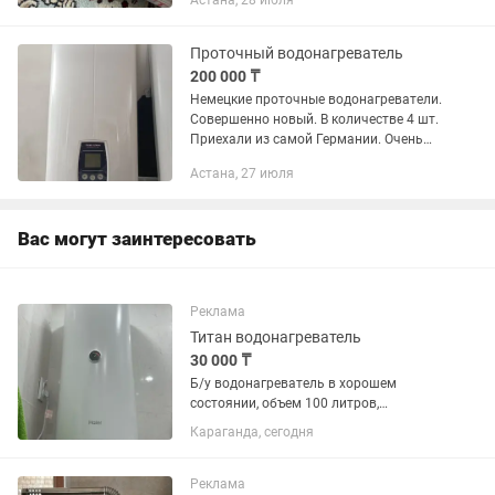
Астана, 28 июля
ванну. Подключается очень легко, к
шлангу вместо лейки.
Проточный водонагреватель
200 000 ₸
Немецкие проточные водонагреватели.
Совершенно новый. В количестве 4 шт.
Приехали из самой Германии. Очень
качественный. Прослужит вам долгие
Астана, 27 июля
годы. На 380,420,ВТ.
Вас могут заинтересовать
Реклама
Титан водонагреватель
30 000 ₸
Б/у водонагреватель в хорошем
состоянии, объем 100 литров,
самовывоз
Караганда, сегодня
Реклама