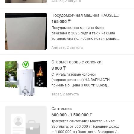
Актобе, 2 августа
Посудомоечная машина HAUSLER DW14-FS15PWBL
165 000 ₸
Посудомоечная машина была
заказана в 2025 году и так и не была
установлена полностью новая, решили
что из за ненадобности выставляем на
Алматы, 2 августа
продажу Посудомоечная машина
HAUSLER DW14-FS15PWBL —...
Старые газовые колонки
3 000 ₸
СТАРЫЕ газовые колонки
(водонагреватели) НА ЗАПЧАСТИ
принимаю. Цена 3 000 тг. Выезд
бесплатный. Приеду сам.
Тараз, 2 августа
Сантехник
600 000 - 1 500 000 ₸
Требуется сантехник / Мастер на час
Зарплата: от 500 000 тг (средний доход
— 1 000 000 тг) Занятость: Выездная /