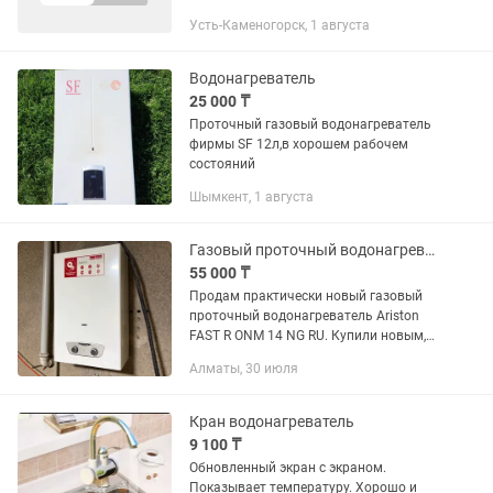
Полная / Сдельная Основные виды
Усть-Каменогорск, 1 августа
работ (на выезде): Установка и замена
сантехники:...
Водонагреватель
25 000 ₸
Проточный газовый водонагреватель
фирмы SF 12л,в хорошем рабочем
состояний
Шымкент, 1 августа
Газовый проточный водонагреватель Ariston FAST R ONM 14 NG RU
55 000 ₸
Продам практически новый газовый
проточный водонагреватель Ariston
FAST R ONM 14 NG RU. Купили новым,
установили, но практически не
Алматы, 30 июля
пользовались. Причина продажи — в
доме оказалось недостаточное...
Кран водонагреватель
9 100 ₸
Обновленный экран с экраном.
Показывает температуру. Хорошо и