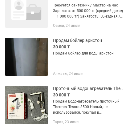
Требуется сантехник / Мастер на час
Зарплата: от 500 000 тг (средний доход
— 1 000 000 тг) Занятость: Выездная /
Полная / Сдельная Основные виды
Семей, 24 июля
работ (на выезде): Установка и замена
сантехники:...
Продам бойлер аристон
30 000 ₸
Продам бойлер для воды аристон
Алматы, 24 июля
Проточный водонагреватель Thermex Tesoro 3500
30 000 ₸
Продам Водонагреватель проточный
Thermex Tesoro 3500 Новый, не
использовался, покупал в
официальном магазине в Каспи
Тараз, 23 июля
Магазине. Продаю в связи с тем, что не
понадобился. На Каспи стоит 38000,
отдам...