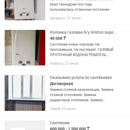
брал технодоме пол года
пользовались отличном состояние
Шымкент, 27 июля
Колонка газовая б/у Ariston superlux
40 000 ₸
Состояние очень хорошее. Не
прогоревшая. Не протекает. ГАЗОВЫЙ
ПРОТОЧНЫЙ ВОДОНАГРЕВАТЕЛЬ
(Газовая колонка) Газовая колонка
Алматы, 27 июля
SUPERLUX 10L CF NG NEW 3632386
представляет собой стационарный
бытовой...
Оказываю услуги по сантехнике
Договорная
Замена стояков канализации. Замена
стояков отопления. Замена
радиаторов отопления. Замена
стояков хол. и гор. воды. Разводка
Семей, 25 июля
водяных труб и труб канализации.
Установка обычных печей и котлов...
Сантехник
600 000 - 1 500 000 ₸