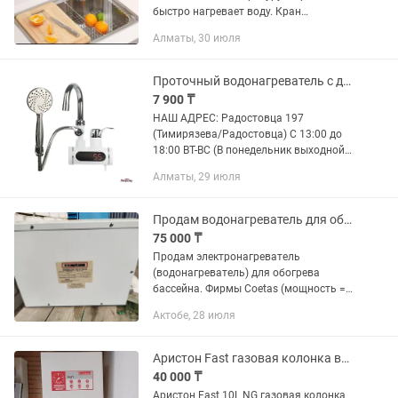
быстро нагревает воду. Кран
водонагреватель прост в установке!
Алматы, 30 июля
Особенно хорошо, если его поставить
на кухню т. К. На кухню ставить...
Проточный водонагреватель с душем Delimano
7 900 ₸
НАШ АДРЕС: Радостовца 197
(Тимирязева/Радостовца) С 13:00 до
18:00 ВТ-ВС (В понедельник выходной
день) Интернет магазин SHOPWAY
Алматы, 29 июля
Проточный водонагреватель - это
прекрасная возможность иметь
постоянно...
Продам водонагреватель для обогрева бассейна
75 000 ₸
Продам электронагреватель
(водонагреватель) для обогрева
бассейна. Фирмы Coetas (мощность =
5,5 кВт, корпус - нержавеющая сталь) •
Актобе, 28 июля
Корпус выполнен из кислотостойкой
нержавеющей стали • Тэны
выполнены...
Аристон Fast газовая колонка водонагреватель
40 000 ₸
Аристон Fast 10L NG газовая колонка