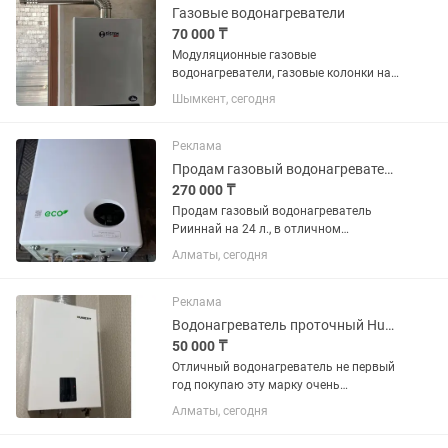
Газовые водонагреватели
70 000 ₸
Модуляционные газовые
водонагреватели, газовые колонки на
10-12 литров. Розница 70000 тенге.
Шымкент, сегодня
Оптом 63000 тенге Медный
теплообменник, медные трубки,
сенсорное управление.
Реклама
Принудительная вытяжка+...
Продам газовый водонагреватель Риннай
270 000 ₸
Продам газовый водонагреватель
Рииннай на 24 л., в отличном
состоянии, был в использовании около
Алматы, сегодня
года.
Реклама
Водонагреватель проточный Hubert AGW T30 белый
50 000 ₸
Отличный водонагреватель не первый
год покупаю эту марку очень
качественно всегда . Состояние
Алматы, сегодня
отличное все описание в фото есть
продаем в связи со сносом и