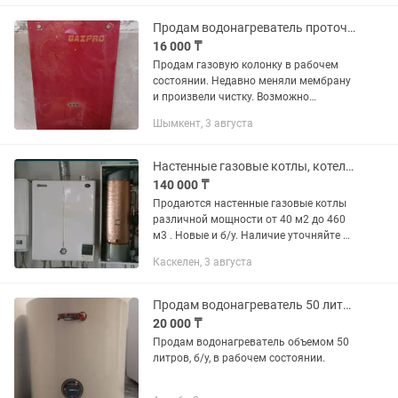
Продам водонагреватель проточный (газовая колонка)
16 000 ₸
Продам газовую колонку в рабочем
состоянии. Недавно меняли мембрану
и произвели чистку. Возможно
доставка.
Шымкент, 3 августа
Настенные газовые котлы, котел, ремонт, профилактика
140 000 ₸
Продаются настенные газовые котлы
различной мощности от 40 м2 до 460
м3 . Новые и б/у. Наличие уточняйте по
телефону. Также есть газовые колонки
Каскелен, 3 августа
(газовые проточные водонагреватели)
20 кВт , 10...
Продам водонагреватель 50 литров
20 000 ₸
Продам водонагреватель объемом 50
литров, б/у, в рабочем состоянии.