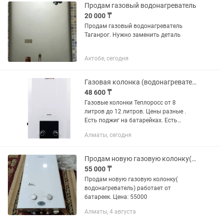
переездом самовывоз горный гигант
Продам газовый водонагреватель
более...
20 000 ₸
Продам газовый водонагреватель
Таганрог. Нужно заменить деталь
Актобе, сегодня
Газовая колонка (водонагреватель) Teploross
48 600 ₸
Газовые колонки Теплоросс от 8
литров до 12 литров. Цены разные .
Есть поджиг на батарейках. Есть
поджиг на 220в Которые на 220в ,
Алматы, сегодня
комплектуются дымоходом.
Небольшим 60 см Которые от
батареек,...
Продам новую газовую колонку( водонагреватель) работает от батареек
55 000 ₸
Продам новую газовую колонку(
водонагреватель) работает от
батареек. Цена: 55000
Алматы, 4 августа