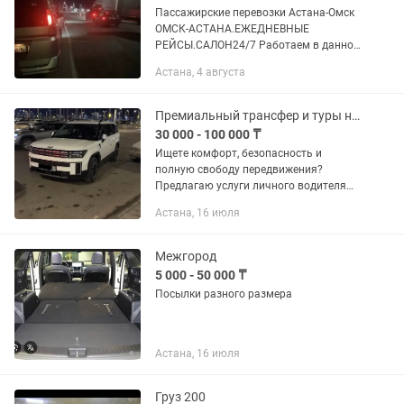
Пассажирские перевозки Астана-Омск
ОМСК-АСТАНА.ЕЖЕДНЕВНЫЕ
РЕЙСЫ.САЛОН24/7 Работаем в данной
сфере на протяжении 10лет
Астана, 4 августа
Комфортные минивэны 5-6 мест, есть
легковые авто. Посылки, доставка
запчастей,...
Премиальный трансфер и туры на Hyundai Santa fe / Весь день с вами
30 000 - 100 000 ₸
Ищете комфорт, безопасность и
полную свободу передвижения?
Предлагаю услуги личного водителя
на целый день для поездок по городу,
Астана, 16 июля
загородных экскурсий и трансферов на
курорты Казахстана. Никакой...
Межгород
5 000 - 50 000 ₸
Посылки разного размера
Астана, 16 июля
Груз 200