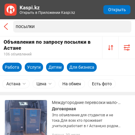
Kaspi.kz
Открыть
Открыть в Приложении Kaspi.kz
Объявления по запросу посылки в
Астане
106 объявлений
Работа
Услуги
Детям
Для бизнеса
Астана
Цена
На обмен
Есть фото
Междугородние перевозки мало- габаритных грузов.Из Астаны в Актобе.Посылки,
Договорная
Это объявление для студентов и не
тока.Для всех кто проживает
,учиться,работает в г Астане,но родом
из Актобе.Перевезу сумки ,посылки и