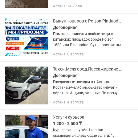
Астана, 14 июля
Выкуп товаров с Poizon Pinduoduo 1688 доставка из Китая в Казахстан
Договорная
Помогаю привезти любые вещи с
китайских площадок вроде Poizon,
1688 или Pinduoduo. Суть простая: вы
скидываете ссылку или скриншот того,
Астана, 6 августа
что присмотрели, а я занимаюсь всем
остальным. Сам выкупаю...
Такси.Межгород.Пассажирские перевозки.Перевозка лежачих. Трансферы
Договорная
Ежедневные поездки в г.Астана-
Костанай-Челябинск-Екатеринбург и
обратно. Индивидуальные По всему
РК. Граница Троицк.Челябинск
Астана, 4 августа
Екатеринбург Москва Сосновый Бор.
Часовая. Трансферы из аэропорта....
Услуги курьера
1 200 - 2 500 ₸
Курьерская служба 1kapitan
оказывается следующие услуги: 1.