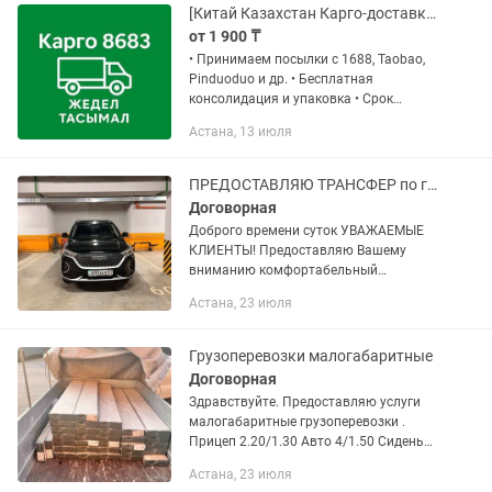
[Китай Казахстан Карго-доставка] Надежно. Быстро
от 1 900 ₸
• Принимаем посылки с 1688, Taobao,
Pinduoduo и др. • Бесплатная
консолидация и упаковка • Срок
доставки: 10–15 дней до Алматы •
Астана, 13 июля
Поддержка на всех этапах
ПРЕДОСТАВЛЯЮ ТРАНСФЕР по городу Астана и межгороду
Договорная
Доброго времени суток УВАЖАЕМЫЕ
КЛИЕНТЫ! Предоставляю Вашему
вниманию комфортабельный
кроссовер HAVAL M6. Выполняю
Астана, 23 июля
следующие виды услуг: - ТРАНСФЕР/
ПЕРЕВОЗКА ПАССАЖИРОВ ( город,
пригороды, межгород)...
Грузоперевозки малогабаритные
Договорная
Здравствуйте. Предоставляю услуги
малогабаритные грузоперевозки .
Прицеп 2.20/1.30 Авто 4/1.50 Сиденья
откидные. Можно за город в любую
Астана, 23 июля
точку кз . Переезд Посылки Двери