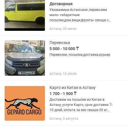
Договорная
Уважаемые Астанчане ,перевозим
мало- габаритные
посылки,дом.вещи,фрукты- овощи с
Чарына в общем все,что
Астана, 30 июля
поместится.Есть доставка с Пушкина
31/1,Вячеславкая,Акжол 56,Сауле-
Марат.По цене...
Перевозки
5 000 - 10 000 ₸
Перевозки, посылки,доставка,курьер
Астана, 16 июля
Карго из Китая в Астану
1 700 - 1 900 ₸
Доставим на посылки из Китая в
Астану, услуги Карго, срок доставки 7-
10 дней, оплата за вес свыше 30 кг
1700 тенге, вес ниже 30 кг 1900 тенге,
Астана, 3 августа
выдача по адресу город Астана, ул.
Болекпаева дом 22,...