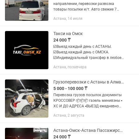
направлении, перевозки развозка
товары посылки и/т. Авто свежие 7
местный минивэн Toyota Alphard 2007г
Астана, 14 июля
кожные салон 2 зонный климат-
контроль сиденье Трансформер...
Такси на Омск
24 000 ₸
☑️Выезд каждый день с АСТАНЫ.
☑️Выезд каждый день с ОМСКА.
☑️Индивидуальный трансфер в любое
время суток, по договоренности.
Астана, позавчера
☑️Пассажиры, посылки, лекарства,
запчасти, грузы. ☑️ Также трансфер...
Грузоперевозки с Астаны в Алмату и обратно с Алматы в Астану и по РК
5 000 - 100 000 ₸
Перевозка грузов посылок документы
КРОССОВЕР 📦📦📦 газель минивэны ▪
ХС И ДО АДРЕСА ▪️ВЫЕЗД ежедневно
▪️ОТВЕТСТВЕННОСТЬ БЕЗ
Астана, 2 августа
ПОСРЕДНИКОВ ▪️ПИШИТЕ ЗВОНИТЕ
ПРЕДВАРИТЕЛЬНЫЕ ЗАКАЗЫ 📑работа
с фирмами...
Астана-Омск-Астана Пассажирские перевозки
24 000 ₸