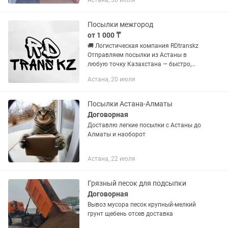
Астана, 30 июля
так.далее.
Посылки межгород
от 1 000 ₸
🚚 Логистическая компания RDtranskz
Отправляем посылки из Астаны в
любую точку Казахстана — быстро,
надежно и выгодно! 📦 Принимаем
Астана, 20 июля
заказы от маленьких до крупных
посылок 🤝 Работаем через
официальные...
Посылки Астана-Алматы
Договорная
Доставлю легкие посылки с Астаны до
Алматы и наоборот
Астана, 22 июля
Грязный песок для подсыпки
Договорная
Вывоз мусора песок крупный-мелкий
грунт щебень отсев доставка