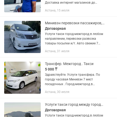
Доставка интернет магазинов до
двери. 2. Отправка посылок через
Астана, 15 июля
почтовую службу или аэропорт/жд
вокзал. 3. Доставка документов
гос.органам...
Минивэн перевозки пассажиров, груз, развозка детей междугород такси,
Договорная
Услуги такси город-межгород в любом
направлении, перевозки развозка
товары посылки и/т. Авто свежие 7
местный минивэн Toyota Alphard 2007г
Астана, 31 июля
кожные салон 2 зонный климат-
контроль сиденье Трансформер...
Трансфер. Межгород . Такси
5 000 ₸
Здравствуйте. Услуги трансфера. По
городу часовая Минивэн 7 мест
посадочных . Город-межгород в
ЛЮБОМ направлении. МОЖНО ЕХАТЬ
Астана, 30 июля
ЛЁЖА. ТАК ЖЕ МОЖЕТЕ СМОТРЕТЬ
ФИЛЬМЫ В ПОЕЗДКЕ. ЕСТЬ АВТО
КИНОТЕАТР ДВА...
Услуги такси город между городом
Договорная
Услуги такси город-межгород в любом