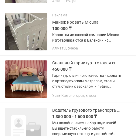
Астана, вчера
Имеется ниша для хранения. В подарок
покрывало и шторы
Реклама
Манеж кровать Micuna
100 000 ₸
Кроватки испанской компании Micuna
изготавливаются в Валенсии из
экологически чистых материалов. В
Алматы, вчера
первую очередь, это бук –
традиционное дерево для мебели и
музыкальных инструментов. Элементы
Спальный гарнитур - готовая спальня для девочки подростка
из МДФ...
450 000 ₸
Гарнитур отличного качества - кровать
с ортопедическим матрасом, стол и
стул, столик с зеркалом и пуфик,
плательный шкаф, прикроватная
Усть-Каменогорск, вчера
тумбочка. Бонус - люстра, покрывало,
подушки, шторы
Водитель грузового транспорта DHL в Чехии
1 350 000 - 1 600 000 ₸
Мы возобновляем набор водителей!
Вы ищете стабильную работу,
современную технику и достойный