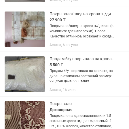
Астана, 6 августа
Покрывало/плед на кровать/диван (в комплекте 2 наволочки). Новое.
27 900 ₸
Покрывало/плед на кровать/ диван (в
комплекте две наволочки). Новое
Качество отличное, освежает и создает
уют в комнате Это Не китайские
Астана, 6 августа
дешевые пледы, которые могут
содержать токсичные красители...
Продам б/у покрывала на кровать, на диван
5 500 ₸
Продам б/у покрывала на кровать, на
диван в отличном состояний размер:
220/240 цена 5500тенге.
Астана, 16 июля
Покрывало
Договорная
Покрывало на односпальные или 1.5
спальные кровати, цвет сиреневый -2
шт , 100% Хлопок, качество отличное,