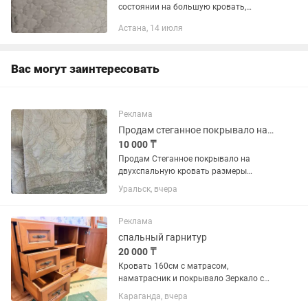
состоянии на большую кровать,
Имеются также две наволочки
Астана, 14 июля
Вас могут заинтересовать
Реклама
Продам стеганное покрывало на двухспальный кровать и двухспальный простынь
10 000 ₸
Продам Стеганное покрывало на
двухспальную кровать размеры
250×250 см, две наволочки, размеры
Уральск, вчера
70×50 см. Производство Турция.
Покрывало 9000т Продам еще 2х
спальный простынь, пододеяльник,
Реклама
простынь на...
спальный гарнитур
20 000 ₸
Кровать 160см с матрасом,
наматрасник и покрывало Зеркало с
туалетным столиком Тумбы 2шт Все в
Караганда, вчера
хорошем состоянии, матрас чистый и