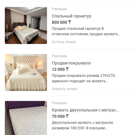
новый.
Реклама
Спальный гарнитур
800 000 ₸
Продаю спальный гарнитур В
отличном состоянии, продаю кровать
без матраса, матрас дорогой поэтому
Астана, вчера
не продается … кровать 185220 2
прикроватные тумбы с подстветкой, …
покупала с турции Стамбула ,...
Реклама
Продам покрывало
12 000 ₸
Продам покрывало размер 270×270,
идеально подходит на кровать
200×200
Алматы, вчера
Реклама
Кровать двухспальная с матрасом Продам срочно
70 000 ₸
Двухспальная кровать с матрасом
размером 180/200. В хорошем
состоянии. Подъемный механизм.