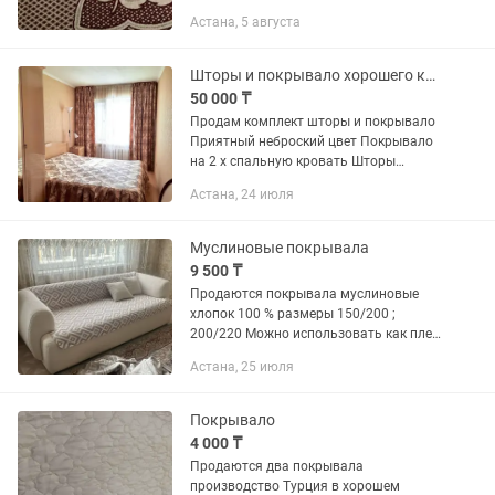
не нынешнее. Всего 2 шт.
Астана, 5 августа
Шторы и покрывало хорошего качества
50 000 ₸
Продам комплект шторы и покрывало
Приятный неброский цвет Покрывало
на 2 х спальную кровать Шторы
высота 2,5 м Приезжайте, смотрите,
Астана, 24 июля
выбирайте Район Ул.Бараева
Муслиновые покрывала
9 500 ₸
Продаются покрывала муслиновые
хлопок 100 % размеры 150/200 ;
200/220 Можно использовать как плед
укрываться , постелить на диван ,
Астана, 25 июля
заправить кровать .
Покрывало
4 000 ₸
Продаются два покрывала
производство Турция в хорошем