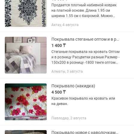
Продается плотный набивной коврик
на платной основе. Длина 1.95 см
ширина 1.55 см с бахромой. Можно
использовать как коврик, покрывало
Актау, 4 августа
на кровать. Цена 10.000тг, торг
уместен.
Покрывала стеганые оптом и в розницу
1 400 ₸
Стеганые покрывала на кровать Оптом
и в розницу Расцветки разные Размер -
150х200 в розницу -1800 тенге оптом
-1400 тенге В нашем магазине вы
Алматы, 3 августа
найдете: покрывала, поролон, одеяла,
подушки, ватные...
Покрывало (накидка)
4 500 ₸
Красивое покрывало на кровать или
на диван.
Павлодар, 2 августа
Покрывало новое с наволочками на кровать 2-х спальня