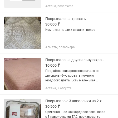
заработок? С DHL вы ориентируетесь
Астана, позавчера
на долгосрочную перспективу -
никакой сезонной неопределенности.
База:...
Покрывало на кровать
30 000 ₸
Комплект на двух с палку , новое
Алматы, позавчера
Покрывало на двуспальную кровать
10 000 ₸
Продаётся шикарное покрывало на
двуспальн6ую кровать нежного
нюдового цвета. Есть маленькая
незаметная дырочка. Соответственно
Астана, 7 августа
цену из-за этого снизили. Две
наволочки с кружевными оборками.
Покрывало...
Покрывало с 3 наволочки на 2-х спальную кровать комплект жаккард TAC Турция
30 500 ₸
Оригинальное жаккардовое покрывало
с 3 наволочками TAC, производство