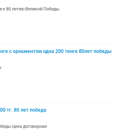
е к 80 летию Великой Победы
нге с орнаментом одна 200 тенге 80лет победы
е
0 тг. 80 лет победа
Коллекционная монета 200тг 80 лет победы Цена договорная