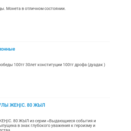
еды. Монета в отличном состоянии.
ионные
рофа (дуадак )
 ҰЛЫ ЖЕҢІС. 80 ЖЫЛ
ЖЕҢІС. 80 ЖЫЛ из серии «Выдающиеся события и
ства...