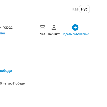
Қаз
Рус
 город:
ана
Чат
Кабинет
Подать объявление
 победе
80 летию Победе