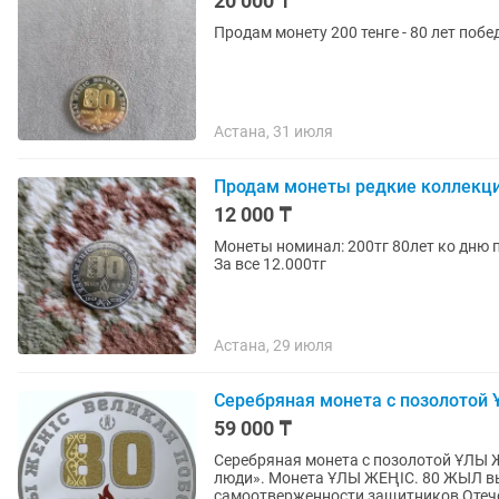
20 000 ₸
Продам монету 200 тенге - 80 лет поб
Астана, 31 июля
Продам монеты редкие коллекц
12 000 ₸
Монеты номинал: 200тг 80лет ко дню победы 100тг 30лет конституции 100тг д
За все 12.000тг
Астана, 29 июля
Серебряная монета с позолотой
59 000 ₸
Серебряная монета с позолотой ҰЛЫ 
люди». Монета ҰЛЫ ЖЕҢІС. 80 ЖЫЛ выпущена в знак глубокого уважения к героизму и
самоотверженности защитников Отече