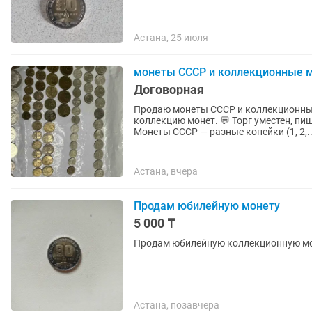
Астана, 25 июля
монеты СССР и коллекционные 
Договорная
Продаю монеты СССР и коллекционные монеты Казах
коллекцию монет. 💬 Торг уместен, пишите! Хорошего качества монеты! ⸻ Что в
Монеты СССР — разные копейки (1, 2,..
Астана, вчера
Продам юбилейную монету
5 000 ₸
Продам юбилейную коллекционную моне
Астана, позавчера