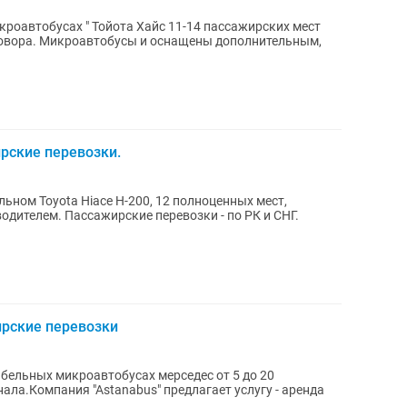
кроавтобусах " Тойота Хайс 11-14 пассажирских мест
олнительным,
рские перевозки.
ьном Toyota Hiace H-200, 12 полноценных мест,
одителем. Пассажирские перевозки - по РК и СНГ.
ирские перевозки
бельных микроавтобусах мерседес от 5 до 20
ала.Компания "Astanabus" предлагает услугу - аренда