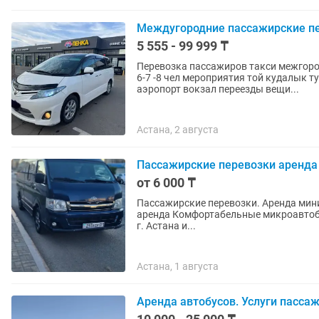
Междугородние пассажирские п
5 555 - 99 999 ₸
Перевозка пассажиров такси межгоро
6-7 -8 чел мероприятия той кудалык т
аэропорт вокзал переезды вещи...
Астана, 2 августа
Пассажирские перевозки аренда 
от 6 000 ₸
Пассажирские перевозки. Аренда минив
аренда Комфортабельные микроавтобусы Toyota Hiace 13-14 мест Пассажирские перевозки по
г. Астана и...
Астана, 1 августа
Аренда автобусов. Услуги пасса