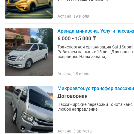
Астана, 19 июля
Аренда минивэна. Услуги пассаж
6 000 - 15 000 ₸
Транспортная организация Satti Sapar
Работаем на рынке 15 лет. Для вашег
исправны. Наша задача,...
Астана, 28 июля
Микроавтобус трансфер пассажи
Договорная
Пассажирские перевозки Тойота хайс 
,любое направление.
Астана, 3 августа