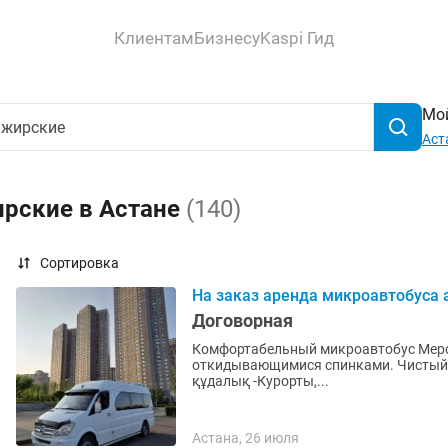
Клиентам
Бизнесу
Kaspi Гид
Мой
Аст
ирские в Астане
(140)
Сортировка
На заказ аренда микроавтобуса 
Договорная
Комфортабельный микроавтобус Мерседес, 18 мест. Кондиционер. Те
откидывающимися спинками. Чистый аккуратный салон -Го
құдалық -Курорты,...
Астана, 26 июля