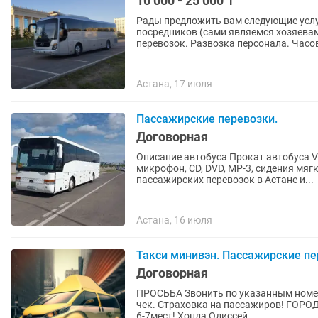
10 000 - 25 000 ₸
Рады предложить вам следующие услу
посредников (сами являемся хозяева
перевозок. Развозка п
Астана, 17 июля
Пассажирские перевозки.
Договорная
Описание автобуса Прокат автобуса Van hool. 
микрофон, CD, DVD, MP-3, сидения мягки
пассажирских перевозок в Астане и...
Астана, 16 июля
Такси минивэн. Пассажирские пе
Договорная
ПРОСЬБА Звонить по указанным номерам! Официальное Такси! Ип. Каспий QR. 
чек. Страховка на пассажиров! ГОР
6-7мест! Хонда Одиссей...