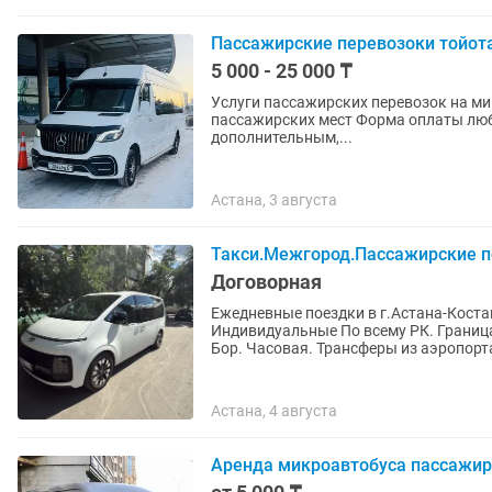
Пассажирские перевозоки тойота
5 000 - 25 000 ₸
Услуги пассажирских перевозок на мик
пассажирских мест Форма оплаты любая,Нал,Без-нал,
дополнительным,...
Астана, 3 августа
Такси.Межгород.Пассажирские п
Договорная
Ежедневные поездки в г.Астана-Коста
Индивидуальные По всему РК. Границ
Бор. Часовая. Трансферы из аэропорта
Астана, 4 августа
Аренда микроавтобуса пассажирс