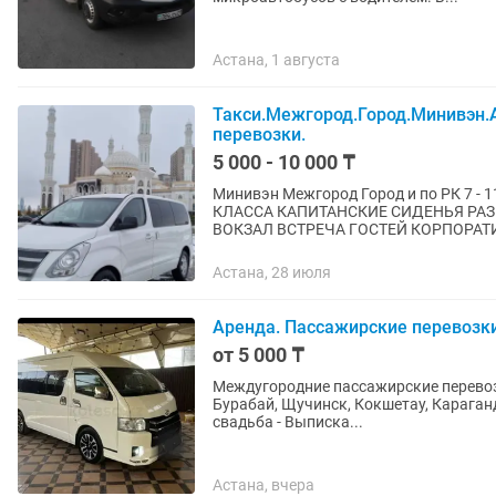
Астана, 1 августа
Такси.Межгород.Город.Минивэн.
перевозки.
5 000 - 10 000 ₸
Минивэн Межгород Город и по РК 7 - 11 полноценных посадочных мест МАШИНА БИЗНЕС
КЛАССА КАПИТАНСКИЕ СИДЕНЬЯ РАЗВОЗКА ПЕРСОНАЛА ВСРТЕЧА С АЭРОПОРТА И ЖД
ВОКЗАЛ ВСТРЕЧА ГОСТ
Астана, 28 июля
Аренда. Пассажирские перевозк
от 5 000 ₸
Междугородние пассажирские перевозки. -
Бурабай, Щучинск, Кокшетау, Караганд
свадьба - Выписка...
Астана, вчера