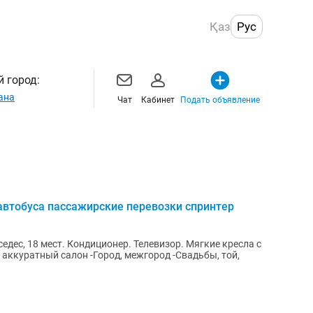
Қаз
Рус
 город:
ана
Чат
Кабинет
Подать объявление
автобуса пассажирские перевозки спринтер
левизор. Мягкие кресла с
род, межгород -Свадьбы, той,