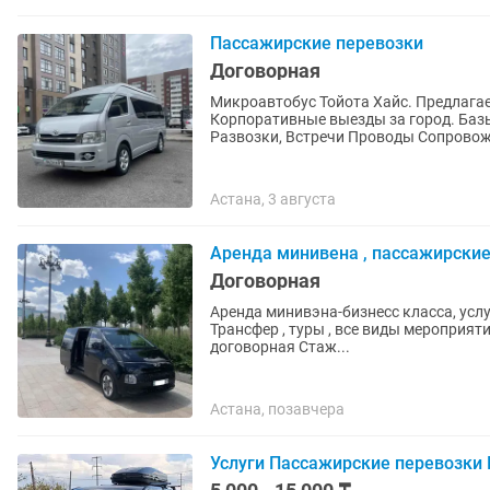
Пассажирские перевозки
Договорная
Микроавтобус Тойота Хайс. Предлагае
Корпоративные выезды за город. Баз
Развозки, Встречи Проводы Сопровож
Астана, 3 августа
Аренда минивена , пассажирские
Договорная
Аренда минивэна-бизнесс класса, услуги пассажирские перевозки, развозка персонала
Трансфер , туры , все виды мероприятий Встреча Вип-гостей Экскурсии Часовая оплата 
договорная Стаж...
Астана, позавчера
Услуги Пассажирские перевозки