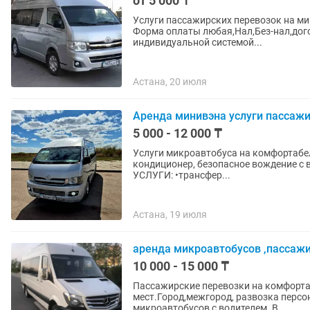
от 5 000 ₸
Услуги пассажирских перевозок на ми
Форма оплаты любая,Нал,Без-нал,договора. Микроавтобусы и оснащены доп
индивидуальной системой...
Астана, 20 июля
Аренда минивэна услуги пассажи
5 000 - 12 000 ₸
Услуги микроавтобуса на комфортабел
кондиционер, безопасное вождение с в
УСЛУГИ: •трансфер...
Астана, 19 июля
аренда микроавтобусов ,пассаж
10 000 - 15 000 ₸
Пассажирские перевозки на комфорта
мест.Город,межгород, развозка персон
микроавтобусов с водителем. В...