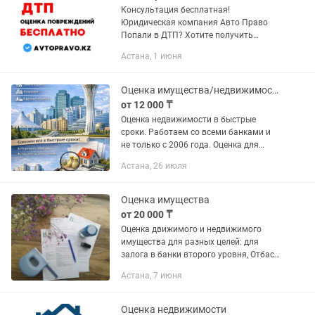
Консультация бесплатная!
Юридическая компания Авто Право
Попали в ДТП? Хотите получить
справедливую страховую выплату?
Астана, 1 июня
Тогда вам к нам! Помогаем получить
максимальную страховую выплату!
Спорные...
Оценка имущества/недвижимости
от 12 000 ₸
Оценка недвижимости в быстрые
сроки. Работаем со всеми банками и
не только с 2006 года. Оценка для
налоговой, болашака, отбасы банка и
Астана, 26 июля
тд
Оценка имущества
от 20 000 ₸
Оценка движимого и недвижимого
имущества для разных целей: для
залога в банки второго уровня, Отбасы
банк, для налоговой, для программы
Астана, 7 июня
Болашак, для Фонда Даму и т.д.
Работаем со всеми банками РК....
Оценка недвижимости