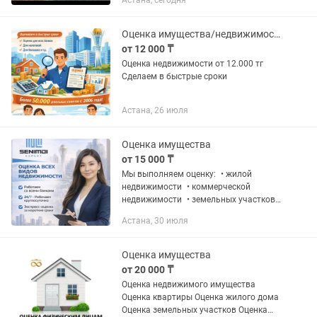
Астана, сегодня
Оценка имущества/недвижимости
от 12 000 ₸
Оценка недвижимости от 12.000 тг
Сделаем в быстрые сроки
Астана, 26 июля
Оценка имущества
от 15 000 ₸
Мы выполняем оценку: • жилой
недвижимости • коммерческой
недвижимости • земельных участков •
имущества для залога, кредитования и
Астана, 30 июля
иных банковских целей Наши
преимущества: • соответствие
требованиям...
Оценка имущества
от 20 000 ₸
Оценка недвижимого имущества
Оценка квартиры Оценка жилого дома
Оценка земельных участков Оценка