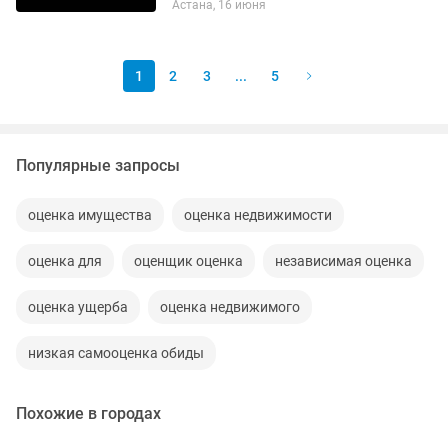
Астана, 16 июня
предоставляем полный спектр
юридических услуги и берем на себя
все...
1
2
3
...
5
Популярные запросы
оценка имущества
оценка недвижимости
оценка для
оценщик оценка
независимая оценка
оценка ущерба
оценка недвижимого
низкая самооценка обиды
Похожие в городах