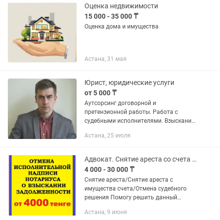
Оценка недвижимости
15 000 - 35 000 ₸
Оценка дома и имущества
Астана, 31 мая
Юрист, юридические услуги
от 5 000 ₸
Аутсорсинг договорной и
претензионной работы. Работа с
судебными исполнителями. Взыскание
задолженности для бизнеса по
Астана, 25 июля
договорам, актам сверки, в пользу
юридических лиц и физических лиц в
том числе...
Адвокат. Снятие ареста со счета с зарплаты. Арест шешу.
4 000 - 30 000 ₸
Снятие ареста/Снятие ареста с
имущества счета/Отмена судебного
решения Помогу решить данный
вопрос профессионально. - Отмена
Астана, 9 июня
исполнительной надписи нотариуса,