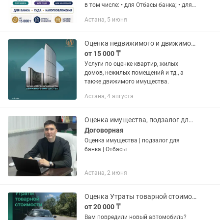
в том числе: • для Отбасы банка; • для
суда; • для налогообложения; • для
Астана, 5 июня
иных целей. Также выполняем оценку
ущерба после...
Оценка недвижимого и движимого имущества
от 15 000 ₸
Услуги по оценке квартир, жилых
домов, нежилых помещений и тд., а
также движимого имущества.
Астана, 4 августа
Оценка имущества, подзалог для банка, Отбасы
Договорная
Оценка имущества | подзалог для
банка | Отбасы
Астана, 2 июня
Оценка Утраты товарной стоимости после ДТП
от 20 000 ₸
Вам повредили новый автомобиль?