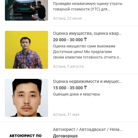
Проведём независимую оценку утраты
товарной стоимости (УТС) для
взыскания с виновника ДТП. Для
Астана, 23 июня
новых авто не старше 5 лет.
Оценка имущества, оценка квартир, оценка дома, оценка Недвижимости
20 000 - 30 000 ₸
Оценка имущество сами выезжаем
Доступные цены! Мы предлагаем
своим клиентам готовность отчета об
оценке за 1 рабочий день можно и за 5
Астана, 5 августа
часа в срочных случаях. Успеем точно
в срок! Доступные цены!
Оценка недвижимости и имущества
15 000 - 35 000 ₸
Оценщик дома и квартиры
Астана, 31 мая
Автоюрист / Автоадвокат / Независимая оценка
Договорная