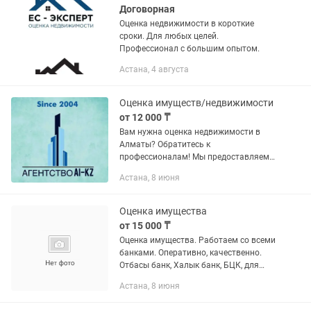
Договорная
Оценка недвижимости в короткие
сроки. Для любых целей.
Профессионал с большим опытом.
Астана, 4 августа
Оценка имуществ/недвижимости
от 12 000 ₸
Вам нужна оценка недвижимости в
Алматы? Обратитесь к
профессионалам! Мы предоставляем
надежную и объективную оценку
Астана, 8 июня
квартир, домов, коммерческой
недвижимости и земельных участков.
Работаем быстро,...
Оценка имущества
от 15 000 ₸
Оценка имущества. Работаем со всеми
банками. Оперативно, качественно.
Отбасы банк, Халык банк, БЦК, для
залога в Болашак, для предоставления
Астана, 8 июня
в налоговые органы и тп