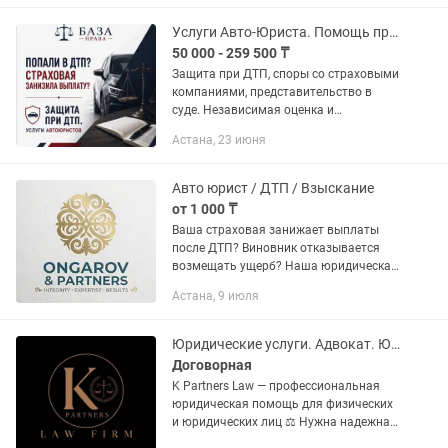
судебного приказа, решения,
арбитражного...
Услуги Авто-Юриста. Помощь при ДТП
50 000 - 259 500 ₸
Защита при ДТП, споры со страховыми
компаниями, представительство в
суде. Независимая оценка и
досудебное урегулирование вопросов
Астана, 23 июня
занижения страховой выплаты.
Участие в суде по возмещению
ущерба...
Авто юрист / ДТП / Взыскание
от 1 000 ₸
Ваша страховая занижает выплаты
после ДТП? Виновник отказывается
возмещать ущерб? Наша юридическая
компания обеспечит надежную защиту
Астана, 9 июля
ваших финансовых интересов. Мы
берем на себя все правовые...
Юридические услуги. Адвокат. Юрист.
Договорная
K Partners Law — профессиональная
юридическая помощь для физических
и юридических лиц ⚖️ Нужна надежная
юридическая поддержка? Мы