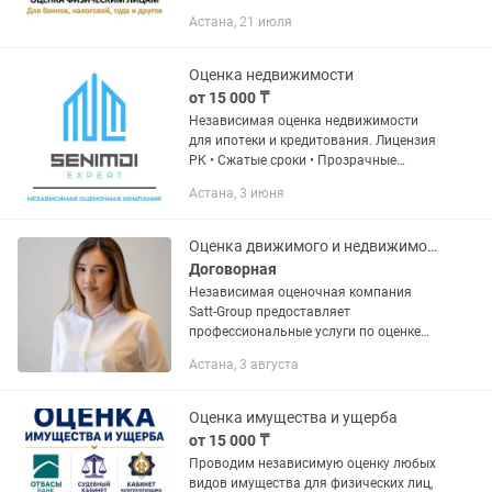
дачи Оценка коммерческой
Астана, 21 июля
недвижимости Оценка для банков,
налоговой, Агро компаний, суда,
болашак, дому...
Оценка недвижимости
от 15 000 ₸
Независимая оценка недвижимости
для ипотеки и кредитования. Лицензия
РК • Сжатые сроки • Прозрачные
отчеты в соответствии с
Астана, 3 июня
законодательством РК.
Оценка движимого и недвижимого имущества
Договорная
Независимая оценочная компания
Satt-Group предоставляет
профессиональные услуги по оценке
движимого и недвижимого имущества
Астана, 3 августа
для любых целей. Также имеется
экспресс услуга - срочная оценка (
при...
Оценка имущества и ущерба
от 15 000 ₸
Проводим независимую оценку любых
видов имущества для физических лиц,