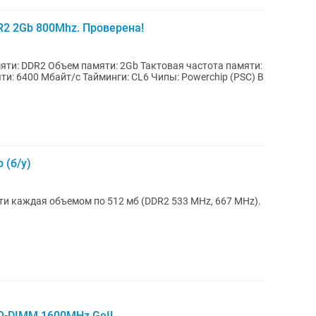
R2 2Gb 800Mhz. Проверена!
 (б/у)
и каждая объемом по 512 мб (DDR2 533 MHz, 667 MHz).
O-DIMM 1600MHz GeIL