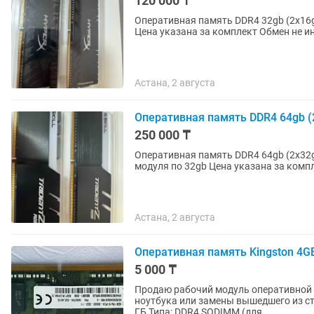
120 000 ₸
Оперативная память DDR4 32gb (2x16gb ) 3200mhz в отличном состо
Цена указана за ко
Астана, 2 августа
Оперативная память DDR4 64gb (
250 000 ₸
Оперативная память DDR4 64gb (2x32gb ) 3600mhz Gskill Trident Z 
Астана, 2 августа
Оперативная память Kingston 4G
5 000 ₸
Продаю рабочий модуль оперативной п
ноутбука или замены вышедшего из строя модуля. Характеристики: Бр
ГБ Типа: DDR4 SODIMM (для...