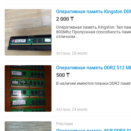
Оперативная память Kingston DD
2 000 ₸
Оперативная память Kingston: Тип памяти: DDR2 Объем памяти: 2Gb Тактовая частота памяти:
800Mhz Пропускная способность памяти: 6400 Мбайт/с Тайминги: CL6 Чипы: Powerchip (PSC) В
отличном...
Астана, 28 июля
Оперативная память DDR2 512 Mb
500 ₸
В наличии имеются планки DDR2 памят
Астана, 24 июля
Реклама
Оперативная память 8GB DDR3 S