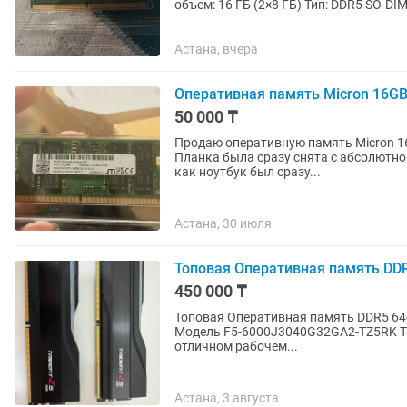
объем: 16 ГБ (2×8 ГБ) Тип: DDR5 SO-D
Samsung Модель:...
Астана, вчера
Оперативная память Micron 16GB
50 000 ₸
Продаю оперативную память Micron 16 ГБ D
Планка была сразу снята с абсолютно
как ноутбук был сразу...
Астана, 30 июля
Топовая Оперативная память DDR5
450 000 ₸
Топовая Оперативная память DDR5 64gb 6000mhz Gskill Trident Z (2
Модель F5-6000J3040G32GA2-TZ5RK Тайминги CL 30.4v Поддерживает XMP 3.0 и EXPO Озу в
отличном рабочем...
Астана, 3 августа