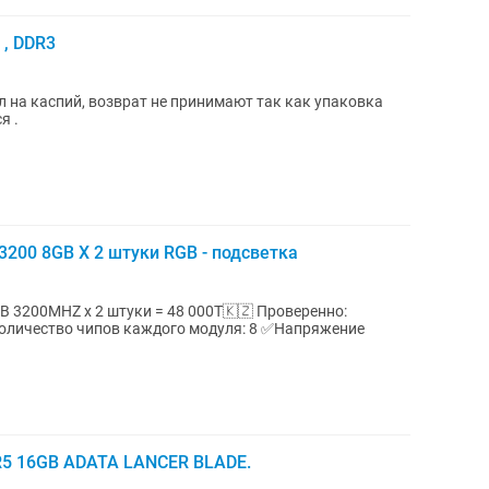
 , DDR3
 на каспий, возврат не принимают так как упаковка
ся .
3200 8GB X 2 штуки RGB - подсветка
HZ х 2 штуки = 48 000Т🇰🇿 Проверенно:
R5 16GB ADATA LANCER BLADE.