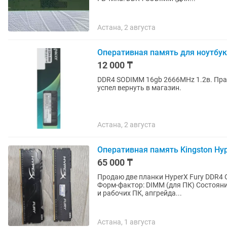
Астана, 2 августа
Оперативная память для ноутбук
12 000 ₸
DDR4 SODIMM 16gb 2666MHz 1.2в. Прак
успел вернуть в магазин.
Астана, 2 августа
Оперативная память Kingston Hyp
65 000 ₸
Продаю две планки HyperX Fury DDR4 О
Форм-фактор: DIMM (для ПК) Состояни
и рабочих ПК, апгрейда...
Астана, 1 августа