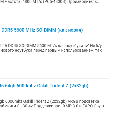
IMM Частота: 4800 MT/s (PC5-4800B) Производитель:
 DDR5 5600 MHz SO-DIMM (как новая)
DR5 SO-DIMM 5600 MT/s для ноутбука. ✔️ Не б/у.
 нового ноутбука перед первым использованием, так
 64gb 6000mhz Gskill Trident Z (2х32gb)
х32gb) ARGB подсветка