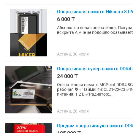
Оперативная память Hiksemi 8 Гб
6 000 ₸
Абсолютно новая оперативка. Покупал
вскрыта А мне не подошло оказывает
Астана, 30 июля
Оперативная супер память DDR4 
24 000 ₸
Оперативная память MCPoint DDR4 8GB 3200M
рабочая 💖 ✅️Тайминги: CL21-22-23 ✅️Количество чипов каждого модуля: 8 ✅️Напряжение
питания: 1.2 В ✅️Радиатор:...
Астана, 28 июля
Продам оперативную память DD