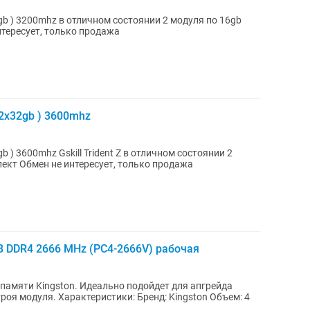
янии 2 модуля по 16gb
мплект Обмен не интересует, только продажа
2x32gb ) 3600mhz
в отличном состоянии 2
модуля по 32gb Цена указана за комплект Обмен не интересует, только продажа
B DDR4 2666 MHz (PC4-2666V) рабочая
амяти Kingston. Идеально подойдет для апгрейда
енд: Kingston Объем: 4