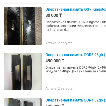
Оперативная память ОЗУ Kingsto
80 000 ₸
Оперативная память ОЗУ Kingston Fur
рабочем состоянии, без дефектов Топовые озу с высокой частотой Xmp профиль работает как
на intel и amd...
Астана, 2 августа
Оперативная память DDR5 96gb (
490 000 ₸
Оперативная память DDR5 96gb (2x48gb ) 5600mhz Corsair Venegance 
Астана, 2 августа
Оперативная память DDR4 32gb (