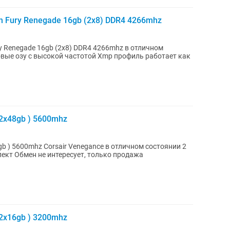
n Fury Renegade 16gb (2x8) DDR4 4266mhz
y Renegade 16gb (2x8) DDR4 4266mhz в отличном
2x48gb ) 5600mhz
в отличном состоянии 2
модуля по 48gb Цена указана за комплект Обмен не интересует, только продажа
2x16gb ) 3200mhz