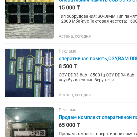
15 000 ₸
Тип оборудования: SO-DIMM Тип памят
12800 Мбайт/с Тактовая частота: 160
Астана, сегодня
Реклама
оперативная память,ОЗУ,RAM DDR
8 500 ₸
ОЗУ DDR3-8gb - 8500 tg ОЗУ DDR4-8gb - 17500tg барлығы тексерілген с
ноутбукқа салып беру тегін
Астана, сегодня
Реклама
Продам комплект оперативной па
65 000 ₸
Продам комплект оперативной памяти