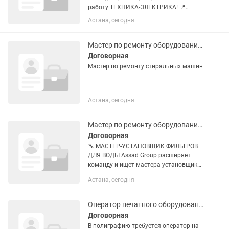
работу ТЕХНИКА-ЭЛЕКТРИКА! 📍
Адрес: ул. Сейфуллина, 63/5 💼 Условия
Астана, сегодня
работы: 🗓️ График: 2/2 с 08:00 до 20:00
💰 Заработная плата: 250 000 тг на
руки 📋 Обязанности: 🔹...
Мастер по ремонту оборудования, техники
Договорная
Мастер по ремонту стиральных машин
Астана, сегодня
Мастер по ремонту оборудования, техники
Договорная
🔧 МАСТЕР-УСТАНОВЩИК ФИЛЬТРОВ
ДЛЯ ВОДЫ Assad Group расширяет
команду и ищет мастера-установщика,
который любит работать руками,
Астана, сегодня
умеет общаться с клиентами и хочет
стабильно зарабатывать 💧 Что
нужно...
Оператор печатного оборудования на сублимацию
Договорная
В полиграфию требуется оператор на