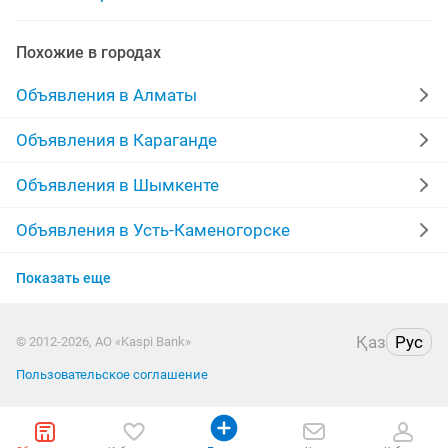
производство оборудование
Похожие в городах
сварочное оборудование
Объявления в Алматы
музыкальное оборудование
Объявления в Караганде
салон красоты оборудование
оборудование для
Объявления в Шымкенте
оборудование для сто
одежды оборудование
Объявления в Усть-Каменогорске
Объявления в Актобе
оборудование для кафе
кухонное оборудование
Показать еще
Объявления в Костанае
оборудование окон
оборудование стеллажи
Қаз
Рус
© 2012-2026, АО «Kaspi Bank»
Объявления в Павлодаре
Пользовательское соглашение
Объявления в Уральске