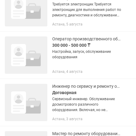
Требуется электронщик Требуется
электронщик для выполнения работ по
ремонту, диагностике и обслуживанию
электронной техники. Опыт работы
Астана, 5 августа
приветствуется. Условия и оплата
обсуждаются...
Оператор производственного оборудования
300 000 - 500 000 ₸
Настройка, запуск, обслуживание
оборудования
Астана, 4 августа
Инженер по сервису и ремонту оборудования
Договорная
Сервисный инженер. Обслуживание
досмотрового различного
оборудования. Включая, но не
ограничиваясь, рентген аппараты по
Астана, 3 августа
досмотру багажа, металлодетекторы,
системы СКУД и тд.
Мастер по ремонту оборудования, техники