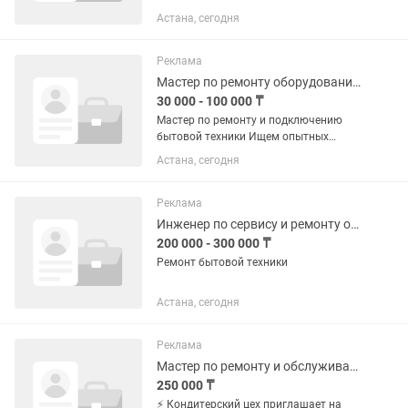
сервисного техника-монтажника для
Астана, сегодня
выполнения разовых заявок и
проведения планового технического
обслуживания дозирующего
Реклама
оборудования. 💰...
Мастер по ремонту оборудования, техники
30 000 - 100 000 ₸
Мастер по ремонту и подключению
бытовой техники Ищем опытных
мастеров для выполнения заказов
Астана, сегодня
через приложение Яндекс. Что нужно
делать: •ремонт бытовой техники
(холодильников, стиральных машин,...
Реклама
Инженер по сервису и ремонту оборудования
200 000 - 300 000 ₸
Ремонт бытовой техники
Астана, сегодня
Реклама
Мастер по ремонту и обслуживанию оборудования
250 000 ₸
⚡ Кондитерский цех приглашает на