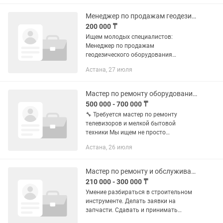
Ответственность и...
Менеджер по продажам геодезического оборудования
200 000 ₸
Ищем молодых специалистов:
Менеджер по продажам
геодезического оборудования
Обязанности: - Активный поиск и
Астана, 27 июля
привлечение новых клиентов
(холодные звонки, встречи, работа с
базами данных, поиск через...
Мастер по ремонту оборудования, техники
500 000 - 700 000 ₸
🔧 Требуется мастер по ремонту
телевизоров и мелкой бытовой
техники Мы ищем не просто
сотрудника, а человека, которому
Астана, 26 июля
действительно интересна
радиотехника. •Того, кому
радиотехника интересна на...
Мастер по ремонту и обслуживанию оборудования
210 000 - 300 000 ₸
Умение разбираться в строительном
инструменте. Делать заявки на
запчасти. Сдавать и принимать
инструмент. Содержать инструменты в