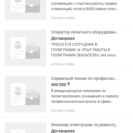
сублимацию с опытом работы, график
плавающий, оплата 8000/смена плюс
% от продаж.
Астана, вчера
Оператор печатного оборудования
Договорная
ТРЕБУЕТСЯ СОТРУДНИК В
ПОЛИГРАФИЮ 🚨 ОПЫТ РАБОТЫ В
ПОЛИГРАФИИ ОБЯЗАТЕЛЕН, без опыта
прошу не беспокоить! График работы:
Астана, вчера
2/2, 5/2 Время работы: с 10:00 до 19.00
Локация БЦ Алма-Ата Оплата: • 8 000...
Сервисный техник по профессиональному оборудованию
400 000 ₸
В международную компанию по
проектированию, оснащению и сервису
профессиональных кухонь в сфере
HoReCa DeliCom Service требуется
Астана, вчера
сервисный техник по диагностике,
монтажу, наладке и сервисному...
Инженер-электроник по ремонту оборудования
Договорная