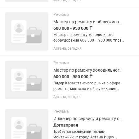
Астана, сегодня
Реклама
Мастер по ремонту и обслуживанию оборудования
600 000 - 950 000 ₸
Мастер по ремонту холодильного
оборудования 600 000 – 950 000 тг за
месяц на руки · Выплаты: раз в месяц
Астана, сегодня
Астана · Опыт 1–3 года Полная
занятость Стажировка · разъездной
Лидер Казахстанского рынка в...
Реклама
Мастер по ремонту холодильного оборудования
600 000 - 950 000 ₸
Лидер Казахстанского рынка в сфере
ремонта, монтажа и обслуживания
торгового холодильного оборудования
Астана, сегодня
"UBC Service", на постоянную работу
приглашает мастера по ремонту
холодильного оборудования в г....
Реклама
Инженер по сервису и ремонту оборудования
Договорная
Требуется сервисный техник-
монтажник 📍 город Астана Ищем