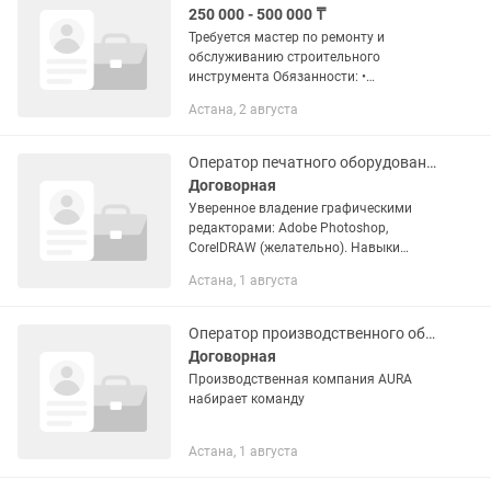
250 000 - 500 000 ₸
Требуется мастер по ремонту и
обслуживанию строительного
инструмента Обязанности: •
Диагностика и ремонт
Астана, 2 августа
электроинструмента (перфораторы,
болгарки, дрели, отбойные молотки и
т.д.). • Проверка...
Оператор печатного оборудования
Договорная
Уверенное владение графическими
редакторами: Adobe Photoshop,
CorelDRAW (желательно). Навыки
обработки фотографий и подготовки
Астана, 1 августа
макетов к печати. Опыт
фотографирования на документы
(удостоверение...
Оператор производственного оборудования
Договорная
Производственная компания AURA
набирает команду
Астана, 1 августа