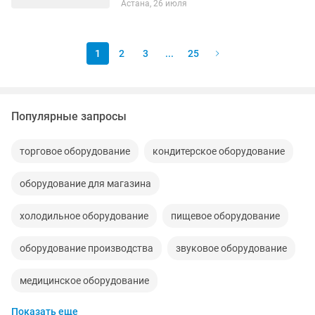
Астана, 26 июля
рабочем состоянии.
1
2
3
...
25
Популярные запросы
торговое оборудование
кондитерское оборудование
оборудование для магазина
холодильное оборудование
пищевое оборудование
оборудование производства
звуковое оборудование
медицинское оборудование
Показать еще
оборудование для газоблока