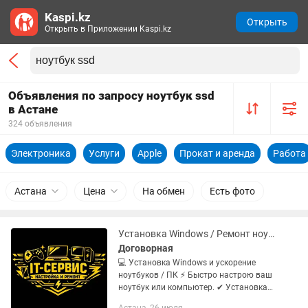
Kaspi.kz
Открыть
Открыть в Приложении Kaspi.kz
Объявления по запросу ноутбук ssd
в Астане
324 объявления
Электроника
Услуги
Apple
Прокат и аренда
Работа
Астана
Цена
На обмен
Есть фото
Установка Windows / Ремонт ноутбуков / Установка SSD/ Игровых приставок
Договорная
💻 Установка Windows и ускорение
ноутбуков / ПК ⚡ Быстро настрою ваш
ноутбук или компьютер. ✔ Установка
Windows 7 / 10 / 11 ✔ Установка