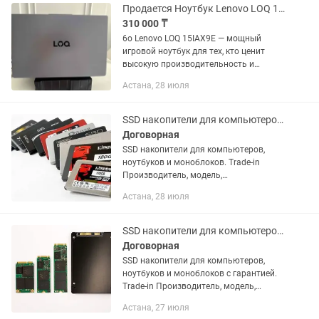
Продается Ноутбук Lenovo LOQ 15IAX9E 15.6 / 16 Гб / SSD 512 Гб /Win 11 Home
310 000 ₸
6o Lenovo LOQ 15IAX9E — мощный
игровой ноутбук для тех, кто ценит
высокую производительность и
стильный дизайн. Особенности: - V
Астана, 28 июля
Процессор Intel Core i5-12450HX — для
плавной работы в любых...
SSD накопители для компьютеров, ноутбуков и моноблоков.
Договорная
SSD накопители для компьютеров,
ноутбуков и моноблоков. Trade-in
Производитель, модель,
характеристики, комплект поставки и
Астана, 28 июля
внешний вид данного товара могут
отличаться от указанных в
объявлении. В...
SSD накопители для компьютеров, ноутбуков и моноблоков с гарантией.
Договорная
SSD накопители для компьютеров,
ноутбуков и моноблоков с гарантией.
Trade-in Производитель, модель,
характеристики, комплект поставки и
Астана, 27 июля
внешний вид данного товара могут