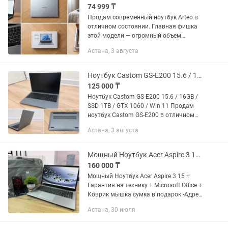
74 999 ₸
Продам современный ноутбук Arteo в
отличном состоянии. Главная фишка
этой модели — огромный объем
скоростной памяти (SSD 512 ГБ) и 8 ГБ
Астана, 3 августа
оперативной памяти. В отличие от
дешевых аналогов, этот ноут...
Ноутбук Castom GS-E200 15.6 / 16GB / SSD 1TB / GTX 1060 / Win 11
125 000 ₸
Ноутбук Castom GS-E200 15.6 / 16GB /
SSD 1TB / GTX 1060 / Win 11 Продам
ноутбук Castom GS-E200 в отличном
состоянии. Полностью рабочий, без
Астана, 3 августа
скрытых проблем. Подойдёт для учёбы,
работы, фильмов,...
Мощный Ноутбук Acer Aspire 3 15 Ryzen 7-5700U 8ядер/RAM 16GB/SSD 512GB
160 000 ₸
Мощный Ноутбук Acer Aspire 3 15 +
Гарантия на технику + Microsoft Office +
Коврик мышка сумка в подарок -Адрес:
пр.Абая 45 , бутик 1 “NoutBoom”
Астана, 30 июля
-Дисплей: 15.6’ дюйм FullHD
1920x1080p -Процессор:...