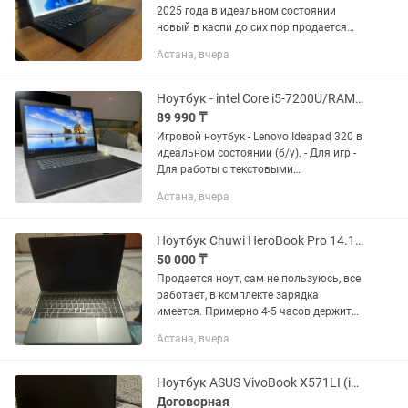
2025 года в идеальном состоянии
новый в каспи до сих пор продается
стоит 300.000тг в состоянии нового!
Астана, вчера
Подойдет для: Игр Для работы с
графикой Для работы...
Ноутбук - intel Core i5-7200U/RAM 8Gb DDR4/SSD 256Gb/intel HD Graphics 620
89 990 ₸
Игровой ноутбук - Lenovo Ideapad 320 в
идеальном состоянии (б/у). - Для игр -
Для работы с текстовыми
редакторами Microsoft Office, Excel,1C -
Астана, вчера
Домашнего использования
Технические...
Ноутбук Chuwi HeroBook Pro 14.1 / 8 Гб / SSD 256 Гб /
50 000 ₸
Продается ноут, сам не пользуюсь, все
работает, в комплекте зарядка
имеется. Примерно 4-5 часов держит
заряд. Нужно обновить ос. Озу 8 гб, ссд
Астана, вчера
256. Подходит под офисную или
домашнюю работу, не...
Ноутбук ASUS VivoBook X571LI (i5-10300H / GTX 1650 Ti / 512GB SSD)
Договорная