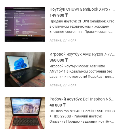
отличаться от указанных в...
Ноутбук CHUWI GemiBook XPro / Intel N100 / 8GB / SSD 256GB / Windows 11
149 900 ₸
Продаю ноутбук CHUWI GemiBook XPro
в отличном техническом и хорошем
внешнем состоянии. Практически не
пользовались Характеристики: •
Астана, 27 июля
Процессор: Intel N100 (4 ядра) •
Оперативная память: 8 ГБ DDR5 •...
Игровой ноутбук AMD Ryzen 7-7735HS/RAM 16Gb DDR5/SSD 512Gb/RTX 3050 6Gb GDD
360 000 ₸
Игровой ноутбук Model: Acer Nitro
ANV15-41 в идеальном состоянии без
царапин и потертости! Подойдет для:
Игр такие как Cs go, Dota 2, Pubg,
Астана, 27 июля
Fortnite, GTA 5, Cyberpunk 2077, Metro,
Танки и т.д Для...
Рабочий ноутбук Dell Inspiron N5040 Core i3 SSD 120GB HDD 298GB
40 000 ₸
Dell Inspiron N5040 • Core i3 • SSD 120GB
+ HDD 298GB • Рабочий ноутбук
Описание Продаю надежный ноутбук
Dell Inspiron N5040. Подойдет для