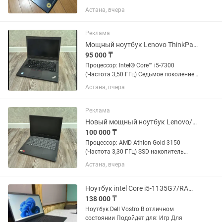
120гб работает быстро не зависает
Астана, вчера
windows 10 срочно Астана
Реклама
Мощный ноутбук Lenovo ThinkPad/Core i5-7300/SSD/Full HD/ОЗУ 8гб/14 дюйм
95 000 ₸
Процессор: Intel® Core™ i5-7300
(Частота 3,50 ГГц) Седьмое поколение
Память SSD Оперативная
Астана, вчера
память(ОЗУ): 8 Гигабайт Экран: 14
дюйм/Full HD(1920×1080)/IPS матрица
Сенсор отпечатков...
Реклама
Новый мощный ноутбук Lenovo/AMD Athlon Gold 3150/SSD/Full HD/ОЗУ 8 Гб
100 000 ₸
Процессор: AMD Athlon Gold 3150
(Частота 3,30 ГГц) SSD накопитель
Оперативная память (ОЗУ): 8 Гигабайт
Астана, вчера
Экран: 14 дюйм/Full HD/IPS матрица
Windows, антивирус, Office
лицензионные
Ноутбук intel Core i5-1135G7/RAM 16Gb/SSD 256Gb/intel(R) Iris(R) Graphics
138 000 ₸
Ноутбук Dell Vostro В отличном
состоянии Подойдет для: Игр Для