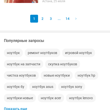
Астана, 25 июля
учебы, офиса, интернета и фильмов.
Работает исправно,...
1
2
3
...
14
Популярные запросы
ноутбук
ремонт ноутбуков
игровой ноутбук
ноутбук на запчасти
скупка ноутбуков
чистка ноутбуков
новые ноутбуки
ноутбук hp
ноутбук бу
ноутбук asus
ноутбук sony
ноутбуки новые
ноутбук acer
ноутбук lenovo
Показать еще
ноутбуки караганда
windows 7 ноутбук