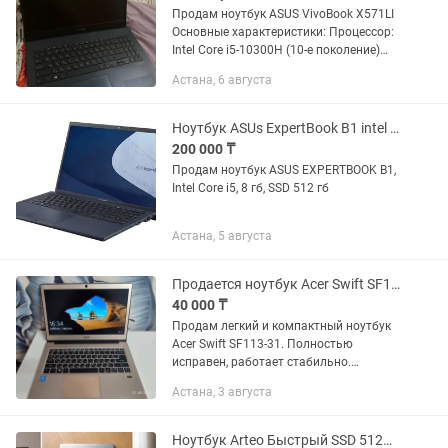
Продам ноутбук ASUS VivoBook X571LI
Основные характеристики: Процессор:
Intel Core i5-10300H (10-е поколение)
Видеокарта: NVIDIA GeForce GTX 1650
Астана, 6 августа
Ti (4 ГБ) Дисплей: 15.6" Full HD
(1920×1080) IPS,...
Ноутбук ASUs ExpertBook B1 intel Core i5, 8гб, SSD 512 гб
200 000 ₸
Продам ноутбук ASUS EXPERTBOOK B1,
Intel Core i5, 8 гб, SSD 512 гб
Астана, 5 августа
Продается ноутбук Acer Swift SF113-31 SSD 120 ГБ
40 000 ₸
Продам легкий и компактный ноутбук
Acer Swift SF113-31. Полностью
исправен, работает стабильно.
Отлично подойдет для учебы, работы с
Астана, 3 августа
документами, просмотра фильмов,
YouTube, интернет-серфинга и...
Ноутбук Arteo Быстрый SSD 512GB / 8GB RAM / Тонкий и легкий