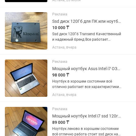
Астана, 26 июля
Microsoft Office (Word, Excel) 2010–2019
✔ Полная настройка...
Реклама
Ssd диск 120Гб для ПК или ноутбука
10 000 ₸
Ssd диск 120Гб Transend Качественный
и надежный бренд Все работает
Подойдёт для ПК или ноутбука С ним
Астана, вчера
компьютер будет работать намного
быстрее чем с hdd диском Могу перед
продажей показать что...
Реклама
Мощный ноутбук Asus Intel i7 ОЗУ 8гб Full hd экран ssd 120гб и hdd 1000гб
98 000 ₸
Ноутбук в хорошем состоянии всё
отлично работает все характеристики
есть на фото в объявлении звоните
Астана, вчера
Реклама
Мощный ноутбук Intel i7 ssd 120гб hdd 1000гб озу 8гб продам срочно
89 000 ₸
Ноутбук леново в хорошем состоянии
всё отлично работа стоит ssd диск на