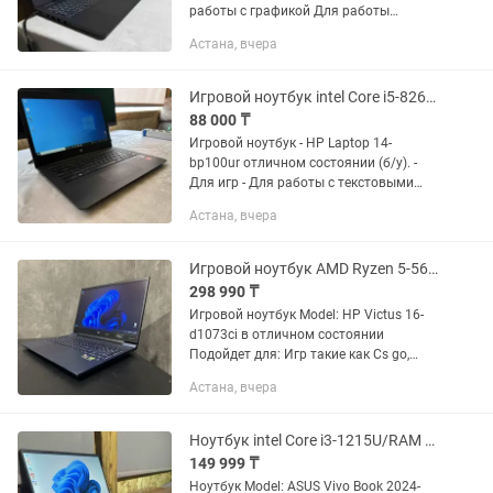
работы с графикой Для работы
текстовыми редакторами. Технические
Астана, вчера
характеристики ноутбука: + Диагональ
экрана 15.6 дюймов +...
Игровой ноутбук intel Core i5-8265U/RAM 8Gb/SSD 256Gb/R7 M340 2Gb GDDR5
88 000 ₸
Игровой ноутбук - HP Laptop 14-
bp100ur отличном состоянии (б/у). -
Для игр - Для работы с текстовыми
редакторами Microsoft Office, Excel,1C -
Астана, вчера
Домашнего использования
Технические...
Игровой ноутбук AMD Ryzen 5-5600H/RAM 16Gb DDR4/SSD 1000Gb/RTX 3060 GDDR6
298 990 ₸
Игровой ноутбук Model: HP Victus 16-
d1073ci в отличном состоянии
Подойдет для: Игр такие как Cs go,
Dota 2, Pubg, Fortnite, GTA 5, Cyberpunk
Астана, вчера
2077, Metro, Танки и т.д Для работы с
графикой - Corel...
Ноутбук intel Core i3-1215U/RAM 8Gb DDR4/SSD 512Gb/intel UND Graphics
149 999 ₸
Ноутбук Model: ASUS Vivo Book 2024-