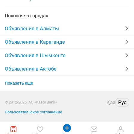
аренда ноутбуков
ноутбук леново
Похожие в городах
lenovo игровой ноутбук
Объявления в Алматы
Объявления в Караганде
Объявления в Шымкенте
Объявления в Актобе
Объявления в Актау
Показать еще
Объявления в Таразе
Қаз
Рус
© 2012-2026, АО «Kaspi Bank»
Объявления в Павлодаре
Пользовательское соглашение
Объявления в Уральске