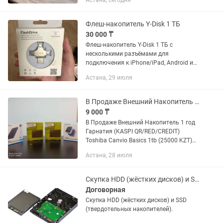
Астана, сегодня
ноутбука, под установку системы
(Windows) и основных программ.
Состояние и...
Флеш-накопитель Y-Disk 1 ТБ
30 000 ₸
Флеш-накопитель Y-Disk 1 ТБ с
несколькими разъёмами для
подключения к iPhone/iPad, Android и
Windows. Подходит для хранения и
Астана, 29 июля
переноса фото, видео, музыки и
документов.
В Продаже Внешний Накопитель 1 год Гарнатия (KASPI QR/RED/CREDIT)
9 000 ₸
В Продаже Внешний Накопитель 1 год
Гарнатия (KASPI QR/RED/CREDIT)
Toshiba Canvio Basics 1tb (25000 KZT)
Toshiba Canvio Basics 500gb (18000
Астана, 28 июля
KZT) Orico 25PW1 750gb (21000 KZT)
Orico 2521U3 320gb (13000...
Скупка HDD (жёстких дисков) и SSD (твердотельных накопителей).
Договорная
Скупка HDD (жёстких дисков) и SSD
(твердотельных накопителей).