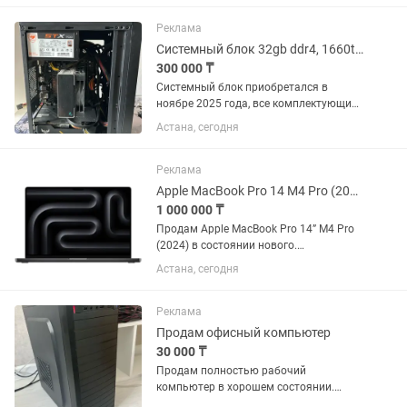
записано 22 ТБ (ресурс огромный). -
Наработка: 9222 часа. -...
Реклама
Системный блок 32gb ddr4, 1660ti tuf gaming, r5 5600x
300 000 ₸
Системный блок приобретался в
ноябре 2025 года, все комплектующие
новые, кроме видеокарты, но она
Астана, сегодня
вполне себе хорошо работает (стресс
тесты приложены в фото, видеокарта
нагружена в тесте на предел и...
Реклама
Apple MacBook Pro 14 M4 Pro (2024)
1 000 000 ₸
Продам Apple MacBook Pro 14” M4 Pro
(2024) в состоянии нового.
Практически не использовался.
Астана, сегодня
Характеристики: Процессор: Apple M4
Pro Экран: 14.2” Liquid Retina XDR
Оперативная память: 24 ГБ ...
Реклама
Продам офисный компьютер
30 000 ₸
Продам полностью рабочий
компьютер в хорошем состоянии.
Отлично подойдет для работы, учебы,