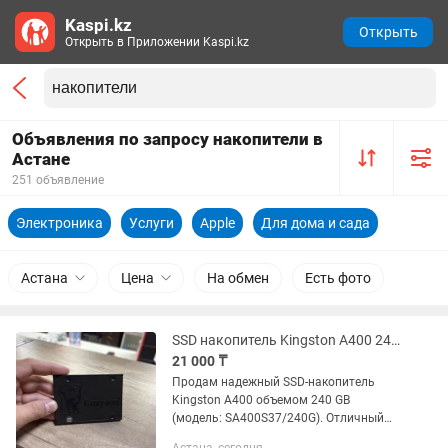
Kaspi.kz
Открыть
Открыть в Приложении Kaspi.kz
Объявления по запросу накопители в
Астане
251 объявление
Электроника
Услуги
Apple
Для дома и сада
Астана
Цена
На обмен
Есть фото
SSD накопитель Kingston A400 240GB (SATA III, 2.5) Отличное состояние
21 000 ₸
Продам надежный SSD-накопитель
Kingston A400 объемом 240 GB
(модель: SA400S37/240G). Отличный
вариант для ускорения ПК или