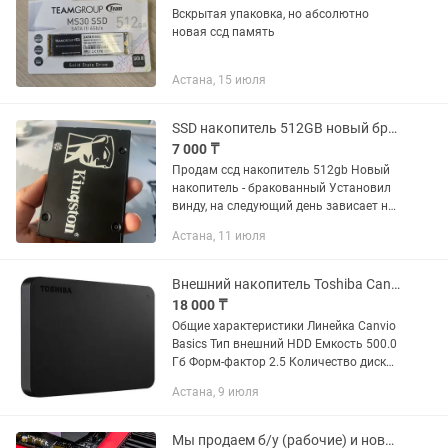
Вскрытая упаковка, но абсолютно
новая ссд память
Астана, 15 июля
SSD накопитель 512GB новый бракованный
7 000 ₸
Продам ссд накопитель 512gb Новый
накопитель - бракованный Установил
винду, на следующий день зависает на
инициализации биоса. Продажа на
Астана, 11 июля
запчасти и под восстановление
Внешний накопитель Toshiba Canvio Basics HDTB410EK3AA 500 Гб
18 000 ₸
Общие характеристики Линейка Canvio
Basics Тип внешний HDD Емкость 500.0
Гб Форм-фактор 2.5 Количество дисков
1 Форм-фактор мест под накопители
Астана, 9 июля
2.5 Скорость записи/Скорость чтения
140...
Мы продаем б/у (рабочие) и новые SSD накопители 2.5, m2.