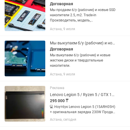
Договорная
Мы продаем б/у (рабочие) и новые SSD
накопители 2.5, m2. Trade-in
Производитель, модель,
характеристики, комплект поставки и
Астана, 9 июля
внешний вид данного товара могут
отличаться от указанных в...
Мы выкупаем б/у (рабочие) и новые жесткие диски и твердотельные накопители.
Договорная
Мы выкупаем б/у (рабочие) и новые
жесткие диски и твердотельные
накопители.
Астана, 9 июля
Реклама
Lenovo Legion 5 / Ryzen 5 / GTX 1660 Ti / 16GB RAM / SSD HDD
295 000 ₸
💻 Ноутбук Lenovo Legion 5 (15ARH05H)
+ оригинальная зарядка 230W Продаю
мощный игровой ноутбук Lenovo Legion
Астана, сегодня
5 в отличном состоянии.
Использовался только для учебы,