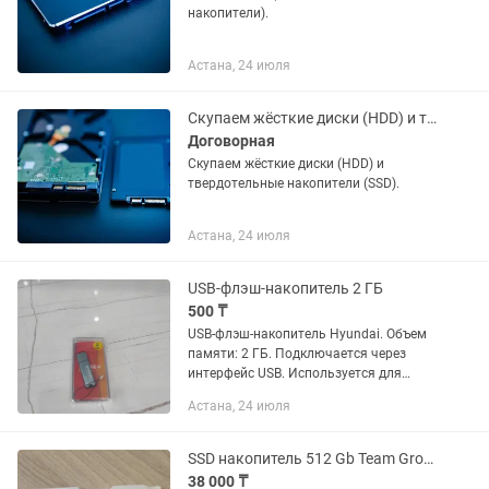
накопители).
Астана, 24 июля
Скупаем жёсткие диски (HDD) и твердотельные накопители (SSD).
Договорная
Скупаем жёсткие диски (HDD) и
твердотельные накопители (SSD).
Астана, 24 июля
USB-флэш-накопитель 2 ГБ
500 ₸
USB-флэш-накопитель Hyundai. Объем
памяти: 2 ГБ. Подключается через
интерфейс USB. Используется для
хранения и переноса файлов между
Астана, 24 июля
устройствами. Портативное
устройство с металлическим корпусом.
SSD накопитель 512 Gb Team Group MS30, M.2, SATA III, 2штуки
38 000 ₸