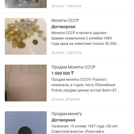
Астана, 1 августа
Монеты СССР
Договорная
Монеты СССР и монета царских
времен номиналом 2 копейки 1889
года цена на советские только 40 000
тысяч скидки нет а царскую монету
Астана, 1 августа
номиналом 2 копейки цена 20 000
номиналом от 5 копеек 1961года...
Продам Монеты СССР
1 000 000 ₸
Продам монеты СССР,+ Разного
номинала, и годов, +есть Юбилейные
Рубли, продам целым лотом! Всего 873
монеты + 17 штук юбелейных рубля +3
Астана, 28 июля
рубля одна штука.
Продам монету
Договорная
Название: 15 копеек 1967 года «50 лет
Советской власти» (Рабочий и