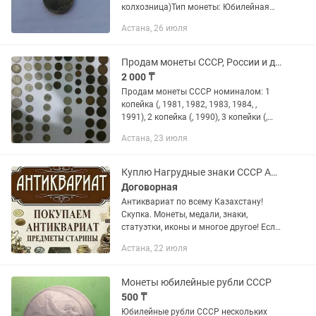
колхозница)Тип монеты: Юбилейная
монета СССРМеталл: Медно-никелевый
Астана, 26 июля
сплав (нейзильбер)Состояние: Из
обращения (VF / Very Fine),...
Продам монеты СССР, России и другие
2 000 ₸
Продам монеты СССР номиналом: 1
копейка (, 1981, 1982, 1983, 1984, ,
1991), 2 копейка (, 1990), 3 копейки (,
1984, 1985, 1988, 1989, 1991), 5 копеек
Астана, 23 июля
(), 10 копеек (, 1982, 1983, 1984, 1986,
1987,...
Куплю Нагрудные знаки СССР Антиквариат Скупка Монет Скупка анттквариата
Договорная
Антиквариат по всему Казахстану!
Скупка. Монеты, медали, знаки,
статуэтки, иконы и многое другое! Если
Вам нужно выгодно и быстро продать
Астана, 22 июля
антиквариат предлагаем
воспользоваться нашими...
Монеты юбилейные рубли СССР
500 ₸
Юбилейные рубли СССР нескольких