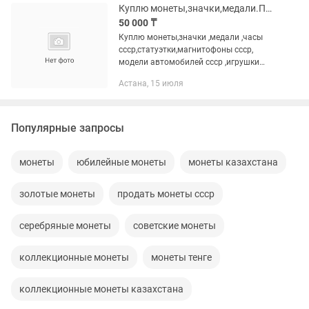
Куплю монеты,значки,медали.Прочий антиквариат.
50 000 ₸
Куплю монеты,значки ,медали ,часы
ссср,статуэтки,магнитофоны ссср,
модели автомобилей ссср ,игрушки
ссср,подстаканники,зажигалки,пепельн
Астана, 15 июля
ицы,картриджи от денди сега ,прочий
антиквариат. Так же куплю...
Популярные запросы
монеты
юбилейные монеты
монеты казахстана
золотые монеты
продать монеты ссср
серебряные монеты
советские монеты
коллекционные монеты
монеты тенге
коллекционные монеты казахстана