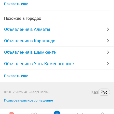
Показать еще
иностранные монеты
монеты 1991
монеты 100 тенге
монеты рубли
Похожие в городах
продать советские монеты
монеты россии
Объявления в Алматы
монеты разные
монеты купюры
монеты цент
Объявления в Караганде
монеты серебрянные
монеты городов
Объявления в Шымкенте
серебряные монеты казахстана
Объявления в Усть-Каменогорске
Объявления в Актобе
колекционые монеты
Показать еще
Объявления в Актау
Қаз
Рус
© 2012-2026, АО «Kaspi Bank»
Объявления в Таразе
Пользовательское соглашение
Объявления в Атырау