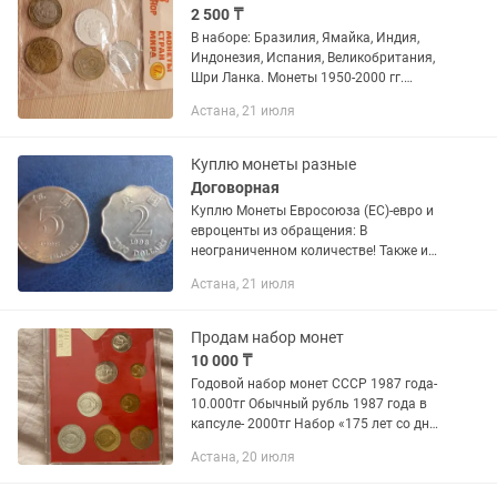
2 500 ₸
В наборе: Бразилия, Ямайка, Индия,
Индонезия, Испания, Великобритания,
Шри Ланка. Монеты 1950-2000 гг.
Также продаю монеты свыше 120
Астана, 21 июля
стран мира по цене от 100 тг, СССР и
РФ от 50 тг, купюры свыше 100...
Куплю монеты разные
Договорная
Куплю Монеты Евросоюза (ЕС)-евро и
евроценты из обращения: В
неограниченном количестве! Также и
монеты США и других стран.также
Астана, 21 июля
куплю разный антиквариат-значки,
медали, ювелирку, статуэтки СССР и
т....
Продам набор монет
10 000 ₸
Годовой набор монет СССР 1987 года-
10.000тг Обычный рубль 1987 года в
капсуле- 2000тг Набор «175 лет со дня
Бородинского сражения» 1987 года-
Астана, 20 июля
6000тг