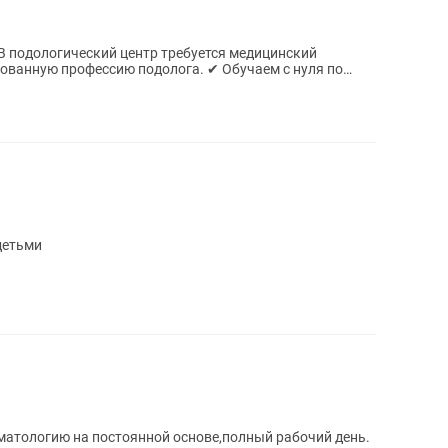
офессию подолога. ✔ Обучаем с нуля по
оговор...
 детьми
томатологию на постоянной основе,полный рабочий день.