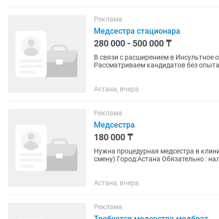
Реклама
Медсестра стационара
280 000 - 500 000 ₸
В связи с расширением в Инсультное 
Рассматриваем кандидатов без опыта
адаптации. Мы предлагаем: ✅ Сменный
Астана, вчера
Реклама
Медсестра
180 000 ₸
Нужна процедурная медсестра в клинику ASTON График 2/2 с 09:00 до 20:0
смену) Город:Астана Обязательно : наличие действующего сертификата (сестринское дело ) и
опыт с уколами ,...
Астана, вчера
Реклама
Требуется медсестра медбрат