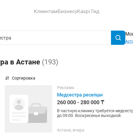
Клиентам
Бизнесу
Kaspi Гид
Мой
Аст
ра в Астане
(193)
Сортировка
Реклама
Медсестра ресепшн
260 000 - 280 000 ₸
В частную клинику требуется медсестра
до 09:00. Воскресенье выходной.
Астана, вчера