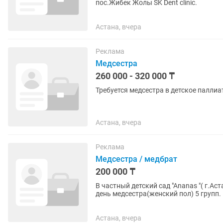
пос.Жибек Жолы SK Dent clinic.
Астана, вчера
Реклама
Медсестра
260 000 - 320 000 ₸
Требуется медсестра в детское паллиа
Астана, вчера
Реклама
Медсестра / медбрат
200 000 ₸
В частный детский сад "Аnanas "( г.Ас
день медсестра(женский пол) 5 групп.
обучения.
Астана, вчера