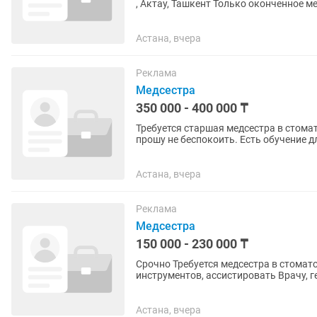
, Актау, Ташкент Только оконченное мед.образование Студентов не рассматриваем❌ Полный
день,график 5/2...
Астана, вчера
Реклама
Медсестра
350 000 - 400 000 ₸
Требуется старшая медсестра в стома
прошу не беспокоить. Есть обучение д
стоматологии
Астана, вчера
Реклама
Медсестра
150 000 - 230 000 ₸
Срочно Требуется медсестра в стоматологию
инструментов, ассистировать Врачу, г
Астана, вчера