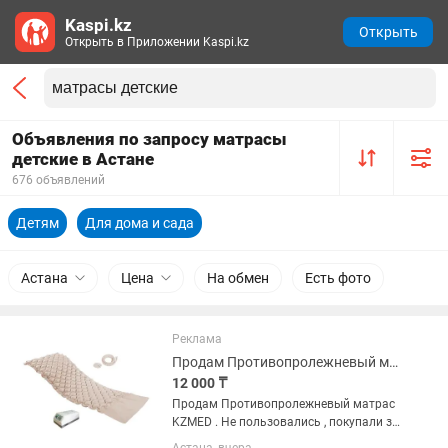
Kaspi.kz
Открыть
Открыть в Приложении Kaspi.kz
Объявления по запросу матрасы
детские в Астане
676 объявлений
Детям
Для дома и сада
Астана
Цена
На обмен
Есть фото
Реклама
Продам Противопролежневый матрас KZMED -
12 000 ₸
Продам Противопролежневый матрас
KZMED . Не пользовались , покупали за
16500 тенге. Продаю за 13000