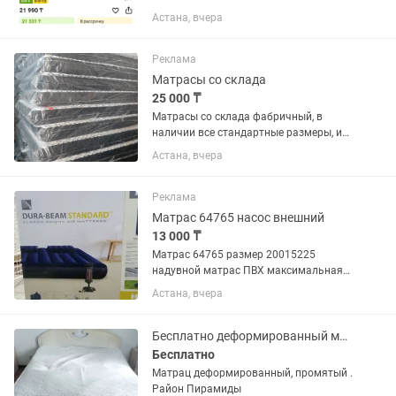
Астана, вчера
Реклама
Матрасы со склада
25 000 ₸
Матрасы со склада фабричный, в
наличии все стандартные размеры, и
на заказ. Доставка по всем городам
Астана, вчера
РК Абзал. Боннель. 180×200 = 39000 т
160×200 = 35000 т 140×200 = 35000 т
120×200 = 33000...
Реклама
Матрас 64765 насос внешний
13 000 ₸
Матрас 64765 размер 20015225
надувной матрас ПВХ максимальная
нагрузка 272 кг насос ручной две
Астана, вчера
подушки
Бесплатно деформированный матрас 200х180
Бесплатно
Матрац деформированный, промятый .
Район Пирамиды