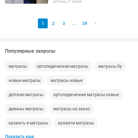
Астана, 31 июля
1
2
3
...
29
Популярные запросы
матрасы
ортопедические матрасы
матрасы бу
новые матрасы
матрасы новые
детские матрасы
ортопедические матрасы новые
диваны матрасы
матрасы на заказ
кровать и матрасы
кровати матрасы
Показать еще
матрасы склада
матрасы заказ