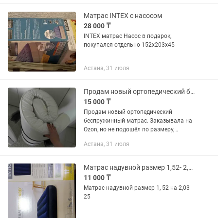
давление, улучшает кровообращение
и...
Матрас INTEX с насосом
28 000 ₸
INTEX матрас Насос в подарок,
покупался отдельно 152х203х45
Астана, 31 июля
Продам новый ортопедический беспружинный матрас.
15 000 ₸
Продам новый ортопедический
беспружинный матрас. Заказывала на
Ozon, но не подошёл по размеру,
поэтому не использовался. Размер:
Астана, 31 июля
190×75×8 см. Комфортный, подойдёт
для односпальной кровати, кушетки...
Матрас надувной размер 1,52- 2,03
11 000 ₸
Матрас надувной размер 1, 52 на 2,03
25