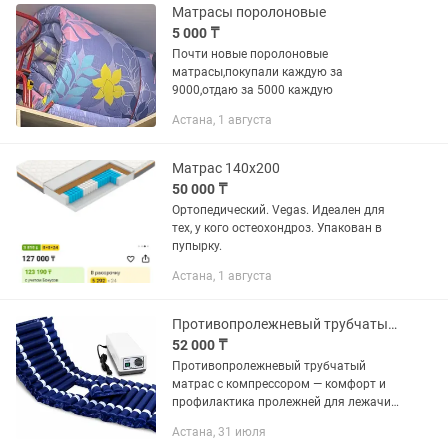
Матрасы поролоновые
5 000 ₸
Почти новые поролоновые
матрасы,покупали каждую за
9000,отдаю за 5000 каждую
Астана, 1 августа
Матрас 140х200
50 000 ₸
Ортопедический. Vegas. Идеален для
тех, у кого остеохондроз. Упакован в
пупырку.
Астана, 1 августа
Противопролежневый трубчатый матрас
52 000 ₸
Противопролежневый трубчатый
матрас с компрессором — комфорт и
профилактика пролежней для лежачих
пациентов. Специальная трубчатая
Астана, 31 июля
система равномерно распределяет