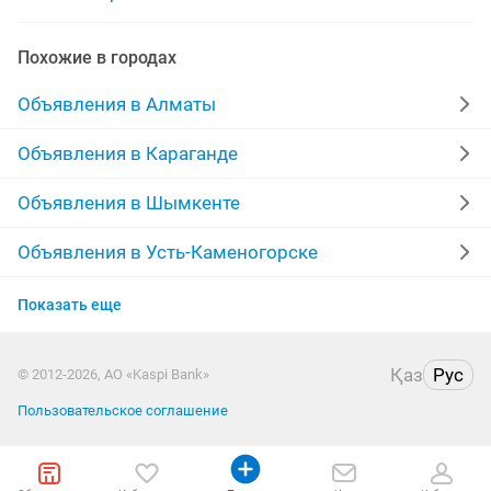
кровать матрасы
ортопедические матрасы доставка
Похожие в городах
поролоновые матрасы
Объявления в Алматы
Объявления в Караганде
Объявления в Шымкенте
Объявления в Усть-Каменогорске
Объявления в Актобе
Показать еще
Объявления в Актау
Қаз
Рус
© 2012-2026, АО «Kaspi Bank»
Объявления в Таразе
Пользовательское соглашение
Объявления в Павлодаре