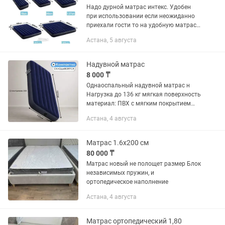
Надо дурной матрас интекс. Удобен
при использовании если неожиданно
приехали гости то на удобную матрас
идеальное решение Также можно
Астана, 5 августа
использовать при отдыхе на природе.
Можно использовать как...
Надувной матрас
8 000 ₸
Однаоспальный надувной матрас н
Нагрузка до 136 кг мягкая поверхность
материал: ПВХ с мягким покрытием
Цвет: синий / темно синий Длина 191,
Астана, 4 августа
ширина 100, высота 25
Матрас 1.6х200 см
80 000 ₸
Матрас новый не полощет размер Блок
независимых пружин, и
ортопедическое наполнение
Астана, 4 августа
Матрас ортопедический 1,80