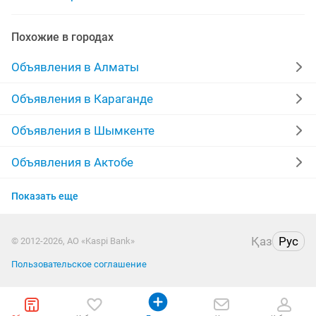
манеж бортиками
манеж для
матрас манеж
Похожие в городах
манежку
манеж овальный
Объявления в Алматы
Объявления в Караганде
Объявления в Шымкенте
Объявления в Актобе
Объявления в Актау
Показать еще
Объявления в Таразе
Қаз
Рус
© 2012-2026, АО «Kaspi Bank»
Объявления в Павлодаре
Пользовательское соглашение
Объявления в Атырау