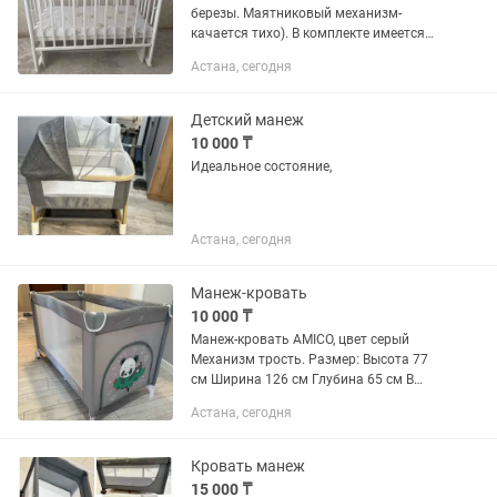
березы. Маятниковый механизм-
качается тихо). В комплекте имеется
матрас.
Астана, сегодня
Детский манеж
10 000 ₸
Идеальное состояние,
Астана, сегодня
Манеж-кровать
10 000 ₸
Манеж-кровать AMICO, цвет серый
Механизм трость. Размер: Высота 77
см Ширина 126 см Глубина 65 см В
подарок мягкий матрас, покупали
Астана, сегодня
отдельно, чтобы ребенку было
комфортно спать. кровать-манеж;...
Кровать манеж
15 000 ₸