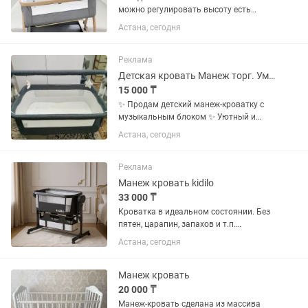
можно регулировать высоту есть
москитная сетка также место для
Астана, сегодня
пеленания можно использовать по
желанию нам не пригодилась
состочние новое по цене можно
Реклама
договориться
Детская кровать Манеж торг. Уместен
15 000 ₸
✨ Продам детский манеж-кроватку с
музыкальным блоком ✨ Уютный и
удобный манеж-кроватка для вашего
Астана, сегодня
малыша 🧸 Подходит как для сна, так и
для игр. Лёгкий, компактный и очень
практичный в...
Реклама
Манеж кровать kidilo
33 000 ₸
Кроватка в идеальном состоянии. Без
пятен, царапин, запахов и т.п.
Пользовались 3 месяца, имеется чек с
Астана, сегодня
датой, коробка. Покупали как
дополнительную кроватку.
Лаконичная, практичная, очень
Манеж кровать
удобная....
20 000 ₸
Манеж-кровать сделана из массива