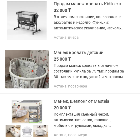
колыбельные...
Продам манеж-кровать Kidilo с автоукачиванием
32 000 ₸
В отличном состоянии, пользовались
аккуратно и недолго. Функции:
автоматическое укачивание, несколько
режимов скорости, музыкальный блок,
Астана, вчера
опускающаяся боковая стенка, колеса
с фиксаторами,...
Манеж кровать детский
25 000 ₸
Продам манеж кровать в отличном
состоянии купила за 75 тыс, продам за
30 тыс вместе с подушкой и матрасом
Астана, позавчера
Манеж, шезлонг от Mastela
20 000 ₸
Комплектация съемный чехол,
антимоскитная сетка, капюшон,
мобиль с игрушками, вкладка-
матрасик нескользящие ножки,
Астана, позавчера
складная конструкция, фиксация