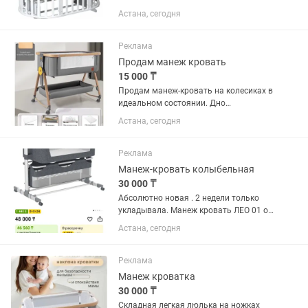
итальянской краской. В наборе
Астана, сегодня
имеется:два ортопедических
матраса,тюль со стойкой чтобы
установить на кровать и набор
Реклама
подушек. Все...
Продам манеж кровать
15 000 ₸
Продам манеж-кровать на колесиках в
идеальном состоянии. Дно
регулируется по высоте, одна стенка
Астана, сегодня
открывается и можно полностью
приставить к кровати. Внизу ящик для
вещей и мелочей. Матрас в подарок
Реклама
Манеж-кровать колыбельная
30 000 ₸
Абсолютно новая . 2 недели только
укладывала. Манеж кровать ЛЕО 01 от
0 до 24 месяцеаэв
Астана, сегодня
Реклама
Манеж кроватка
30 000 ₸
Складная легкая люлька на ножках