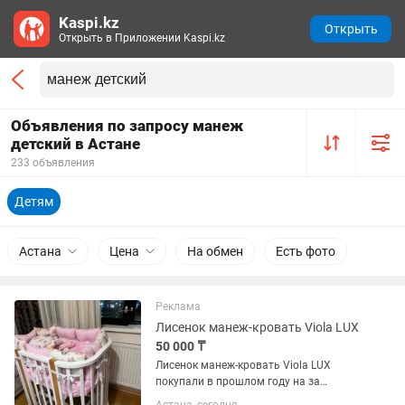
Kaspi.kz
Открыть
Открыть в Приложении Kaspi.kz
Объявления по запросу манеж
детский в Астане
233 объявления
Детям
Астана
Цена
На обмен
Есть фото
Реклама
Лисенок манеж-кровать Viola LUX
50 000 ₸
Лисенок манеж-кровать Viola LUX
покупали в прошлом году на за
125.000. В комплекте есть два матраса