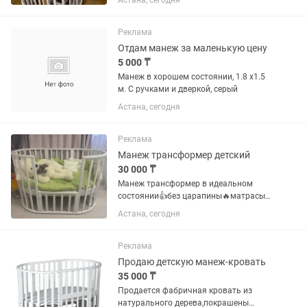
Астана, сегодня
+ подарю 2 красивых комплекта белья
с бортиками Продаем в связи с
переездом
Реклама
Отдам манеж за маленькую цену
5 000 ₸
Манеж в хорошем состоянии, 1.8 х1.5
м. С ручками и дверкой, серый
Астана, сегодня
Реклама
Манеж трансформер детский
30 000 ₸
Манеж трансформер в идеальном
состоянии👍без царапины🔥матрасы
новые
Астана, сегодня
Реклама
Продаю детскую манеж-кровать
35 000 ₸
Продается фабричная кровать из
натурального дерева,покрашены