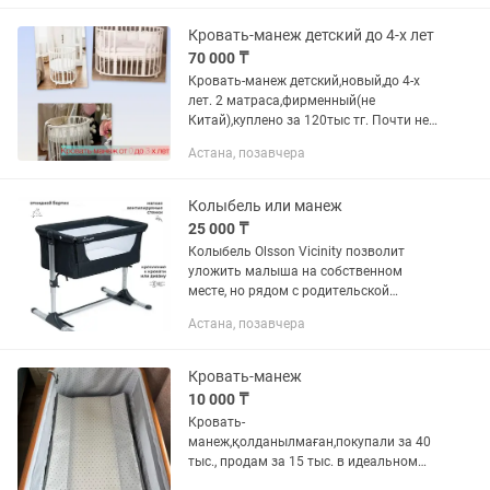
качания
Кровать-манеж детский до 4-х лет
70 000 ₸
Кровать-манеж детский,новый,до 4-х
лет. 2 матраса,фирменный(не
Китай),куплено за 120тыс тг. Почти не
пользовались,большой матрас в
Астана, позавчера
упаковке. Регулировка для
удобства.Продаю почти на полцены
Колыбель или манеж
25 000 ₸
Колыбель Olsson Vicinity позволит
уложить малыша на собственном
месте, но рядом с родительской
кроватью. Как только ребенок
Астана, позавчера
подрастет, используйте ее в качестве
отдельно стоящей кроватки.
Откидной...
Кровать-манеж
10 000 ₸
Кровать-
манеж,қолданылмаған,покупали за 40
тыс., продам за 15 тыс. в идеальном
состоянии , сеткасы, пеленальныйы