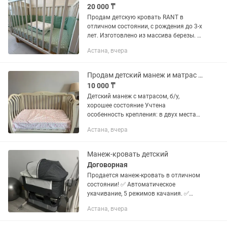
20 000 ₸
Продам детскую кровать RANT в
отличном состоянии, с рождения до 3-х
лет. Изготовлено из массива березы. 2
положения ложа. Размер стандартный
Астана, вчера
- 65х95. Цена - 20 000тг. В подарок:
матрас, двусторонний...
Продам детский манеж и матрас б/у
10 000 ₸
Детский манеж с матрасом, б/у,
хорошее состояние Учтена
особенность крепления: в двух местах
установлены дополнительные
Астана, вчера
пластиковые стяжки для большей
надежности
Манеж-кровать детский
Договорная
Продается манеж-кровать в отличном
состоянии! ✅ Автоматическое
укачивание, 5 режимов качания. ✅
Подключение по Bluetooth к телефону.
Астана, вчера
Можно включать любую музыку с
телефона или спокойные