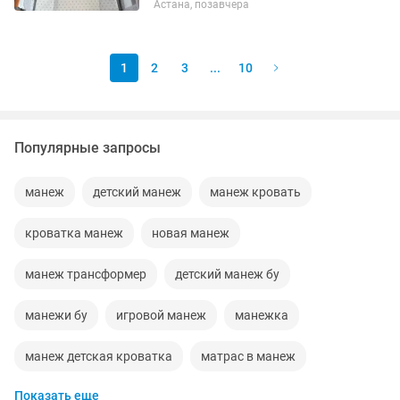
Астана, позавчера
бар, высотасы регулируется, и ножкасы
тоже регулируется можно качать как
люлька ,...
1
2
3
...
10
Популярные запросы
манеж
детский манеж
манеж кровать
кроватка манеж
новая манеж
манеж трансформер
детский манеж бу
манежи бу
игровой манеж
манежка
манеж детская кроватка
матрас в манеж
Показать еще
манеж для детей
манежки
манеж люлька