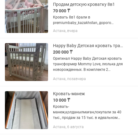
игровой...
Продам детскую кроватку 8в1
70 000 ₸
Кровать 8в1 брали в
premiumbaby_kazakhstan, дорого
Кровать из экологичного чистого
Астана, вчера
дерева Есть балдахин, бортики
Ортопедический матрас 2 штуки Почти
не использовали, так как ребенок не
Happy Baby Детская кровать трансформер для новорожденных
спал в...
200 000 ₸
Оригинал Happy Baby Детская кровать
трансформер Mommy Love, люлька для
новорожденных. В комплекте 2
наволочки бежевый, 1 наволочка в
Астана, позавчера
узор (цвет) кровати, 1 бортик в узор
(цвет) кровати. Все эти вещи...
Кровать-манеж
10 000 ₸
Кровать-
манеж,қолданылмаған,покупали за 40
тыс., продам за 15 тыс. в идеальном
состоянии , сеткасы, пеленальныйы
Астана, 6 августа
бар, высотасы регулируется, и ножкасы
тоже регулируется можно качать как