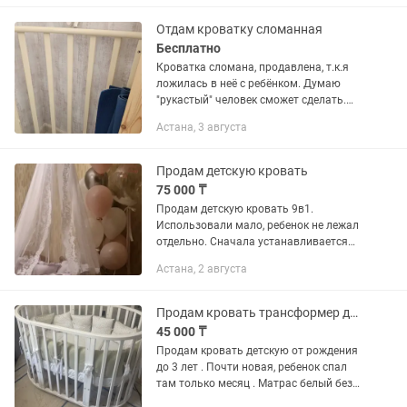
Отдам кроватку сломанная
Бесплатно
Кроватка сломана, продавлена, т.к.я
ложилась в неё с ребёнком. Думаю
"рукастый" человек сможет сделать.
Кроватка использовалась 1 год,
Астана, 3 августа
сначала в виде люльки, потом в виде
кроватки. Сейчас в...
Продам детскую кровать
75 000 ₸
Продам детскую кровать 9в1.
Использовали мало, ребенок не лежал
отдельно. Сначала устанавливается
как люлька кровать и пеленальный
Астана, 2 августа
столик, затем уже увеличивается как
подрастет ребенок. Можно сделать...
Продам кровать трансформер детская
45 000 ₸
Продам кровать детскую от рождения
до 3 лет . Почти новая, ребенок спал
там только месяц . Матрас белый без
пятен , чистый . Делается круглой