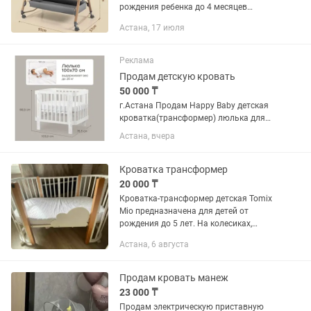
рождения ребенка до 4 месяцев
параллельно с большой кроваткой.
Астана, 17 июля
Очень удобно приставлять ко
взрослой кровати или перевозить в...
Реклама
Продам детскую кровать
50 000 ₸
г.Астана Продам Happy Baby детская
кроватка(трансформер) люлька для
новорожденных от 0 до 3 лет ,
Астана, вчера
приставная , с маятником и колесами.
Почти новая , просто стоит дома.
(ребенок не лежал) . Подарок 🎁...
Кроватка трансформер
20 000 ₸
Кроватка-трансформер детская Tomix
Mio предназначена для детей от
рождения до 5 лет. На колесиках,
передвижная. Выполнена из
Астана, 6 августа
экологически чистого массива березы
с декоративной вставкой из МДФ...
Продам кровать манеж
23 000 ₸
Продам электрическую приставную