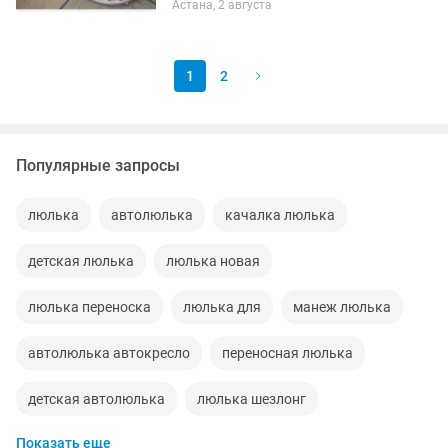
Астана, 2 августа
формы люлька с качалкой , овальной
когда подрастает...
1
2
Популярные запросы
люлька
автолюлька
качалка люлька
детская люлька
люлька новая
люлька переноска
люлька для
манеж люлька
автолюлька автокресло
переносная люлька
детская автолюлька
люлька шезлонг
Показать еще
коляска автолюлька
сумка люлька