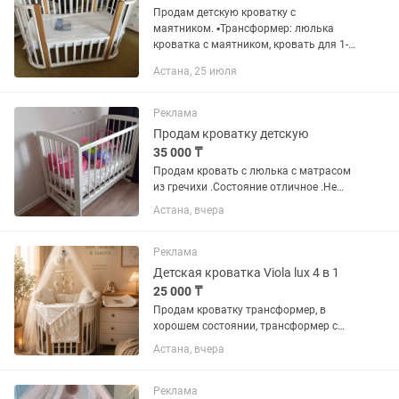
Продам детскую кроватку с
маятником. ▪️Трансформер: люлька
кроватка с маятником, кровать для 1-2
года, затем можно убрать маятник и
Астана, 25 июля
сделать как диванчик-кроватку для 3-4
года. ▫️Российская фирма. В...
Реклама
Продам кроватку детскую
35 000 ₸
Продам кровать с люлька с матрасом
из гречихи .Состояние отличное .Не
пользовались.в Подарок отдам стул
Астана, вчера
плюс манеж.
Реклама
Детская кроватка Viola lux 4 в 1
25 000 ₸
Продам кроватку трансформер, в
хорошем состоянии, трансформер с
маятником, 2 матраса в комплекте
Астана, вчера
Может трансформироваться:
маленькая люлька, овальная кровать,
приставная кровать-диванчик и
Реклама