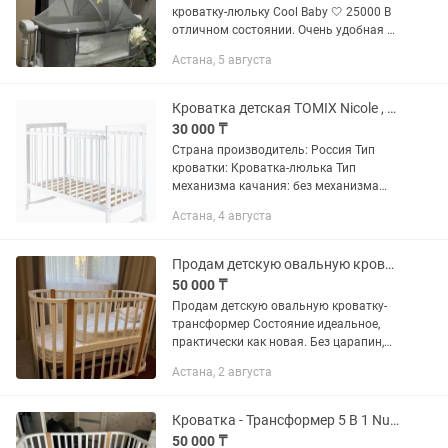
кроватку-люльку Cool Baby 🤍 25000 В
отличном состоянии. Очень удобная и
функциональная люлька для малышей
Астана, 5 августа
с рождения. -Регулировка высоты -
Приставная конструкция к...
Кроватка детская TOMIX Nicole , белый
30 000 ₸
Страна производитель: Россия Тип
кроватки: Кроватка-люлька Тип
механизма качания: без механизма
Материал каркаса: натуральное
Астана, 4 августа
дерево Длина 94 см Ширина 54 см
Высота с учетом боковин 80 см Вес...
Продам детскую овальную кроватку-трансформер
50 000 ₸
Продам детскую овальную кроватку-
трансформер Состояние идеальное,
практически как новая. Без царапин,
сколов и других дефектов. Ребенок
Астана, 2 августа
практически не спал и не лежал в
кроватке, поэтому оба матраса...
Кроватка - Трансформер 5 В 1 Nuvola Lux С МАЯТНИКОМ 2 МАТРАСА, В ПОДАРОК
50 000 ₸