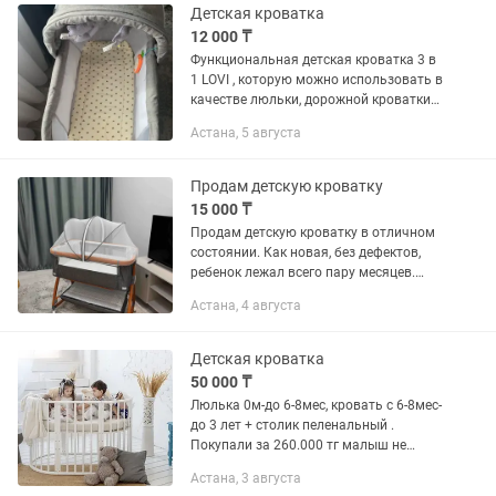
люлька ,...
Детская кроватка
12 000 ₸
Функциональная детская кроватка 3 в
1 LOVI , которую можно использовать в
качестве люльки, дорожной кроватки
или домашней кроватки. LOVI будет
Астана, 5 августа
идеальным решением в любых
условиях - даже в длительных...
Продам детскую кроватку
15 000 ₸
Продам детскую кроватку в отличном
состоянии. Как новая, без дефектов,
ребенок лежал всего пару месяцев.
Дополнительно покупала
Астана, 4 августа
ортопедический матрас, продаю его в
комплекте. Очень удобная,...
Детская кроватка
50 000 ₸
Люлька 0м-до 6-8мес, кровать с 6-8мес-
до 3 лет + столик пеленальный .
Покупали за 260.000 тг малыш не
лежал стоит просто. Поэтому продаю.
Астана, 3 августа