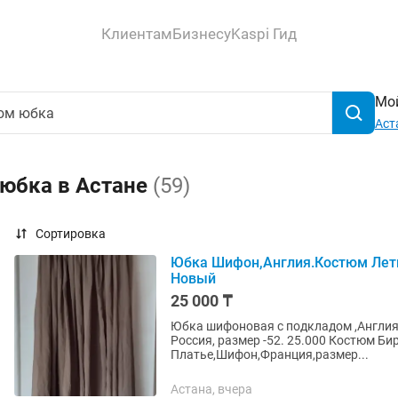
Клиентам
Бизнесу
Kaspi Гид
Мой
Аст
 юбка в Астане
(59)
Сортировка
Юбка Шифон,Англия.Костюм Летн
Новый
25 000 ₸
Юбка шифоновая с подкладом ,Англия,
Россия, размер -52. 25.000 Костюм Би
Платье,Шифон,Франция,размер...
Астана, вчера