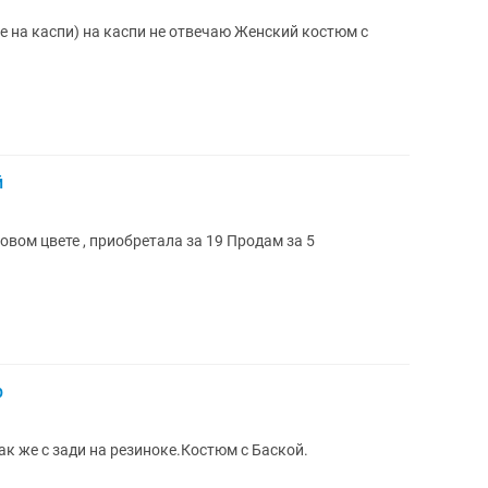
на каспи) на каспи не отвечаю Женский костюм с
й
зовом цвете , приобретала за 19 Продам за 5
р
ак же с зади на резиноке.Костюм с Баской.