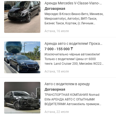
Аренда Mercedes V-Classe-Viano-Vito
Договорная
Мерседес В-Класс-Виано-Вито, Минивэн,
Микроавтобус, Автобус, ВИП-Такси,
Бизнес Такси, Кортеж, (с Личным
Водителем, Без ПОСРЕДНИКОВ) Мы
Астана, 16 июля
можем предложить услуги: • Часовая
аренда. • Выписка с...
Аренда авто с водителем! Прокат авто. VIP taxi ( вип такси)
7 000 - 155 000 ₸
Исключительно чёрные автомобили!
Только с водителем! Цены от 6000
тенге. Land Cruiser 200; Mercedes W222;
Toyota Camry 70/75 с водителем.
Астана, 18 июля
Трансфер аэропорт/вокзал. Свадебные
кортежи, выписки из...
Авто с водителем в аренду
Договорная
ТРАНСПОРТНАЯ КОМПАНИЯ Nomad
Elite АРЕНДА АВТО С ОПЫТНЫМИ
ВОДИТЕЛЯМИ Автомобиль премиум
класса Mercedes Benz S class W223, W
Астана, 22 июля
222, Toyota Camry 80, V class Viana,