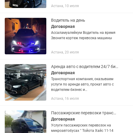
223 Mercedes V класса, VIP спринтера,
Астана, 10 июля
Хайс Автобусы. Аренда по часовой,
Трансфер,...
Водитель на день
Договорная
Ассаламуалейкум Водитель на время
Звоните кортеж перевозка машины
Астана, 20 июля
Аренда авто с водителем 24/7 бизнес класса Мерседес s class w222 w223 vip
Договорная
Транспортная компания, оказываем
услуги по аренде авто, прокат авто с
водителем бизнес и
представительского класса в г.Астана.
Астана, 16 июля
- Трансфер в аэропорт, трансфер из
аэропорта - Встреча и проводы
гостей,...
Пассажирские перевозки трансфер развозка минивэн аренда микроавтобуса 24/7
Договорная
Услуги пассажирских перевозок на
микроавтобусах " Тойота Хайс 11-14