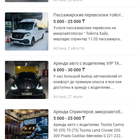
Астана, 20 июля
Микроавтобусы и оснащены
дополнительным, индивидуальной
системой...
Пассажирские перевозоки тойота хайс, мерседес спринтер, развозка, минивэн
5 000 - 25 000 ₸
Услуги пассажирских перевозок на
микроавтобусах " Тойота Хайс,
мерседес спринтер 11-20 пассажирских
мест Форма оплаты любая,Нал,Без-
Астана, 3 августа
нал,договора. Микроавтобусы и
оснащены дополнительным,...
Аренда авто с водителем, VIP TAXI 24/7, Трансфер, встречи. Межгород.
6 000 - 30 000 ₸
У нас большой выбор автомобилей от
комфорт до премиум класса и все они
доступны в аренду с водителем.
Аренда авто с водителем, бизнес класс.
Астана, 27 июля
Business Class. Опытные водители! -
BUSINESS TAXI -CITY...
Аренда Спринтеров ,микроавтобусы, легковые авто с водителем
5 000 - 25 000 ₸
Аренда авто с водителем. Toyota Camry
50 (55) 70 (75) Toyota Land Cruiser 200
300 Prado Cadillac Mercedes S 221 222