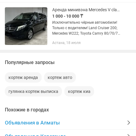
Staria Собственный автопарк...
Аренда минивэна Mercedes V class / Viano / Vito / Мерседес виано
1 000 - 10 000 ₸
Исключительно чёрные автомобили!
Только с водителем! Land Cruiser 200;
Mercedes W222; Toyota Camry 80/70/75
с водителем. Трансфер аэропорт/
Астана, 18 июля
вокзал. Свадебные кортежи, выписки
из роддома. Почасовая...
Популярные запросы
кортеж аренда
кортеж авто
гулянка кортеж выписка
кортеж киа
Похожие в городах
Объявления в Алматы