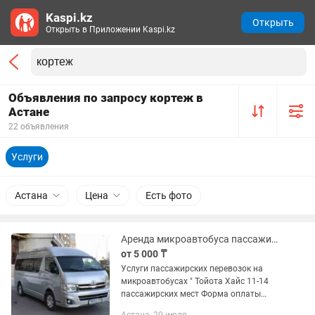
Kaspi.kz
Открыть
Открыть в Приложении Kaspi.kz
Объявления по запросу кортеж в
Астане
22 объявления
Услуги
Астана
Цена
Есть фото
Аренда микроавтобуса пассажирский перевозки трансфер развозка Тойота Хайс
от 5 000 ₸
Услуги пассажирских перевозок на
микроавтобусах " Тойота Хайс 11-14
пассажирских мест Форма оплаты
любая,Нал,Без-нал,договора.