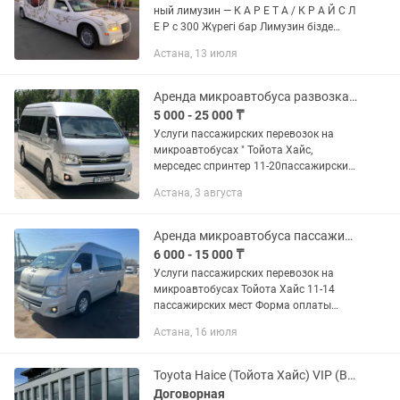
ный лимузин — К А Р Е Т А / К Р А Й С Л
Е Р с 300 Жүрегі бар Лимузин бізде
ғана ! Эта роскошная оригинальная
Астана, 13 июля
машина будет великолепным
украшением любого...
Аренда микроавтобуса развозка Тойота Хайс трансфер пассажирские перевозки
5 000 - 25 000 ₸
Услуги пассажирских перевозок на
микроавтобусах " Тойота Хайс,
мерседес спринтер 11-20пассажирских
мест Форма оплаты любая,Нал,Без-
Астана, 3 августа
нал,договора. Микроавтобусы и
оснащены дополнительным,...
Аренда микроавтобуса пассажирские перевозки трансфер развозка тойота хайс H
6 000 - 15 000 ₸
Услуги пассажирских перевозок на
микроавтобусах Тойота Хайс 11-14
пассажирских мест Форма оплаты
любая,Нал,Без-нал,договора.
Астана, 16 июля
Микроавтобусы и оснащены
дополнительным, индивидуальной
системой...
Toyota Haice (Тойота Хайс) VIP (ВИП) аренда трансферы по городу межгород
Договорная