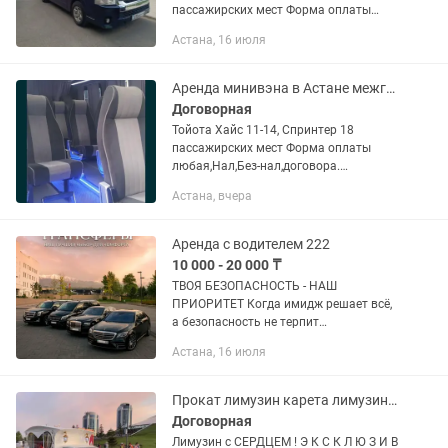
пассажирских мест Форма оплаты
любая,Нал,Без-нал,договора.
Астана, 16 июля
Микроавтобусы и оснащены
дополнительным, индивидуальной
системой...
Аренда минивэна в Астане межгород по Казахстану. Трансфер. Встречи.
Договорная
Тойота Хайс 11-14, Спринтер 18
пассажирских мест Форма оплаты
любая,Нал,Без-нал,договора.
Микроавтобусы и оснащены
Астана, вчера
дополнительным, индивидуальной
системой кондиционирования.
Трансфер Встретить с...
Аренда с водителем 222
10 000 - 20 000 ₸
ТВОЯ БЕЗОПАСНОСТЬ - НАШ
ПРИОРИТЕТ Когда имидж решает всё,
а безопасность не терпит
компромиссов. Мы предлагаем не
Астана, 16 июля
просто трансфер, а полноценное
сопровождение высшего класса. Для
любых целей: •...
Прокат лимузин карета лимузины прокат лимов аренда авто лимузин жалдау
Договорная
Лимузин с СЕРДЦЕМ ! Э К С К Л Ю З И В