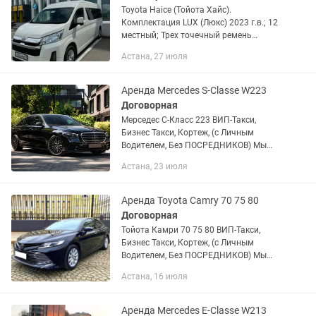
Toyota Haice (Тойота Хайс).
Комплектация LUX (Люкс) 2023 г.в.; 12
местный; Трех точечный ремень
безопасности на каждом сидений;
Астана, 27 июля
Плавающие сиденья; USB разъемы на
каждом сидений; Двух зонный
климат...
Аренда Mercedes S-Classe W223
Договорная
Мерседес С-Класс 223 ВИП-Такси,
Бизнес Такси, Кортеж, (с Личным
Водителем, Без ПОСРЕДНИКОВ) Мы
можем предложить услуги: • Часовая
Астана, 23 июля
аренда. • Выписка с роддома. •
Свадьба. • Деловые встречи. •...
Аренда Toyota Camry 70 75 80
Договорная
Тойота Камри 70 75 80 ВИП-Такси,
Бизнес Такси, Кортеж, (с Личным
Водителем, Без ПОСРЕДНИКОВ) Мы
можем предложить услуги: • Часовая
Астана, 16 июля
аренда. • Выписка с роддома. •
Свадьба. • Деловые встречи. •...
Аренда Mercedes E-Classe W213