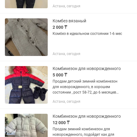
отличное, без запаха, без пятнышко.
Астана, сегодня
Самовывоз район начало сейфуллина
Комбез вязаный
2 000 ₸
Комбез в идеальном состоянии 1-6 мес
Астана, сегодня
Комбинезон для новорожденного
5 000 ₸
Продам детский зимний комбинезон
для новорожденного, в хорошем
состоянии , рост 58-72, до 6 месяцев
смотря какой ребенок . Теплый ,
Астана, сегодня
подклад флис , наполнитель 100. %
полиэстер .
Комбинезон для новорожденного
12 000 ₸
Продам зимний комбинезон для
новорожденного, подойдет как для