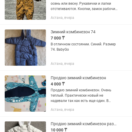
осень или весну. Рукавички и лапки
отстегиваются. Кнопки, замок рабочие.
Торга нет. Самовывоз.
Астана, вчера
Зимний комбинезон 74
7 000 ₸
В отличном состоянии. Синий. Размер
74. BabyGo
Астана, вчера
Продаю зимний комбинезон
4 000 ₸
Продаю зимний комбинезон. Очень
теплый. Практически новый не
надевали так как есть еще один. В
отличном состоянии, очень теплый.
Астана, вчера
Цвет очень яркий камера не передает.
Продаю зимний комбинезон размер 80
10 000 ₸