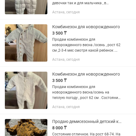
девочки так и для мальчика , в
отличном состоянии , рост 68 , 0-5 мес
Астана, сегодня
в зависимости от малыша .
Комбинезон для новорожденного
3 500 ₸
Продам комбинезон для
новорожденного весна /осень , рост 62
см ,2-3-4 мес смотря какой ребенок .
Состояние хорошее
Астана, сегодня
Комбинезон для новорожденного
3 500 ₸
Продам комбинезон для
новорожденного весна/осень на
теплую погоду , рост 62 см . Состояние
отличное
Астана, сегодня
Продаю демисезонный детский комбинезон Crokid
8 000 ₸
Состояние отличное. На рост 68-74. На