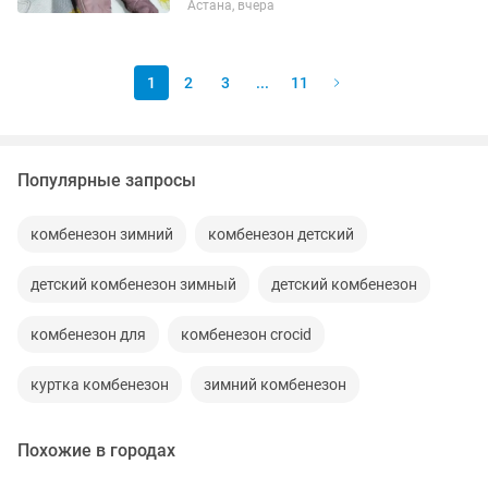
Астана, вчера
выписку. Стоимость 10 тысяч. Возраст
с рождения до 3-6 месяцев.
1
2
3
...
11
Популярные запросы
комбенезон зимний
комбенезон детский
детский комбенезон зимный
детский комбенезон
комбенезон для
комбенезон crocid
куртка комбенезон
зимний комбенезон
Похожие в городах