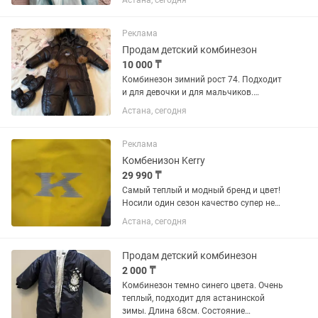
Астана, сегодня
на выписку , на зиму, холодную осень
Реклама
Продам детский комбинезон
10 000 ₸
Комбинезон зимний рост 74. Подходит
и для девочки и для мальчиков.
Состояние идеальное.
Астана, сегодня
Реклама
Комбенизон Kerry
29 990 ₸
Самый теплый и модный бренд и цвет!
Носили один сезон качество супер не
мерзли!
Астана, сегодня
Продам детский комбинезон
2 000 ₸
Комбинезон темно синего цвета. Очень
теплый, подходит для астанинской
зимы. Длина 68см. Состояние