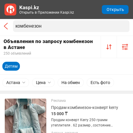
Kaspi.kz
Открыть
Открыть в Приложении Kaspi.kz
Объявления по запросу комбенезон
в Астане
250 объявлений
Детям
Астана
Цена
На обмен
Есть фото
Реклама
Продам комбинезон-конверт kerry
15 000 ₸
Продам конверт Kerry 250 грамм
утеплителя . 62 размер , состояние
нового, надевали пару раз. Подойдет