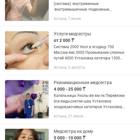
(система) -внутривенные
-внутримышечные -подкожные
инъекции -алкогольная интоксикация
Астана, 7 июля
-наркотическая интоксикация -вывод
из запоя -постановка катетера --
клизмы...
Услуги медсестры
от 2 000 ₸
Система 2000 Укол в ягодицу 700
Массаж век 3000 Промывание слезных
путей 4000 Установка катетера 1500
Снятие интоксикации 15000
Астана, 3 августа
Парабульбарная инъекция ( под глаз)
3000 Инъекция височной...
Реанимационная медсестра
4 000 - 25 000 ₸
Капельницы Уколы вв вм пк Перевязки
все виды,снятие шва Установка
зондов,мочевых катетеров Установка
периферических катетеров Обработка
Астана, 21 июня
раны Интоксикаций все виды Все
возрасты Лицензия...
Медсестра на дому
5 000 - 10 000 ₸