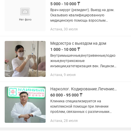
5 000 - 10 000 ₸
Врач-хирург (резидент). Выезд на дом.
Оказываю квалифицированную
медицинскую помощь взрослым
пациентам: Перевязка
Астана, 30 июля
послеоперационных и гнойных ран —
от 6 000 тг Снятие послеоперационных
швов — 5...
Медсестра с выездом на дом
1 000 - 10 000 ₸
Внутримышечные,внутривенные,подко
жные,внутрикожные
инъекции,катетеризация вен. Лицензия
№247 KZ96VI3MO2372482 От
Астана, 9 июня
04.07.2024 Министерство
здравоохранения Республики...
Нарколог. Кодирование.Лечение алкоголизма и наркомании.Анонимно.
60 000 - 95 000 ₸
Клиника специализируется на
комплексной помощи при лечении
проблем, связанных с различными
психическими расстройствами,
Астана, 28 июля
включая проблемы с алкоголем и
наркотиками. Оказываемые услуги: 1....