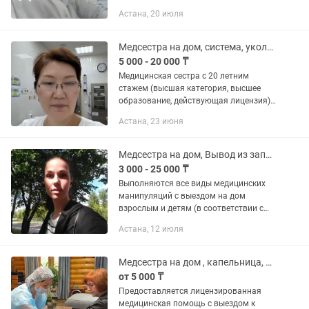
Инфузионная терапия • Помощь при
Астана, 20 июля
обезвоживании и интоксикации •
Поддерживающее лечение •...
Медсестра на дом, система, уколы, капельницы, алкогольная интоксикация
5 000 - 20 000 ₸
Медицинская сестра с 20 летним
стажем (высшая категория, высшее
образование, действующая лицензия)
на выезд: - Системы всех видов - Уколы
Астана, 23 июня
всех видов - Инъекции всех видов -
Установка венозного...
Медсестра на дом, Вывод из запоя, капельница на дом, интоксикация
3 000 - 25 000 ₸
Выполняются все виды медицинских
манипуляций с выездом на дом
взрослым и детям (в соответствии с
лицензией): внутримышечные,
Астана, 12 июля
подкожные и внутривенные инъекции,
капельницы, перевязки, обработка...
Медсестра на дом , капельница, вывод из запоя , интоксикация
от 5 000 ₸
Предоставляется лицензированная
медицинская помощь с выездом к