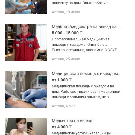
пациенту на дом. Опыт работы в
медицине более 10 лет. Оказываемые
Астана, 10 июля
процедуры: • Постановка капельниц на
дому • Инфузионные процедуры •...
Медбрат/медсестра на выезд на дом уколы, система, и т.д.
5 000 - 15 000 ₸
Профессиональная медицинская
помощь у вас дома. Опыт 6 лет.
Быстро, стерильно, анонимно. УСЛУГИ:
• Капельницы: детокс, витамины,
Астана, 25 июля
вывод из запоя. • Уколы: в/в, в/м
(взрослым и детям). • Перевязки:...
Медицинская помощь с выездом на дом
от 1 000 ₸
Медицинская помощь с выездом на
дом. Работают врачи реанимационной
помощи с большим опытом, не в
стандартном формате медсестринской
Астана, 4 мая
или наркологической услуги. Почему
это важно: •ежедневно работаем...
Медсестра на выезд
от 4 000 ₸
Медицинские услуги: -капельницы