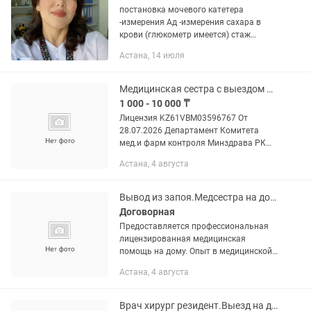
постановка мочевого катетера
-измерения Ад -измерения сахара в
крови (глюкометр имеется) стаж
работы 10 лет Ақерке НИКАД:
Астана, 14 июля
KZ16VWF00196101 УИНРД:
KZ240002931679 Номер: Дата выдачи:
15.05.2025 Вид...
Медицинская сестра с выездом на дом
1 000 - 10 000 ₸
Лицензия KZ61VBM03596767 От
28.07.2026 Департамент Комитета
мед.и фарм контроля Минздрава РК
Медсестра с выездом на дом взрослым
Астана, 4 августа
и детям -внутривенные инфузии
(система) от 2500 (в зависимости от...
Вывод из запоя.Медсестра на дому
Договорная
Предоставляется профессиональная
лицензированная медицинская
помощь на дому. Опыт в медицинской
практике более 25 Оказываемые
Астана, 4 августа
услуги: • Капельницы с выездом •
Проведение инфузионных процедур •...
Врач хирург резидент.Выезд на дом.