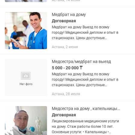
Астана, 14 июня
любой сложности. Если у Вас тонкие
скользящие вены обращайтесь.
Оказываю...
Медбрат на дому
Договорная
Медбрат на дому Выезд по всему
городу! Медицинский диплом и опыт в
стационарах. Цены доступные
Быстрый выезд на дом — в течение 1
Астана, 2 июня
часа! Профессиональный уход за вами
и вашими близкими: -Постановка...
Медсестра/медбрат на выезд
5 000 - 20 000 ₸
Медбрат на дому Выезд по всему
городу! Медицинский диплом и опыт в
стационарах. Цены доступные
Быстрый выезд на дом — в течение 1
Астана, 28 июля
часа! Профессиональный уход за вами
и вашими близкими: -Постановка...
Медсестра на дому , капельницы уколы Вывод из запоя
Договорная
Лицензированные медицинские услуги
на дому. Стаж работы более 10 лет.
Основные услуги: • Капельницы •