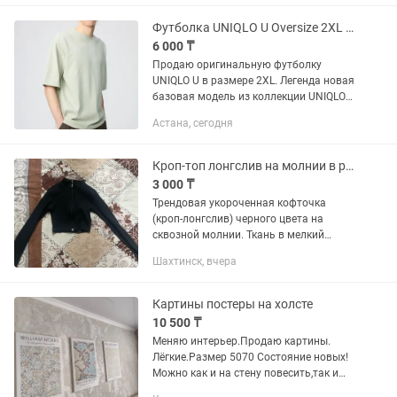
худи, кроссовками и топами! ...
Футболка UNIQLO U Oversize 2XL Оригинал Новая
6 000 ₸
Продаю оригинальную футболку
UNIQLO U в размере 2XL. Легенда новая
базовая модель из коллекции UNIQLO
U, которая ценится за платный
Астана, сегодня
премиальный хлопок, идеальную
посадку oversize и минималистичный...
Кроп-топ лонгслив на молнии в рубчик
3 000 ₸
Трендовая укороченная кофточка
(кроп-лонгслив) черного цвета на
сквозной молнии. Ткань в мелкий
рубчик, воротник-стойка.Покупала за
Шахтинск, вчера
10 000 тенге, в носке была всего пару
раз. Фасон отлично облегает...
Картины постеры на холсте
10 500 ₸
Меняю интерьер.Продаю картины.
Лёгкие.Размер 5070 Состояние новых!
Можно как и на стену повесить,так и
поставить на поверхность (полка,