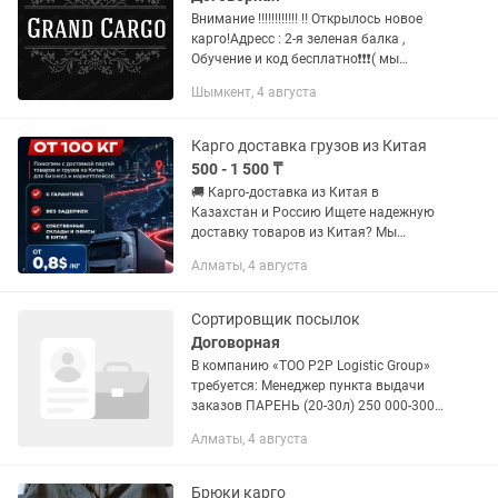
Внимание ‼️‼️‼️‼️‼️‼️ ‼️ Открылось новое
карго!Адресс : 2-я зеленая балка ,
Обучение и код бесплатно❗️❗️❗️( мы
научим вас заказывать самих с Китая -
Шымкент, 4 августа
без переплат, напрямую без
посредников . Все...
Карго доставка грузов из Китая
500 - 1 500 ₸
🚚 Карго-доставка из Китая в
Казахстан и Россию Ищете надежную
доставку товаров из Китая? Мы
предлагаем: 🔹 Выгодные цены — от
Алматы, 4 августа
0,8$ за 1 кг (в зависимости от
категории товара). 🔹 Сроки доставки
—...
Сортировщик посылок
Договорная
В компанию «ТОО P2P Logistic Group»
требуется: Менеджер пункта выдачи
заказов ПАРЕНЬ (20-30л) 250 000-300
000💰 Обязанности: • Организация
Алматы, 4 августа
работы пункта выдачи заказов. •
Контроль приема,...
Брюки карго