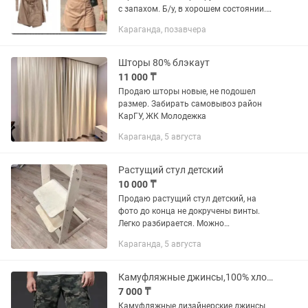
с запахом. Б/у, в хорошем состоянии.
Подойдет для повседневных и
Караганда, позавчера
стильных образов. Размер 44-46
Шторы 80% блэкаут
11 000 ₸
Продаю шторы новые, не подошел
размер. Забирать самовывоз район
КарГУ, ЖК Молодежка
Караганда, 5 августа
Растущий стул детский
10 000 ₸
Продаю растущий стул детский, на
фото до конца не докручены винты.
Легко разбирается. Можно
зашлифовать краску и покрыть лаком
Караганда, 5 августа
или заново покрыть любой краской по
дереву. Самовывоз район ЖК
Молодежка...
Камуфляжные джинсы,100% хлопок.
7 000 ₸
Камуфляжные дизайнерские джинсы