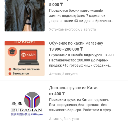
5 000 ₸
Продаются брюки карго wrangler
зимние подклад флис ,7 карманов
,ширина талии 43 см ,длина брючины
от мотни 70 см ширина брючины 23
Усть-Каменогорск, 3 августа
см, размер 34/30,,сшито в
бангладеш,отличное качество
Обучение по каспи магазину
13 990 - 200 000 ₸
Обучение с 0 Онлайн видео урок 13.990
Наставничество 200.000 До первых
продаж +10 готовых ниши Создание
карточек 100+ поставщики Работа с
Астана, 3 августа
Китаем Выгодное карго по 2$
Открытые и закрытые...
Доставка грузов из Китая
от 400 ₸
Привозим грузы из Китая под ключ.
Без посредников, без переплат, без
языкового барьера. Работаем в сфере
грузоперевозки более 15 лет. Почему
Алматы, 3 августа
выбирают нас: - самые выгодные
тарифы и условия; -...