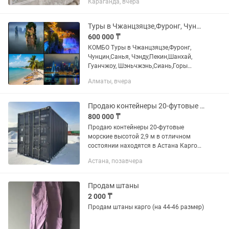
Караганда, вчера
комод) Очень нежный, нейтральный
оттенок. Стоимость за 3...
Туры в Чжанцзяцзе,Фуронг, Чунцин,Санья, Чэнду,Пекин,Шанхай, Гуанчжоу
600 000 ₸
КОМБО Туры в Чжанцзяцзе,Фуронг,
Чунцин,Санья, Чэнду,Пекин,Шанхай,
Гуанчжоу, Шэньчжэнь,Сиань,Горы
Аватар, Великая Китайская Стена,
Алматы, вчера
Терракотовая армия. 9️⃣дневный тур в
Чунцин, Фуронг, Чжанцзяцзе за...
Продаю контейнеры 20-футовые морские высотой 2,9 м в отличном состоянии.
800 000 ₸
Продаю контейнеры 20-футовые
морские высотой 2,9 м в отличном
состоянии находятся в Астана Карго
Сервис трасса Астана Караганда
Астана, позавчера
строение 7А. Возможна доставка до
вашего места. Имеются 20-футовые
жд...
Продам штаны
2 000 ₸
Продам штаны карго (на 44-46 размер)