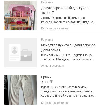
Реклама
Домик деревянный для кукол
16 000 ₸
Детский деревянный домик для
куколок. Хорошее состояние, нигде не
сломан. Полностью из дерева.
Караганда, сегодня
Отличный вариант на подарок. Дочка
играла с удовольствием. В Каспи
магазине он сейчас стоит...
Реклама
Менеджер пункта выдачи заказов
Договорная
В компанию «ТОО P2P Logistic Group»
требуется: Менеджер пункта выдачи
заказов ПАРЕНЬ (20-30л) 250 000-300
Алматы, сегодня
000💰 Обязанности: • Организация
работы пункта выдачи заказов. •
Контроль приема,...
Брюки
7 000 ₸
Идеальные брюки-карго в самом
трендовом песочно-бежевом оттенке.
Свободный крой, удобные накладные
карманы и мягкие резинки-джоггеры
Караганда, сегодня
снизу. Отлично сочетаются с любыми