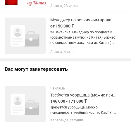
Астана, 23 июля
Менеджер по розничным продажам
от 150 000 ₸
📢 Вакансия: менеджер по продажам
(совместные закупки из Китая) Бизнес
по совместным закупкам из Китая (-
группа + Instagram, Астана) ищет
Астана, вчера
менеджера по продажам. Требования:
_ Уверенное владение...
Вас могут заинтересовать
Реклама
Требуется уборщица (можно пенсионеру)
146 000 - 171 000 ₸
Требуется уборщица, можно
пенсионеру в учебный корпус КарГУ .
График работы с 9:00 до 18:00 5/2 обед
Караганда, сегодня
с 13:00 до 14:00. Зарплата 171.000 на
руки , соц.пакет, отпуск, премии