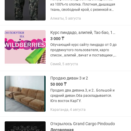
из 100%-го хлопка. Плотная, дышащая
ткань, свободный крой, с резинкой и
шлевками под ремень на поясе.
Алматы, 5 августа
Боковые, задние, а также накладные
карманы "карго". Низ штанин...
Курс пиндадо, алипей, Тао бао, 1688, вичат, список карго
3 000 ₸
Обучающий курс сайту пиндадо от 0 до
продвинутого пользователя, карго
список , алипей , вичат и поставщики ,
1688, Тао бао , трендиол в подарок
Семей, 5 августа
Продаю диван 3 и 2
50 000 ₸
Продаю два дивана.3, и 2.. Большой и
средний диван.Оба раскладывается.
Юго восток КарГУ.
Караганда, 4 августа
Открылось Grand Cargo Pindoudo
Договорная