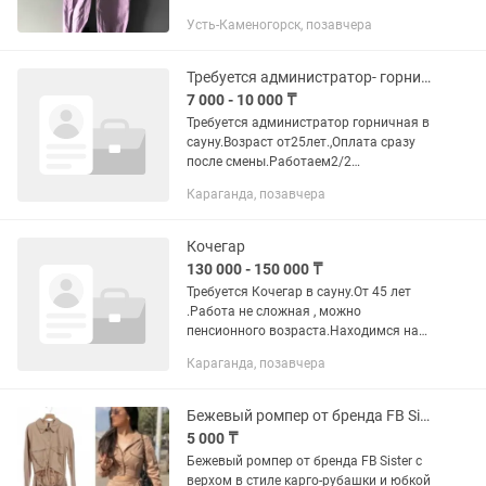
Усть-Каменогорск, позавчера
Требуется администратор- горничная в сауну
7 000 - 10 000 ₸
Требуется администратор горничная в
сауну.Возраст от25лет.,Оплата сразу
после смены.Работаем2/2
суток.Оплата 7000 +% в сутки. .тенге
Караганда, позавчера
Оплата сразу после смены.Адрес
:Караганда, ул Университетская...
Кочегар
130 000 - 150 000 ₸
Требуется Кочегар в сауну.От 45 лет
.Работа не сложная , можно
пенсионного возраста.Находимся на
Юго- востоке.Работаем 2 суток через
Караганда, позавчера
двое. Оплата в сутки 8000-10000
.Находимся на Юго востоке....
Бежевый ромпер от бренда FB Sister
5 000 ₸
Бежевый ромпер от бренда FB Sister с
верхом в стиле карго-рубашки и юбкой