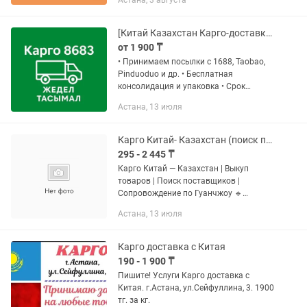
Астана, 3 августа
выдача по адресу город Астана, ул.
Болекпаева дом 22,...
[Китай Казахстан Карго-доставка] Надежно. Быстро
от 1 900 ₸
• Принимаем посылки с 1688, Taobao,
Pinduoduo и др. • Бесплатная
консолидация и упаковка • Срок
доставки: 10–15 дней до Алматы •
Астана, 13 июля
Поддержка на всех этапах
Карго Китай- Казахстан (поиск поставщиков, сопровождение по Гуанчжоу )
295 - 2 445 ₸
Карго Китай — Казахстан | Выкуп
товаров | Поиск поставщиков |
Сопровождение по Гуанчжоу 🔹
Доставка грузов из Китая в Казахстан.
Астана, 13 июля
🔹 Выкуп товаров с 1688, Taobao,
Alibaba, Pinduoduo и других китайских...
Карго доставка с Китая
190 - 1 900 ₸
Пишите! Услуги Карго доставка с
Китая. г.Астана, ул.Сейфуллина, 3. 1900
тг. за кг.