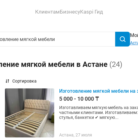
Клиентам
Бизнесу
Kaspi Гид
Мой
Аст
ление мягкой мебели в Астане
(24)
Сортировка
Изготовление мягкой мебели на 
5 000 - 10 000 ₸
Изготавливаем мягкую мебель на зака
частными клиентами. Изготавливаем: ✔ диваны (прямые, угловые, модульные) ✔ кресла,
стулья, банкетки ✔ мягкую...
Астана, 27 июля