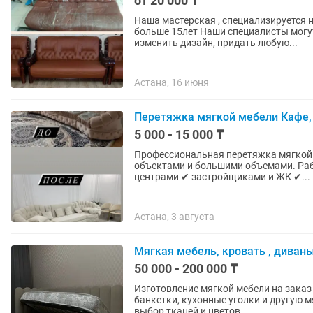
от 20 000 ₸
Наша мастерская , специализируется 
больше 15лет Наши специалисты могут воссоздать фабричное качественные мебели ,
изменить дизайн, придать любую...
Астана, 16 июня
Перетяжка мягкой мебели Кафе
5 000 - 15 000 ₸
Профессиональная перетяжка мягкой 
объектами и большими объемами. Работаем с: ✔ кафе и ресторанами ✔ офисами и бизнес-
центрами ✔ застройщиками и ЖК ✔...
Астана, 3 августа
Мягкая мебель, кровать , диваны
50 000 - 200 000 ₸
Изготовление мягкой мебели на заказ Изготавливаем диваны, кровати, кресла, пуфы
банкетки, кухонные уголки и другую
выбор тканей и цветов,...