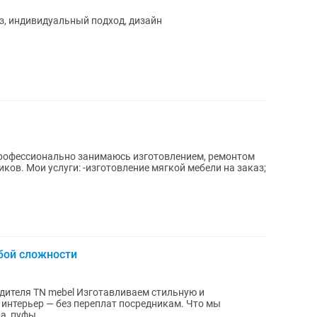
з, индивидуальный подход, дизайн
рофессионально занимаюсь изготовлением, ремонтом
ли на заказ;
бой сложности
одителя TN mebel Изготавливаем стильную и
интерьер — без переплат посредникам. Что мы
а, пуфы...