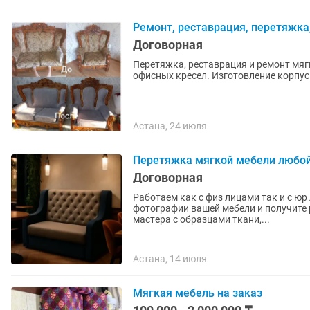
Ремонт, реставрация, перетяжка
Договорная
Перетяжка, реставрация и ремонт мя
офисных кресел. Изготовление корпус
Астана, 24 июля
Перетяжка мягкой мебели любой 
Договорная
Работаем как с физ лицами так и с юр лицами (Со всеми нужными докуме
фотографии вашей мебели и получите расчет за 3 минуты П
мacтeра с oбрaзцaми ткaни,...
Астана, 14 июля
Мягкая мебель на заказ