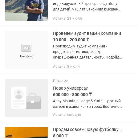
индивидуальный тренер по футболу
для детей 7-16 лет Закончил высшее
учебное заведение в области спорта -
Астана, 21 июля
"РГУФК" (РОССИЙСКИЙ
ГОСУДАРСТВЕННЫЙ УНИВЕРСИТЕТ
ФИЗИЧЕСКОЙ...
Проведем аудит вашей компании
10 000 - 200 000 ₸
Производим аудит компании -
продажи, логистика, склад,
операционная деятельность. Подойдет
для любого масштаба бизнеса, если вы
Астана, 8 июля
Только начинаете, или если вы уже
крупный игрок на рынке. Можете...
Реклама
Повар-универсал
600 000 - 800 000 ₸
Altay Mountain Lodge & Yurts — уютный
лагерь в живописных горах Восточного
Казахстана. Мы принимаем гостей со
Астана, сегодня
всего мира и ценим комфорт,
гастрономию и атмосферу
гостеприимства. 📅 Сезон: с середины...
Продам совсем новую футболку Бразилии ЧМ26
8 000 ₸