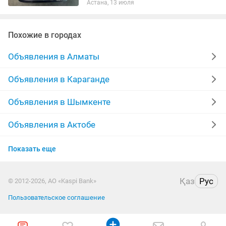
Астана, 13 июля
Похожие в городах
Объявления в Алматы
Объявления в Караганде
Объявления в Шымкенте
Объявления в Актобе
Объявления в Костанае
Показать еще
Объявления в Таразе
Қаз
Рус
© 2012-2026, АО «Kaspi Bank»
Объявления в Павлодаре
Пользовательское соглашение
Объявления в Кызылорде