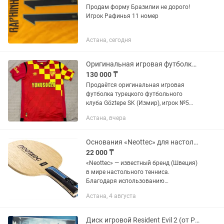
Продам форму Бразилии не дорого!
Игрок Рафинья 11 номер
Астана, сегодня
Оригинальная игровая футболка Gztepe SK 5 Heli Tito, снята после матча
130 000 ₸
Продаётся оригинальная игровая
футболка турецкого футбольного
клуба Göztepe SK (Измир), игрок №5
Heli Tito (Héliton Jorge Tito dos Santos).
Астана, вчера
Футболка оригинальная, не
магазинная версия и не реплика....
Основания «Neottec» для настольного тенниса в ассортименте...
22 000 ₸
«Neottec» — известный бренд (Швеция)
в мире настольного тенниса.
Благодаря использованию
качественных материалов, каждое
Астана, 4 августа
основание «Neottec» пользуется
огромной популярностью.
Ассортимент оснований...
Диск игровой Resident Evil 2 (от PS4)