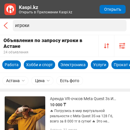
Kaspi.kz
Открыть
Открыть в Приложении Kaspi.kz
Объявления по запросу игроки в
Астане
24 объявления
Работа
Хобби и спорт
Электроника
Услуги
Прокат 
Астана
Цена
Есть фото
Аренда VR-очков Meta Quest 3s Игры по желанию
10 000 ₸
🔥 Погрузись в мир виртуальной
реальности с Meta Quest 3S на 128 Гб,
всего за 8 000 тг в сутки! 🔥 Это не
просто очки — это целая вселенная у