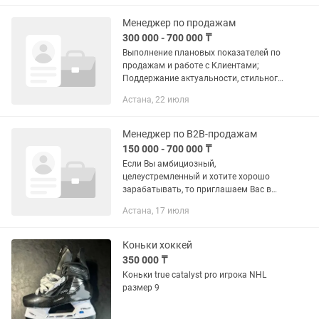
Работа на ногах, капризные гости,
запары на кухне —...
Менеджер по продажам
300 000 - 700 000 ₸
Выполнение плановых показателей по
продажам и работе с Клиентами;
Поддержание актуальности, стильного
и аккуратного вида экспозиции мебели
Астана, 22 июля
в торговом зале, соблюдение
стандартов работы ...
Менеджер по B2B-продажам
150 000 - 700 000 ₸
Если Вы амбициозный,
целеустремленный и хотите хорошо
зарабатывать, то приглашаем Вас в
нашу команду КИПЕР.KZ В нашей IT
Астана, 17 июля
компании молодой и дружный
коллектив! Мы занимаемся
автоматизацией...
Коньки хоккей
350 000 ₸
Коньки true catalyst pro игрока NHL
размер 9