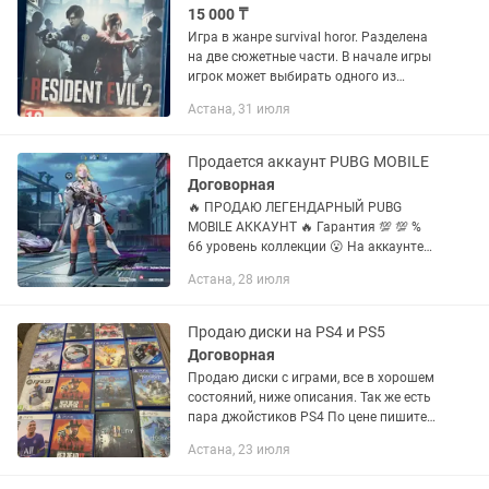
15 000 ₸
Игра в жанре survival horor. Разделена
на две сюжетные части. В начале игры
игрок может выбирать одного из
главных героев которым он начнет
Астана, 31 июля
проходить первую сюжетную
компанию. Вторая часть сюжета...
Продается аккаунт PUBG MOBILE
Договорная
🔥 ПРОДАЮ ЛЕГЕНДАРНЫЙ PUBG
MOBILE АККАУНТ 🔥 Гарантия 💯 💯 %
66 уровень коллекции 😮 На аккаунте
есть всё, о чём мечтает настоящий
Астана, 28 июля
игрок: ❄ Все ледники — и все
прокачанные 👑 Редкие и золотые
костюмы 🔫...
Продаю диски на PS4 и PS5
Договорная
Продаю диски с играми, все в хорошем
состояний, ниже описания. Так же есть
пара джойстиков PS4 По цене пишите
в Zero Dawn (PS4) Приключенческий
Астана, 23 июля
экшен с открытым миром и роботами-
животными. Игра...