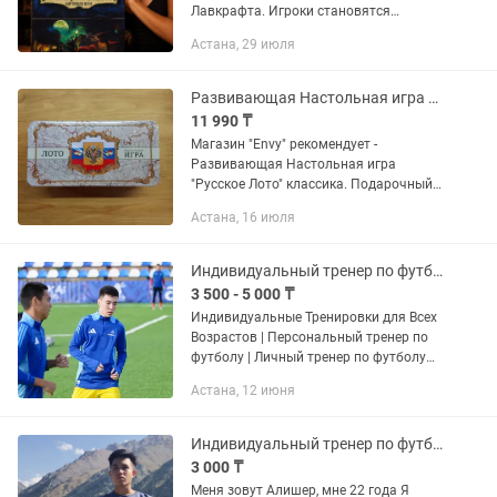
Лавкрафта. Игроки становятся
сыщиками и вместе пытаются
Астана, 29 июля
остановить пробуждение Древнего
Зла. Обычно играют от 1 до 8
человек,...
Развивающая Настольная игра Русское Лото классика. Подарочный набор
11 990 ₸
Магазин "Envy" рекомендует -
Развивающая Настольная игра
"Русское Лото" классика. Подарочный
набор Настольная игра "Русское Лото"
Астана, 16 июля
- отличный выбор! Отличный выбор -
часы развлечений! Часы...
Индивидуальный тренер по футболу
3 500 - 5 000 ₸
Индивидуальные Тренировки для Всех
Возрастов | Персональный тренер по
футболу | Личный тренер по футболу
Хочешь стать лучшим на футбольном
Астана, 12 июня
поле? Я — персональный тренер с
большим игровым опытом в...
Индивидуальный тренер по футболу
3 000 ₸
Меня зовут Алишер, мне 22 года Я