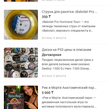
Астана, 31 июля
тебя дома! 🎮 Сражайся в играх с
эффектом полного...
Струна для ракетки «Babolat Pro Hurricane Tour»
350 ₸
«Babolat Pro Hurricane Tour» — это
легенда теннисных струн от компании
«Babolat», мирового специалиста в
области струн, и по сегодняшний день
Астана, 4 августа
она остается бестселлером по
продажам. Мощная, прочная...
Диски на PS3 цены в описании
Договорная
Продаю лицензионные диски Цены у
всех дисков разные, ниже указано:
Destiny -1500 DJ Hero -1500 Disney
Infinity -1500 EndWar Tom Clancy3000
Астана, 3 августа
EyePet -1500 Front mission evolved -3000
Call of duty...
Рик и Морти Анатомический парк динамичная настольная игра
5 000 ₸
«Рик и Морти: Анатомический парк» —
динамичная настольная игра по
мотивам популярного мультсериала.