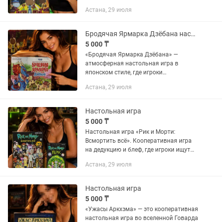
Игроки исследуют опасный парк
Астана, 29 июля
внутри человеческого тела, сражаются
с болезнями, собирают ресурсы и...
Бродячая Ярмарка Дзёбана настольная игра
5 000 ₸
«Бродячая Ярмарка Дзёбана» —
атмосферная настольная игра в
японском стиле, где игроки
путешествуют вместе с передвижной
Астана, 29 июля
ярмаркой, собирают товары,
выполняют задания и стараются
заработать больше...
Настольная игра
5 000 ₸
Настольная игра «Рик и Морти:
Всмортить всё». Кооперативная игра
на дедукцию и блеф, где игроки ищут
паразитов среди персонажей
Астана, 29 июля
мультсериала. Подходит для весёлой
компании, партии проходят быстро и...
Настольная игра
5 000 ₸
«Ужасы Аркхэма» — это кооперативная
настольная игра во вселенной Говарда