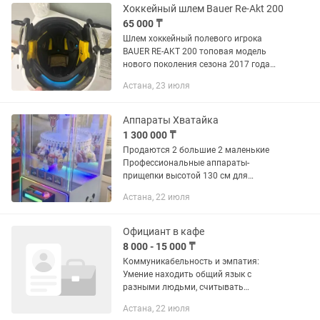
Хоккейный шлем Bauer Re-Akt 200
65 000 ₸
Шлем хоккейный полевого игрока
BAUER RE-AKT 200 топовая модель
нового поколения сезона 2017 года
является на сегодняшний день самой
Астана, 23 июля
технологичной и обеспечивает
наивысший уровень защиты и...
Аппараты Хватайка
1 300 000 ₸
Продаются 2 большие 2 маленькие
Профессиональные аппараты-
прищепки высотой 130 см для
установки в ТРЦ, игровых зонах,
Астана, 22 июля
магазинах и заведениях. Работает по
принципу прищепки: игрок нажимает
кнопку,...
Официант в кафе
8 000 - 15 000 ₸
Коммуникабельность и эмпатия:
Умение находить общий язык с
разными людьми, считывать
настроение гостя и вовремя
Астана, 22 июля
улыбнуться. Стрессоустойчивость: