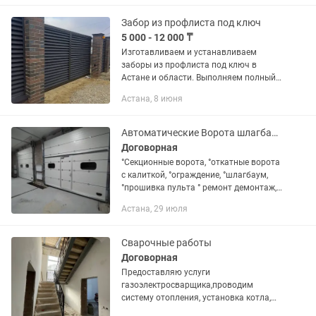
выполнения работ Гарантия 12
месяцев
Забор из профлиста под ключ
5 000 - 12 000 ₸
Изготавливаем и устанавливаем
заборы из профлиста под ключ в
Астане и области. Выполняем полный
комплекс работ: замер, изготовление
Астана, 8 июня
каркаса, монтаж столбов, установка
профлиста и ворота. Используем...
Автоматические Ворота шлагбаумы откатные ворота
Договорная
°Секционные ворота, °откатные ворота
с калиткой, °ограждение, °шлагбаум,
°прошивка пульта ° ремонт демонтаж,
°диагностика °сварочная работа
Астана, 29 июля
°любой сложности
Сварочные работы
Договорная
Предоставляю услуги
газоэлектросварщика,проводим
систему отопления, установка котла,
теплицы, ворота, заборы,