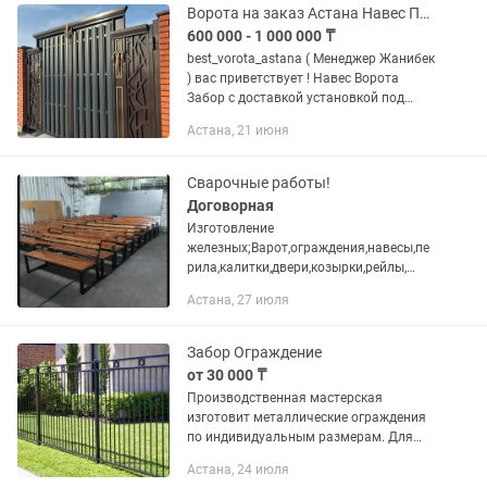
решетки, стеллажи, гаражи,...
Ворота на заказ Астана Навес Перила Двери Ковка
600 000 - 1 000 000 ₸
best_vorota_astana ( Менеджер Жанибек
) вас приветствует ! Навес Ворота
Забор с доставкой установкой под
заказ Наша компания занимается по
Астана, 21 июня
производствам кованных
металлоизделий. Используем только...
Сварочные работы!
Договорная
Изготовление
железных;Варот,ограждения,навесы,пе
рила,калитки,двери,козырки,рейлы,
мебель в стиле
Астана, 27 июля
лофт,конструкции,мангалы,откатные
варота,кованные
изделия,антрисоли,разделение
Забор Ограждение
помещения на два...
от 30 000 ₸
Производственная мастерская
изготовит металлические ограждения
по индивидуальным размерам. Для
выбора подходящего дизайна
Астана, 24 июля
запросите каталог. Кратчайшие сроки