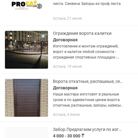
листа. Сенвича Заборы из проф листа
Астана, 21 июля
Ограждения ворота калитки
Договорная
Изготовление и монтаж ограждений,
ворот и калиток любой сложности -
ограждения спортивных площадок -
ограждения жилых комплексов -
Астана, 18 июня
откатные ворота - распашные ворота -
ограждения с колючей проволокой...
Ворота откатные, распашные, секционные гаражные, забор, навес, роллеты
Договорная
Наши мастера изготовят в реальные
сроки и по адекватным ценам ворота
откатные, распашные, заборы, навесы,
беседки, козырьки, решетки, перила и
Астана, 4 июня
пр. сварные изделия. А также
установим ворота гаражные...
Забор.Предлагаем услуги по изготовлению и монтажу забора,ограждения.
4 000 - 30 000 ₸