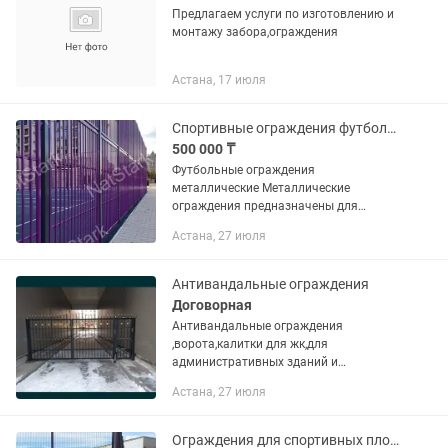
Предлагаем услуги по изготовлению и
монтажу забора,ограждения
Астана, 17 июля
Спортивные ограждения футбольного баскетбольного поля
500 000 ₸
Футбольные ограждения
металлические Металлические
ограждения предназначены для
установки на футбольных площадках с
Астана, 27 июля
целью ограничения игрового
пространства и предотвращения
вылета мяча за пределы...
Антивандальные ограждения
Договорная
Антивандальные ограждения
,ворота,калитки для жк,для
административных зданий и
сооружений!!Надёжные
Астана, 27 июля
качественные,прочные,долговечные!!!
Ограждения для спортивных площадок.