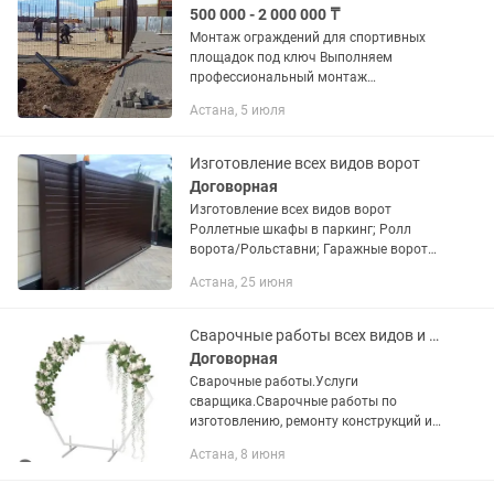
500 000 - 2 000 000 ₸
Монтаж ограждений для спортивных
площадок под ключ Выполняем
профессиональный монтаж
ограждений для спортивных площадок
Астана, 5 июля
любой сложности. ✔ Монтаж 3D-
сетчатых ограждений ✔ Установка
металлических...
Изготовление всех видов ворот
Договорная
Изготовление всех видов ворот
Роллетные шкафы в паркинг; Ролл
ворота/Рольставни; Гаражные ворота
ALLUTECH; Уличные Распашные
Астана, 25 июня
Откатные ворота; Модульные здания
пост охраны; Навесы; Металлические...
Сварочные работы всех видов и столы для каменщика
Договорная
Сварочные работы.Услуги
сварщика.Сварочные работы по
изготовлению, ремонту конструкций и
изделий из металла — каркасы
Астана, 8 июня
небольших строений,
лестницы,пандусы для инвалидов,