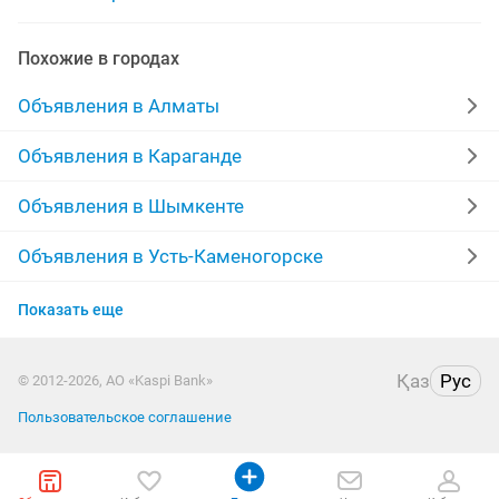
навесы заборы ворота
кладка забора
Похожие в городах
ворота забор решетки
Объявления в Алматы
Объявления в Караганде
Объявления в Шымкенте
Объявления в Усть-Каменогорске
Объявления в Актобе
Показать еще
Объявления в Костанае
Қаз
Рус
© 2012-2026, АО «Kaspi Bank»
Объявления в Павлодаре
Пользовательское соглашение
Объявления в Петропавловске