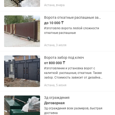
футбольных полей.нал.безнал.
Астана, вчера
Ворота откатные распашные заборы
до 10 000 ₸
Изготовлю ворота любой сложности
откатные распашные
Астана, 3 июля
Ворота забор под ключ
от 800 000 ₸
Изготовление и установка ворот с
калиткой: распашные, откатные. Также
забор. Стоимость зависит от дизайна
и размера. Цена начинается от 800 000
Астана, 5 июня
тг. Работаем по договору. Замеры,
доставка и...
3д ограждения
Договорная
3д ограждения всех размеров, быстрая
доставка