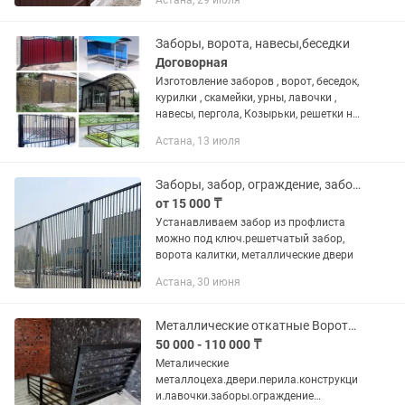
Астана, 29 июля
качественно и в срок! Работаем по
договору безналичная и наличная
оплата!...
Заборы, ворота, навесы,беседки
Договорная
Изготовление заборов , ворот, беседок,
курилки , скамейки, урны, лавочки ,
навесы, пергола, Козырьки, решетки на
окна, перила и многое другое! Замер
Астана, 13 июля
бесплатно. Выезд бесплатно!
Заборы, забор, ограждение, забор из профлиста, калитка, ворота
от 15 000 ₸
Устанавливаем забор из профлиста
можно под ключ.решетчатый забор,
ворота калитки, металлические двери
Астана, 30 июня
Металлические откатные Ворота монтажи дерево металл заборы конструкции
50 000 - 110 000 ₸
Металические
металлоцеха.двери.перила.конструкци
и.лавочки.заборы.ограждение