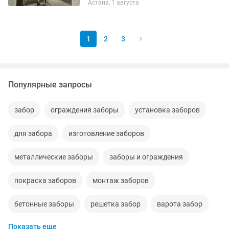
Астана, 1 августа
ограждения,навесы,беседки, лофт
мебель, металлоконструкции все виды
сварочных работ любой...
1
2
3
Популярные запросы
забор
ограждения заборы
установка заборов
для забора
изготовление заборов
металлические заборы
заборы и ограждения
покраска заборов
монтаж заборов
бетонные заборы
решетка забор
варота забор
Показать еще
евро заборы
монтаж забора
заборы любой