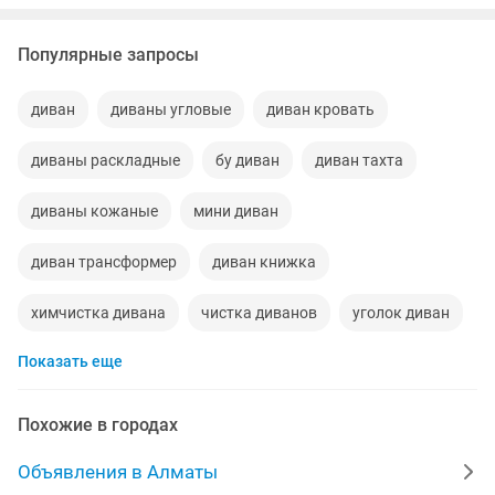
мягкие. Размер: 200х100 Сп....
Популярные запросы
диван
диваны угловые
диван кровать
диваны раскладные
бу диван
диван тахта
диваны кожаные
мини диван
диван трансформер
диван книжка
химчистка дивана
чистка диванов
уголок диван
Показать еще
новые диваны
угловой диван с креслом
диван с креслами
дивандек
диван бесплатно
Похожие в городах
мягкая мебель диван
реставрация диванов
Объявления в Алматы