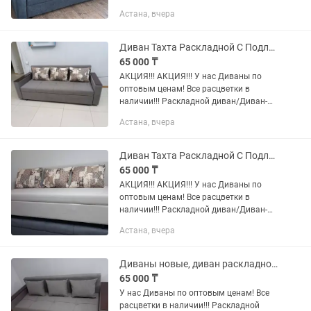
большая успешная компания по
Астана, вчера
производству диванов! В день
производим около от 20-50 диванов
зависимо от...
Диван Тахта Раскладной С Подлокотниками В Наличии Готовый
65 000 ₸
АКЦИЯ!!! АКЦИЯ!!! У нас Диваны по
оптовым ценам! Все расцветки в
наличии!!! Раскладной диван/Диван-
кровать. На поролоне средней
Астана, вчера
жесткости. Механизм раскладывания
дивана- еврокнижка. Каркас - ДСП,...
Диван Тахта Раскладной С Подлокотниками В Наличии
65 000 ₸
АКЦИЯ!!! АКЦИЯ!!! У нас Диваны по
оптовым ценам! Все расцветки в
наличии!!! Раскладной диван/Диван-
кровать. На поролоне средней
Астана, вчера
жесткости. Механизм раскладывания
дивана- еврокнижка. Каркас - ДСП,...
Диваны новые, диван раскладной самые низкие цены по РК.
65 000 ₸
У нас Диваны по оптовым ценам! Все
расцветки в наличии!!! Раскладной