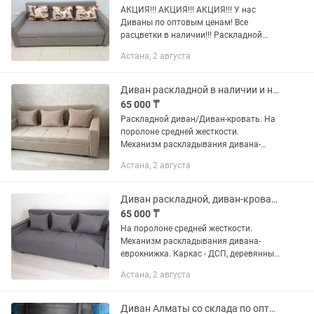
АКЦИЯ!!! АКЦИЯ!!! АКЦИЯ!!! У нас
Диваны по оптовым ценам! Все
расцветки в наличии!!! Раскладной
диван/Диван-кровать. На поролоне
Астана, 2 августа
средней жесткости. Механизм
раскладывания дивана-...
Диван раскладной в наличии и на заказ по оптовым ценам в розницу.
65 000 ₸
Раскладной диван/Диван-кровать. На
поролоне средней жесткости.
Механизм раскладывания дивана-
еврокнижка. Каркас - ДСП, деревянный
Астана, 2 августа
брус. Имеются ящики для белья.
Подлокотники - МДФ. В комплекте 3...
Диван раскладной, диван-кровать по самым низким ценам.
65 000 ₸
На поролоне средней жесткости.
Механизм раскладывания дивана-
еврокнижка. Каркас - ДСП, деревянный
брус. Имеются ящики для белья.
Астана, 2 августа
Подлокотники - МДФ. В комплекте 3
подушки. Размеры: 21080 см...
Диван Алматы со склада по оптовым ценам.