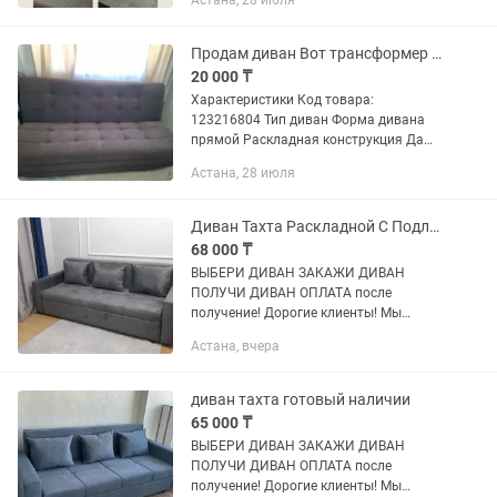
Астана, 28 июля
285×156×96 см — Спальное место:
225×150 см — Механизм: еврокнижка...
Продам диван Вот трансформер еврокнижка
20 000 ₸
Характеристики Код товара:
123216804 Тип диван Форма дивана
прямой Раскладная конструкция Да
Механизм трансформации еврокнижка
Астана, 28 июля
Обивка велюр Особенности
трансформер Наполнитель
пенополиуретан Уровень...
Диван Тахта Раскладной С Подлокотниками В Наличии Готовый
68 000 ₸
ВЫБЕРИ ДИВАН ЗАКАЖИ ДИВАН
ПОЛУЧИ ДИВАН ОПЛАТА после
получение! Дорогие клиенты! Мы
большая успешная компания по
Астана, вчера
производству диванов! В день
производим около от 20-50 диванов
зависимо от...
диван тахта готовый наличии
65 000 ₸
ВЫБЕРИ ДИВАН ЗАКАЖИ ДИВАН
ПОЛУЧИ ДИВАН ОПЛАТА после
получение! Дорогие клиенты! Мы