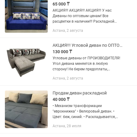
65 000 ₸
АКЦИЯ!!! АКЦИЯ!!! АКЦИЯ!!! У нас
Диваны по оптовым ценам! Все
расцветки в наличии!!! Раскладной
диван/Диван-кровать. На поролоне
Астана, 2 августа
средней жесткости. Механизм
раскладывания дивана-...
АКЦИЯ!!! Угловой диван по ОПТОВЫМ ценам. Из цеха прямой.
130 000 ₸
Угловые диваны от ПРОИЗВОДИТЕЛЯ!
Угол дивана меняется в любую
сторону! Не берем предоплаты,
говорим правду, доставляем диван в
Астана, 2 августа
целости сохранности! Наш диван,
реклама в вашем доме, для ваших...
Продам диван раскладной
40 000 ₸
• Механизм трансформации
"еврокнижка" • Велюровый диван. •
Цвет: беж, синий. • Раскладывается,
есть отдел для подушек. • Продаю
Астана, 28 июля
вместе с топпером сделанным на заказ
под размер. • Сам диван покупала в...