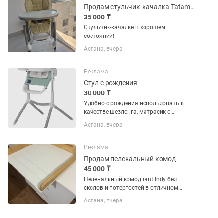
Продам стульчик-качалка Tatamia
35 000 ₸
Стульчик-качалке в хорошем
состоянии!
Астана, вчера
Реклама
Стул с рождения
30 000 ₸
Удобно с рождения использовать в
качестве шезлонга, матрасик с
валиком специально для этого. Позже
Астана, вчера
как ребенок научится сидеть его
можно убрать. Сам стул отлично
протирается влажной тряпкой и не...
Реклама
Продам пеленальный комод
45 000 ₸
Пеленальный комод rant Indy без
сколов и потертостей в отличном
состоянии
Астана, вчера