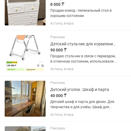
8 000 ₸
Продам комод - пеленальный стол в
хорошем состоянии
Астана, вчера
Реклама
Детский стульчик для кормления от Peg-Perego
90 000 ₸
Продаю стульчик в связи с переездом,
в отличном состоянии, использовали с
6 месяцев. Столик съемный, высота
Астана, вчера
регулируется, передвигать легко на
колесиках, складывается и не занимает
много места. Цвет...
Реклама
Детский уголок. Шкаф и парта
40 000 ₸
Детский шкаф и парта для двоих. Для
творчества и для учебы. Шкаф для
одежды, полки для игрушек и книг.
Астана, вчера
Очень удобно. Продам связи с
ремонтом Высота 2,70 высота, длина
3м, ширина шкафа 1м, ширина...
Реклама