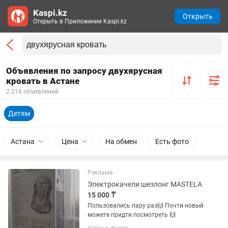
Kaspi.kz
Открыть
Открыть в Приложении Kaspi.kz
Объявления по запросу двухярусная
кровать в Астане
2 218 объявлений
Детям
Астана
Цена
На обмен
Есть фото
Реклама
Электрокачели шезлонг MASTELA
15 000 ₸
Пользовались пару раз🙌 Почти новый
можете придти посмотреть 🙌