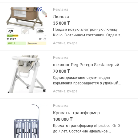
царапин. Продам классную кровать-
чердак "Урбан" для школьника....
Реклама
Люлька
35 000 ₸
Продам новую электронную люльку
Kidilo. В отличном состоянии. Отдам за
50 тыс. На пульту, также делается
Астана, вчера
манеж. Музыка, автоукачивание что
очень удобно
Реклама
шезлонг Peg-Perego Siesta серый
70 000 ₸
Одним движением стульчик для
кормления превращается в удобный
шезлонг, в котором можно играть и
Астана, вчера
отдыхать. Используйте шезлонг для
первого прикорма малыша. Наклон
спинки регулируется в пяти...
Реклама
Кровать- трансформер
100 000 ₸
Кровать-трансформер ellipsebed. От 0
до 7 лет. Состояние идеальное.
Материал: массив дуба. В дополнении