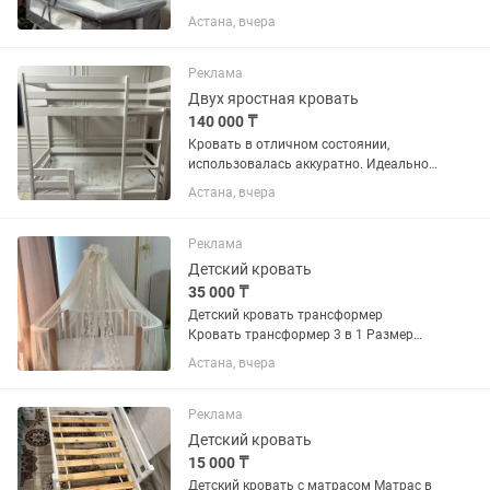
хорошее,каждая по 7
Астана, вчера
Реклама
Двух яростная кровать
140 000 ₸
Кровать в отличном состоянии,
использовалась аккуратно. Идеально
подойдет для детской комнаты и
Астана, вчера
поможет сэкономить пространство.
Реклама
Детский кровать
35 000 ₸
Детский кровать трансформер
Кровать трансформер 3 в 1 Размер
спального места 120х60см Механизм
Астана, вчера
качания: маятниковый Регулировка
высота ложа: 3 уровня Передняя
стенка:съемная Колеса: 4
Реклама
поворотных...
Детский кровать
15 000 ₸
Детский кровать с матрасом Матрас в