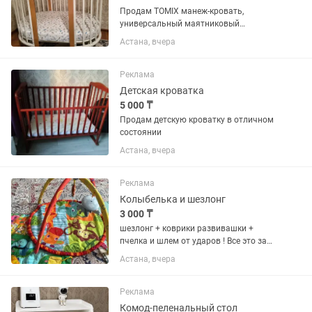
Продам TOMIX манеж-кровать,
универсальный маятниковый
механизм Bella для детей от 0 до 3-х
Астана, вчера
лет .состояние хорошее. В комплекте
имеется 2 матраса, в подарок дам 2
наматрасника и 4 простыни (2
Реклама
круглые...
Детская кроватка
5 000 ₸
Продам детскую кроватку в отличном
состоянии
Астана, вчера
Реклама
Колыбелька и шезлонг
3 000 ₸
шезлонг + коврики развивашки +
пчелка и шлем от ударов ! Все это за
3000 тг .. все в идеальном состоянии
Астана, вчера
Реклама
Комод-пеленальный стол