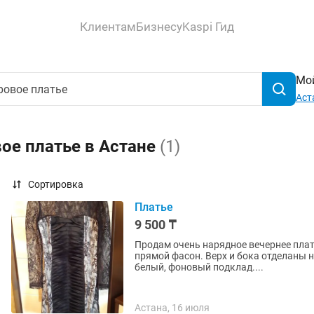
Клиентам
Бизнесу
Kaspi Гид
Мой
Аст
ое платье в Астане
(1)
Сортировка
Платье
9 500 ₸
Продам очень нарядное вечернее плат
прямой фасон. Верх и бока отделаны
белый, фоновый подклад....
Астана, 16 июля