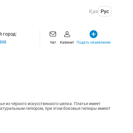
Қаз
Рус
 город:
ана
Чат
Кабинет
Подать объявление
ье из чёрного искусственного шелка. Платье имеет
 натуральным гипюром, при этом боковые гипюры имеют