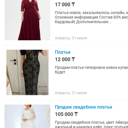
17 000 ₸
Платье новое, заказывалось онлайн, не подошел размер
Основная информация Состав 60% виск
бардовый) Дополнительная...
Алматы, 31 июля
Платье
12 000 ₸
Продам платье гипюровое новое купил
будет
Алматы, 31 июля
Продам свадебное платье
105 000 ₸
Продам свадебное платье, цвет Айвори
ажурный и накидка кейп, плюс подъюб