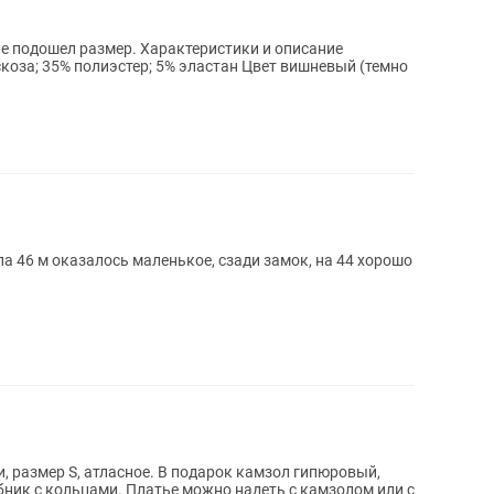
. Характеристики и описание
оза; 35% полиэстер; 5% эластан Цвет вишневый (темно
а 46 м оказалось маленькое, сзади замок, на 44 хорошо
, размер S, атласное. В подарок камзол гипюровый,
ник с кольцами. Платье можно надеть с камзолом или с