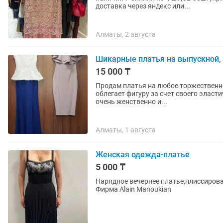
доставка через яндекс или...
Алматы, 2 августа
Шикарные платья на выпускной, 
15 000 ₸
Продам платья на любое торжественное мероприятие. Платье цв
облегает фигуру за счет своего эласт
очень женственно и...
Алматы, 1 августа
Женская одежда-платье
5 000 ₸
Нарядное вечернее платье,плиссирова
Фирма Alain Manoukian