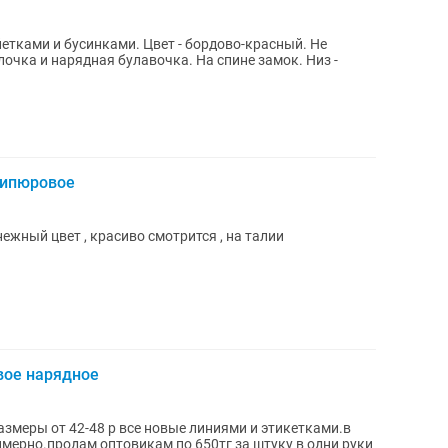
етками и бусинками. Цвет - бордово-красный. Не
лочка и нарядная булавочка. На спине замок. Низ -
гипюровое
нежный цвет , красиво смотрится , на талии
вое нарядное
змеры от 42-48 р все новые линиями и этикетками.в
имерно.продам оптовикам по 650тг за штуку в одни руки