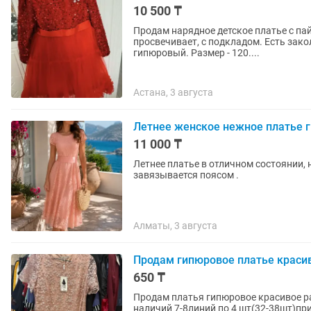
10 500 ₸
Продам нарядное детское платье с пай
просвечивает, с подкладом. Есть зако
гипюровый. Размер - 120....
Астана, 3 августа
Летнее женское нежное платье 
11 000 ₸
Летнее платье в отличном состоянии, 
завязывается поясом .
Алматы, 3 августа
Продам гипюровое платье краси
650 ₸
Продам платья гипюровое красивое ра
наличий 7-8линий по 4 шт(32-38шт)пр