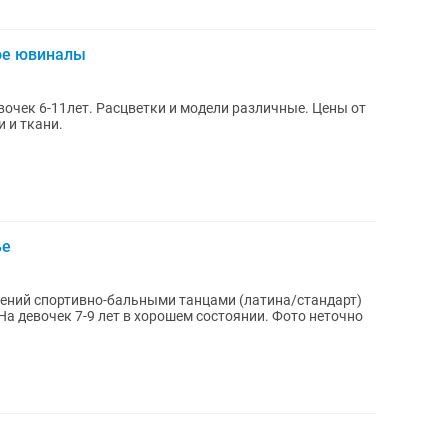
ое ювиналы
очек 6-11лет. Расцветки и модели различные. Цены от
и и ткани.
ье
лений спортивно-бальными танцами (латина/стандарт)
На девочек 7-9 лет в хорошем состоянии. Фото неточно