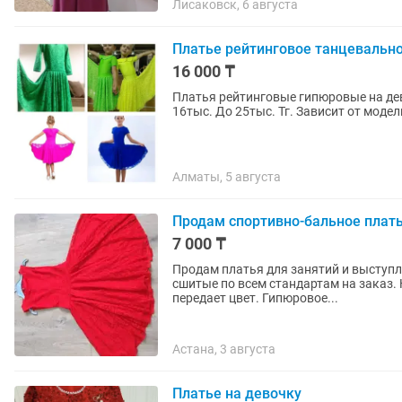
Лисаковск, 6 августа
Платье рейтинговое танцевальн
16 000 ₸
Платья рейтинговые гипюровые на дев
16тыс. До 25тыс. Тг. Зависит от модел
Алматы, 5 августа
Продам спортивно-бальное плат
7 000 ₸
Продам платья для занятий и выступ
сшитые по всем стандартам на заказ. 
передает цвет. Гипюровое...
Астана, 3 августа
Платье на девочку